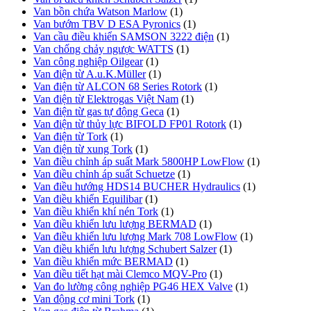
Van bồn chứa Watson Marlow
(1)
Van bướm TBV D ESA Pyronics
(1)
Van cầu điều khiển SAMSON 3222 điện
(1)
Van chống chảy ngược WATTS
(1)
Van công nghiệp Oilgear
(1)
Van điện từ A.u.K.Müller
(1)
Van điện từ ALCON 68 Series Rotork
(1)
Van điện từ Elektrogas Việt Nam
(1)
Van điện từ gas tự động Geca
(1)
Van điện từ thủy lực BIFOLD FP01 Rotork
(1)
Van điện từ Tork
(1)
Van điện từ xung Tork
(1)
Van điều chỉnh áp suất Mark 5800HP LowFlow
(1)
Van điều chỉnh áp suất Schuetze
(1)
Van điều hướng HDS14 BUCHER Hydraulics
(1)
Van điều khiển Equilibar
(1)
Van điều khiển khí nén Tork
(1)
Van điều khiển lưu lượng BERMAD
(1)
Van điều khiển lưu lượng Mark 708 LowFlow
(1)
Van điều khiển lưu lượng Schubert Salzer
(1)
Van điều khiển mức BERMAD
(1)
Van điều tiết hạt mài Clemco MQV-Pro
(1)
Van đo lường công nghiệp PG46 HEX Valve
(1)
Van động cơ mini Tork
(1)