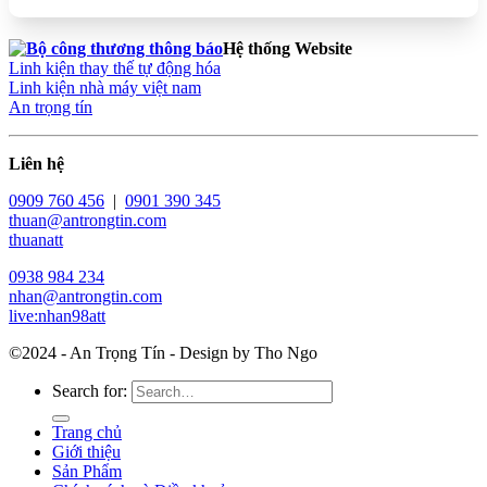
Hệ thống Website
Linh kiện thay thế tự động hóa
Linh kiện nhà máy việt nam
An trọng tín
Liên hệ
0909 760 456
|
0901 390 345
thuan@antrongtin.com
thuanatt
0938 984 234
nhan@antrongtin.com
live:nhan98att
©2024 - An Trọng Tín - Design by Tho Ngo
Search for:
Trang chủ
Giới thiệu
Sản Phẩm