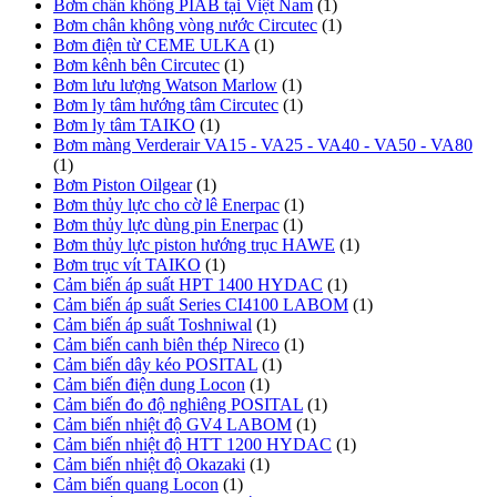
Bơm chân không PIAB tại Việt Nam
(1)
Bơm chân không vòng nước Circutec
(1)
Bơm điện từ CEME ULKA
(1)
Bơm kênh bên Circutec
(1)
Bơm lưu lượng Watson Marlow
(1)
Bơm ly tâm hướng tâm Circutec
(1)
Bơm ly tâm TAIKO
(1)
Bơm màng Verderair VA15 - VA25 - VA40 - VA50 - VA80
(1)
Bơm Piston Oilgear
(1)
Bơm thủy lực cho cờ lê Enerpac
(1)
Bơm thủy lực dùng pin Enerpac
(1)
Bơm thủy lực piston hướng trục HAWE
(1)
Bơm trục vít TAIKO
(1)
Cảm biến áp suất HPT 1400 HYDAC
(1)
Cảm biến áp suất Series CI4100 LABOM
(1)
Cảm biến áp suất Toshniwal
(1)
Cảm biến canh biên thép Nireco
(1)
Cảm biến dây kéo POSITAL
(1)
Cảm biến điện dung Locon
(1)
Cảm biến đo độ nghiêng POSITAL
(1)
Cảm biến nhiệt độ GV4 LABOM
(1)
Cảm biến nhiệt độ HTT 1200 HYDAC
(1)
Cảm biến nhiệt độ Okazaki
(1)
Cảm biến quang Locon
(1)