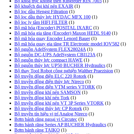
Bộ khóa trục không then Ringfeder RfN 7003
(1)
Bộ khuếch đại khí nén EXAIR
(1)
Bộ lọc dầu Hengst Filtration
(1)
Bộ lọc dầu thủy lực HYDAC MFX 100
(1)
Bộ lọc ly tâm HIFI FILTER
(1)
Bộ mã hóa (Encoder) POSITAL IXARC
(1)
Bộ mã hóa gia tăng (Encoder) Maxon HEDL 9140
(1)
Bộ mã hóa quay Encoder Lenord Bauer
(1)
Bộ mã hóa quay gia tăng TR Electronic model IOV582
(1)
Bộ nguồn AdelSystem FLEX28024A
(1)
Bộ nguồn DC-UPS AdelSystem CBI123A
(1)
Bộ nguồn thủy lực compact HAWE
(1)
Bộ nguồn thủy lực UP50 BUCHER Hydraulics
(1)
Bộ thay Tool Robot công nghiệp Walther Praezision
(1)
Bộ truyền động điện ELC 220 Rotork
(1)
Bộ truyền động điện thủy lực Nireco
(1)
Bộ truyền động điện VTM series VTORK
(1)
Bộ truyền động khí nén SAMSON
(1)
Bộ truyền động khí nén Tork
(1)
Bộ truyền động khí nén VT 3P Series VTORK
(1)
Bộ truyền động thủy lực CP Rotork
(1)
Bộ truyền tín hiệu vị trí Analog Nireco
(1)
Bơm bánh răng ngoại vi Circutec
(1)
Bơm bánh răng Series AP BUCHER Hydraulics
(1)
Bơm bánh răng TAIKO
(1)