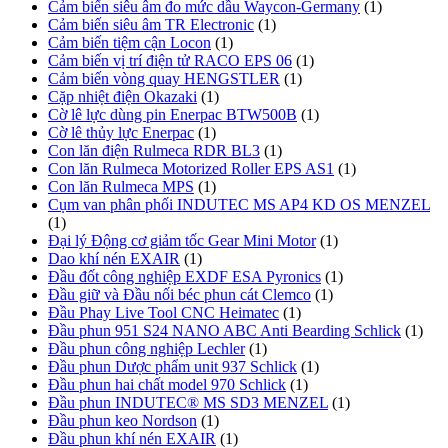
Cảm biến siêu âm đo mức dầu Waycon-Germany
(1)
Cảm biến siêu âm TR Electronic
(1)
Cảm biến tiệm cận Locon
(1)
Cảm biến vị trí điện tử RACO EPS 06
(1)
Cảm biến vòng quay HENGSTLER
(1)
Cặp nhiệt điện Okazaki
(1)
Cờ lê lực dùng pin Enerpac BTW500B
(1)
Cờ lê thủy lực Enerpac
(1)
Con lăn điện Rulmeca RDR BL3
(1)
Con lăn Rulmeca Motorized Roller EPS AS1
(1)
Con lăn Rulmeca MPS
(1)
Cụm van phân phối INDUTEC MS AP4 KD OS MENZEL
(1)
Đại lý Động cơ giảm tốc Gear Mini Motor
(1)
Dao khí nén EXAIR
(1)
Đầu đốt công nghiệp EXDF ESA Pyronics
(1)
Đầu giữ và Đầu nối béc phun cát Clemco
(1)
Đầu Phay Live Tool CNC Heimatec
(1)
Đầu phun 951 S24 NANO ABC Anti Bearding Schlick
(1)
Đầu phun công nghiệp Lechler
(1)
Đầu phun Dược phẩm unit 937 Schlick
(1)
Đầu phun hai chất model 970 Schlick
(1)
Đầu phun INDUTEC® MS SD3 MENZEL
(1)
Đầu phun keo Nordson
(1)
Đầu phun khí nén EXAIR
(1)