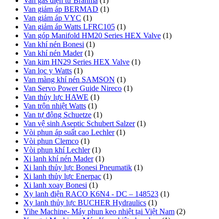
Van gas điện từ Brahma
(1)
Van giảm áp BERMAD
(1)
Van giảm áp VYC
(1)
Van giảm áp Watts LFRC105
(1)
Van góp Manifold HM20 Series HEX Valve
(1)
Van khí nén Bonesi
(1)
Van khí nén Mader
(1)
Van kim HN29 Series HEX Valve
(1)
Van lọc y Watts
(1)
Van màng khí nén SAMSON
(1)
Van Servo Power Guide Nireco
(1)
Van thủy lực HAWE
(1)
Van trộn nhiệt Watts
(1)
Van tự động Schuetze
(1)
Van vệ sinh Aseptic Schubert Salzer
(1)
Vòi phun áp suất cao Lechler
(1)
Vòi phun Clemco
(1)
Vòi phun khí Lechler
(1)
Xi lanh khí nén Mader
(1)
Xi lanh thủy lực Bonesi Pneumatik
(1)
Xi lanh thủy lực Enerpac
(1)
Xi lanh xoay Bonesi
(1)
Xy lanh điện RACO K6N4 - DC – 148523
(1)
Xy lanh thủy lực BUCHER Hydraulics
(1)
Yihe Machine- Máy phun keo nhiệt tại Việt Nam
(2)