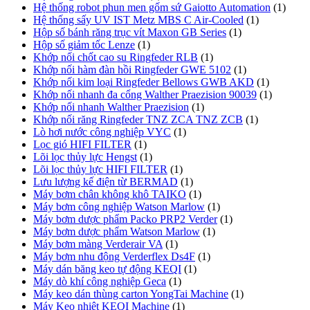
Hệ thống robot phun men gốm sứ Gaiotto Automation
(1)
Hệ thống sấy UV IST Metz MBS C Air-Cooled
(1)
Hộp số bánh răng trục vít Maxon GB Series
(1)
Hộp số giảm tốc Lenze
(1)
Khớp nối chốt cao su Ringfeder RLB
(1)
Khớp nối hàm đàn hồi Ringfeder GWE 5102
(1)
Khớp nối kim loại Ringfeder Bellows GWB AKD
(1)
Khớp nối nhanh đa cổng Walther Praezision 90039
(1)
Khớp nối nhanh Walther Praezision
(1)
Khớp nối răng Ringfeder TNZ ZCA TNZ ZCB
(1)
Lò hơi nước công nghiệp VYC
(1)
Lọc gió HIFI FILTER
(1)
Lõi lọc thủy lực Hengst
(1)
Lõi lọc thủy lực HIFI FILTER
(1)
Lưu lượng kế điện từ BERMAD
(1)
Máy bơm chân không khô TAIKO
(1)
Máy bơm công nghiệp Watson Marlow
(1)
Máy bơm dược phẩm Packo PRP2 Verder
(1)
Máy bơm dược phẩm Watson Marlow
(1)
Máy bơm màng Verderair VA
(1)
Máy bơm nhu động Verderflex Ds4F
(1)
Máy dán băng keo tự động KEQI
(1)
Máy dò khí công nghiệp Geca
(1)
Máy keo dán thùng carton YongTai Machine
(1)
Máy Keo nhiệt KEQI Machine
(1)