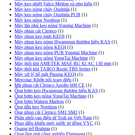
Máy keo nhiệt Valco Melton và phụ kiện
(1)
Máy keo nóng chảy Oushida
(1)
Máy keo nóng chảy Oushida PUR
(1)
Máy keo nóng Nordson
(1)
Máy lăn phủ keo nóng Yongtai Machine
(1)
Máy phun cát Clemco
(1)
Máy phun keo lạnh KEQI
(1)
Máy phun keo nóng Hwangsun thương hiệu KAS
(1)
Máy phun keo nóng KEQI
(1)
Máy phun keo nóng PUR Yongtai Machine
(1)
Máy phun keo nóng YongTai Machine
(1)
Máy thổi khí AMETEK MAE BU 82 AC 130 mm
(1)
Máy thổi khí TAIKO Roots TBS Series
(1)
Máy xử lý bề mặt Plasma KEQI
(1)
Mercotac Khớp nối xoay điện
(1)
Mũ phun cát Clemco Apollo 600 CE
(1)
Ống bơm keo Hwangsun thương hiệu KAS
(1)
Ống bơm keo nóng YongTai Machine
(1)
Ống bơm Watson Marlow
(1)
Ống dẫn keo Nordson
(1)
Ống phun cát Clemco SM1 SM2
(1)
Phân phối van điện từ Tork tại Việt Nam
(1)
Phao điều khiển mực nước tự động VYC
(1)
Quang trở Brahma
(1)
Quạt làm mát công nghiệp Ebmpapst
(1)