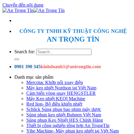
Chuyển đến nội dung
CÔNG TY TNHH KỸ THUẬT CÔNG NGHỆ
AN TRỌNG TÍN
Search for:
0901 390 345
kinhdoanh1@antrongtin.com
Danh mục sản phẩm
Mercotac Khớp nối xoay điện
Máy keo nhiệt Nordson tại Việt Nam
Cảm biến vòng quay HENGSTLER
Máy Keo nhiệt KEQI Machine
Red lion- Bộ điều khiển nhiệt
Schlick Súng phun bao phim máy dược
Súng phun keo nhiệt Buhnen Việt Nam
Súng phun Keo Nhiệt HES Chính Hãng
Thiết bị công nghiệp tổng hợp An TrọngTín
Yihe Machine- Máy phun keo nhiệt tại Việt Nam