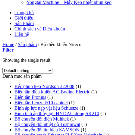
Yongtai Machine – Máy Keo nhiệt phun keo
Trang chủ
Giới thiệu
Sản Phẩm
Chính sách và Điều khoản
Liên hệ
Home
/
Sản phẩm
/
Bộ điều khiển Nireco
Filter
Showing the single result
Danh mục sản phẩm
Béc phun keo Nordson 322008
(1)
Biến tần điều khiển AC Bodine Electric
(1)
Biến tần Fronius
(1)
Biến tần Lenze i510 cabinet
(1)
Bình áp lực nạp vật liệu Schuetze
(1)
Bình tích áp thủy lực HYDAC dòng SK210
(1)
Bộ chuyển đổi điện Multitek
(1)
Bộ chuyển đổi nhiệt độ Toshniwal
(1)
Bộ chuyển đổi tín hiệu SAMSON
(1)