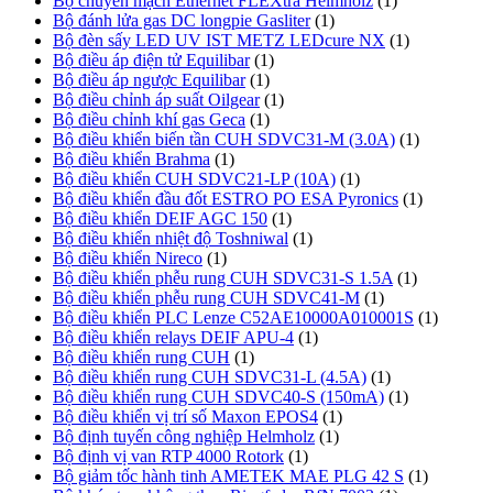
Bộ chuyển mạch Ethernet FLEXtra Helmholz
(1)
Bộ đánh lửa gas DC longpie Gasliter
(1)
Bộ đèn sấy LED UV IST METZ LEDcure NX
(1)
Bộ điều áp điện tử Equilibar
(1)
Bộ điều áp ngược Equilibar
(1)
Bộ điều chỉnh áp suất Oilgear
(1)
Bộ điều chỉnh khí gas Geca
(1)
Bộ điều khiển biến tần CUH SDVC31-M (3.0A)
(1)
Bộ điều khiển Brahma
(1)
Bộ điều khiển CUH SDVC21-LP (10A)
(1)
Bộ điều khiển đầu đốt ESTRO PO ESA Pyronics
(1)
Bộ điều khiển DEIF AGC 150
(1)
Bộ điều khiển nhiệt độ Toshniwal
(1)
Bộ điều khiển Nireco
(1)
Bộ điều khiển phễu rung CUH SDVC31-S 1.5A
(1)
Bộ điều khiển phễu rung CUH SDVC41-M
(1)
Bộ điều khiển PLC Lenze C52AE10000A010001S
(1)
Bộ điều khiển relays DEIF APU-4
(1)
Bộ điều khiển rung CUH
(1)
Bộ điều khiển rung CUH SDVC31-L (4.5A)
(1)
Bộ điều khiển rung CUH SDVC40-S (150mA)
(1)
Bộ điều khiển vị trí số Maxon EPOS4
(1)
Bộ định tuyến công nghiệp Helmholz
(1)
Bộ định vị van RTP 4000 Rotork
(1)
Bộ giảm tốc hành tinh AMETEK MAE PLG 42 S
(1)