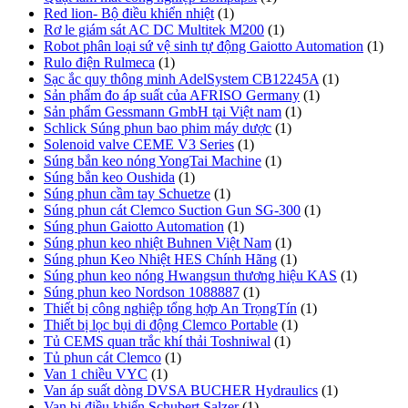
Red lion- Bộ điều khiển nhiệt
(1)
Rơ le giám sát AC DC Multitek M200
(1)
Robot phân loại sứ vệ sinh tự động Gaiotto Automation
(1)
Rulo điện Rulmeca
(1)
Sạc ắc quy thông minh AdelSystem CB12245A
(1)
Sản phẩm đo áp suất của AFRISO Germany
(1)
Sản phẩm Gessmann GmbH tại Việt nam
(1)
Schlick Súng phun bao phim máy dược
(1)
Solenoid valve CEME V3 Series
(1)
Súng bắn keo nóng YongTai Machine
(1)
Súng bắn keo Oushida
(1)
Súng phun cầm tay Schuetze
(1)
Súng phun cát Clemco Suction Gun SG-300
(1)
Súng phun Gaiotto Automation
(1)
Súng phun keo nhiệt Buhnen Việt Nam
(1)
Súng phun Keo Nhiệt HES Chính Hãng
(1)
Súng phun keo nóng Hwangsun thương hiệu KAS
(1)
Súng phun keo Nordson 1088887
(1)
Thiết bị công nghiệp tổng hợp An TrọngTín
(1)
Thiết bị lọc bụi di động Clemco Portable
(1)
Tủ CEMS quan trắc khí thải Toshniwal
(1)
Tủ phun cát Clemco
(1)
Van 1 chiều VYC
(1)
Van áp suất dòng DVSA BUCHER Hydraulics
(1)
Van bi điều khiển Schubert Salzer
(1)