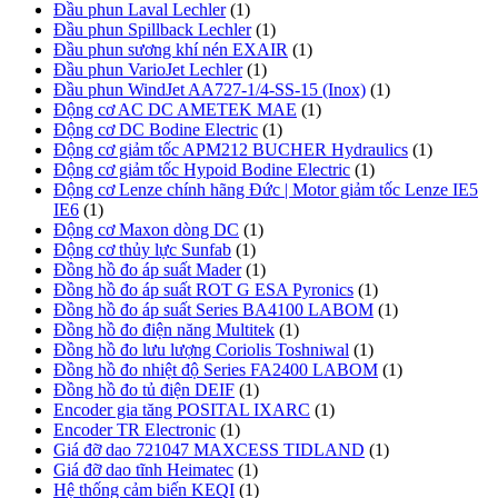
Đầu phun Laval Lechler
(1)
Đầu phun Spillback Lechler
(1)
Đầu phun sương khí nén EXAIR
(1)
Đầu phun VarioJet Lechler
(1)
Đầu phun WindJet AA727-1/4-SS-15 (Inox)
(1)
Động cơ AC DC AMETEK MAE
(1)
Động cơ DC Bodine Electric
(1)
Động cơ giảm tốc APM212 BUCHER Hydraulics
(1)
Động cơ giảm tốc Hypoid Bodine Electric
(1)
Động cơ Lenze chính hãng Đức | Motor giảm tốc Lenze IE5
IE6
(1)
Động cơ Maxon dòng DC
(1)
Động cơ thủy lực Sunfab
(1)
Đồng hồ đo áp suất Mader
(1)
Đồng hồ đo áp suất ROT G ESA Pyronics
(1)
Đồng hồ đo áp suất Series BA4100 LABOM
(1)
Đồng hồ đo điện năng Multitek
(1)
Đồng hồ đo lưu lượng Coriolis Toshniwal
(1)
Đồng hồ đo nhiệt độ Series FA2400 LABOM
(1)
Đồng hồ đo tủ điện DEIF
(1)
Encoder gia tăng POSITAL IXARC
(1)
Encoder TR Electronic
(1)
Giá đỡ dao 721047 MAXCESS TIDLAND
(1)
Giá đỡ dao tĩnh Heimatec
(1)
Hệ thống cảm biến KEQI
(1)