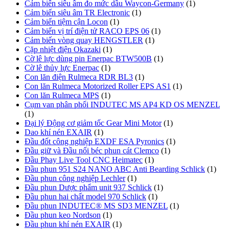
Cảm biến siêu âm đo mức dầu Waycon-Germany
(1)
Cảm biến siêu âm TR Electronic
(1)
Cảm biến tiệm cận Locon
(1)
Cảm biến vị trí điện tử RACO EPS 06
(1)
Cảm biến vòng quay HENGSTLER
(1)
Cặp nhiệt điện Okazaki
(1)
Cờ lê lực dùng pin Enerpac BTW500B
(1)
Cờ lê thủy lực Enerpac
(1)
Con lăn điện Rulmeca RDR BL3
(1)
Con lăn Rulmeca Motorized Roller EPS AS1
(1)
Con lăn Rulmeca MPS
(1)
Cụm van phân phối INDUTEC MS AP4 KD OS MENZEL
(1)
Đại lý Động cơ giảm tốc Gear Mini Motor
(1)
Dao khí nén EXAIR
(1)
Đầu đốt công nghiệp EXDF ESA Pyronics
(1)
Đầu giữ và Đầu nối béc phun cát Clemco
(1)
Đầu Phay Live Tool CNC Heimatec
(1)
Đầu phun 951 S24 NANO ABC Anti Bearding Schlick
(1)
Đầu phun công nghiệp Lechler
(1)
Đầu phun Dược phẩm unit 937 Schlick
(1)
Đầu phun hai chất model 970 Schlick
(1)
Đầu phun INDUTEC® MS SD3 MENZEL
(1)
Đầu phun keo Nordson
(1)
Đầu phun khí nén EXAIR
(1)