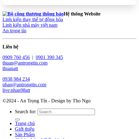
Hệ thống Website
Linh kiện thay thế tự động hóa
Linh kiện nhà máy việt nam
An trọng tín
Liên hệ
0909 760 456
|
0901 390 345
thuan@antrongtin.com
thuanatt
0938 984 234
nhan@antrongtin.com
live:nhan98att
©2024 - An Trọng Tín - Design by Tho Ngo
Search for:
Trang chủ
Giới thiệu
Sản Phẩm