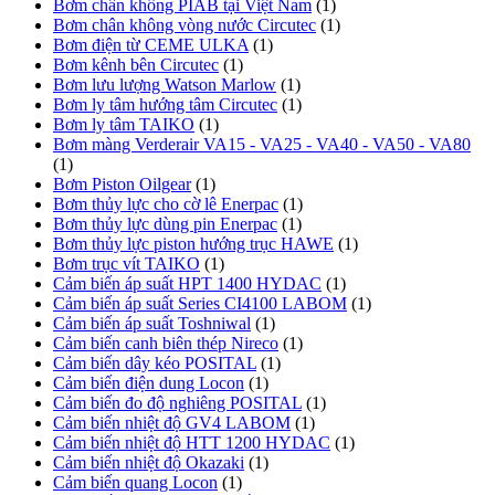
Bơm chân không PIAB tại Việt Nam
(1)
Bơm chân không vòng nước Circutec
(1)
Bơm điện từ CEME ULKA
(1)
Bơm kênh bên Circutec
(1)
Bơm lưu lượng Watson Marlow
(1)
Bơm ly tâm hướng tâm Circutec
(1)
Bơm ly tâm TAIKO
(1)
Bơm màng Verderair VA15 - VA25 - VA40 - VA50 - VA80
(1)
Bơm Piston Oilgear
(1)
Bơm thủy lực cho cờ lê Enerpac
(1)
Bơm thủy lực dùng pin Enerpac
(1)
Bơm thủy lực piston hướng trục HAWE
(1)
Bơm trục vít TAIKO
(1)
Cảm biến áp suất HPT 1400 HYDAC
(1)
Cảm biến áp suất Series CI4100 LABOM
(1)
Cảm biến áp suất Toshniwal
(1)
Cảm biến canh biên thép Nireco
(1)
Cảm biến dây kéo POSITAL
(1)
Cảm biến điện dung Locon
(1)
Cảm biến đo độ nghiêng POSITAL
(1)
Cảm biến nhiệt độ GV4 LABOM
(1)
Cảm biến nhiệt độ HTT 1200 HYDAC
(1)
Cảm biến nhiệt độ Okazaki
(1)
Cảm biến quang Locon
(1)