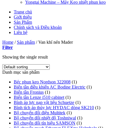
Yongtai Machine – Máy Keo nhiệt phun keo
Trang chủ
Giới thiệu
Sản Phẩm
Chính sách và Điều khoản
Liên hệ
Home
/
Sản phẩm
/
Van khí nén Mader
Filter
Showing the single result
Danh mục sản phẩm
Béc phun keo Nordson 322008
(1)
Biến tần điều khiển AC Bodine Electric
(1)
Biến tần Fronius
(1)
Biến tần Lenze i510 cabinet
(1)
Bình áp lực nạp vật liệu Schuetze
(1)
Bình tích áp thủy lực HYDAC dòng SK210
(1)
Bộ chuyển đổi điện Multitek
(1)
Bộ chuyển đổi nhiệt độ Toshniwal
(1)
Bộ chuyển đổi tín hiệu SAMSON
(1)