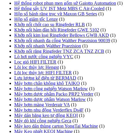
Hệ thống robot phun men gốm sứ Gaiotto Automation
(1)
Hệ thống sấy UV IST Metz MBS C Air-Cooled
(1)
Hộp số bánh răng trục vít Maxon GB Series
(1)
Hộp số giảm tốc Lenze
(1)
Khớp nối chốt cao su Ringfeder RLB
(1)
Khớp nối hàm đàn hồi Ringfeder GWE 5102
(1)
Khớp nối kim loại Ringfeder Bellows GWB AKD
(1)
Khớp nối nhanh đa cổng Walther Praezision 90039
(1)
Khớp nối nhanh Walther Praezision
(1)
Khớp nối răng Ringfeder TNZ ZCA TNZ ZCB
(1)
Lò hơi nước công nghiệp VYC
(1)
Lọc gió HIFI FILTER
(1)
Lõi lọc thủy lực Hengst
(1)
Lõi lọc thủy lực HIFI FILTER
(1)
Lưu lượng kế điện từ BERMAD
(1)
Máy bơm chân không khô TAIKO
(1)
Máy bơm công nghiệp Watson Marlow
(1)
Máy bơm dược phẩm Packo PRP2 Verder
(1)
Máy bơm dược phẩm Watson Marlow
(1)
Máy bơm màng Verderair VA
(1)
Máy bơm nhu động Verderflex Ds4F
(1)
Máy dán băng keo tự động KEQI
(1)
Máy dò khí công nghiệp Geca
(1)
Máy keo dán thùng carton YongTai Machine
(1)
Máy Keo nhiệt KEQI Machine
(1)