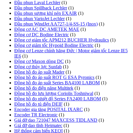
Đầu phun Laval Lechler
(1)
Đầu phun Spillback Lechler
(1)
Đầu phun sương khí nén EXAIR
(1)
Đầu phun VarioJet Lechler
(1)
Đầu phun WindJet AA727-1/4-SS-15 (Inox)
(1)
Động cơ AC DC AMETEK MAE
(1)
Động cơ DC Bodine Electric
(1)
Động cơ giảm tốc APM212 BUCHER Hydraulics
(1)
Động cơ giảm tốc Hypoid Bodine Electric
(1)
Động cơ Lenze chính hãng Đức | Motor giảm tốc Lenze IE5
IE6
(1)
Động cơ Maxon dòng DC
(1)
Động cơ thủy lực Sunfab
(1)
Đồng hồ đo áp suất Mader
(1)
Đồng hồ đo áp suất ROT G ESA Pyronics
(1)
Đồng hồ đo áp suất Series BA4100 LABOM
(1)
Đồng hồ đo điện năng Multitek
(1)
Đồng hồ đo lưu lượng Coriolis Toshniwal
(1)
Đồng hồ đo nhiệt độ Series FA2400 LABOM
(1)
Đồng hồ đo tủ điện DEIF
(1)
Encoder gia tăng POSITAL IXARC
(1)
Encoder TR Electronic
(1)
Giá đỡ dao 721047 MAXCESS TIDLAND
(1)
Giá đỡ dao tĩnh Heimatec
(1)
Hệ thống cảm biến KEQI
(1)