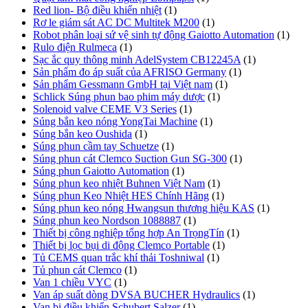
Red lion- Bộ điều khiển nhiệt
(1)
Rơ le giám sát AC DC Multitek M200
(1)
Robot phân loại sứ vệ sinh tự động Gaiotto Automation
(1)
Rulo điện Rulmeca
(1)
Sạc ắc quy thông minh AdelSystem CB12245A
(1)
Sản phẩm đo áp suất của AFRISO Germany
(1)
Sản phẩm Gessmann GmbH tại Việt nam
(1)
Schlick Súng phun bao phim máy dược
(1)
Solenoid valve CEME V3 Series
(1)
Súng bắn keo nóng YongTai Machine
(1)
Súng bắn keo Oushida
(1)
Súng phun cầm tay Schuetze
(1)
Súng phun cát Clemco Suction Gun SG-300
(1)
Súng phun Gaiotto Automation
(1)
Súng phun keo nhiệt Buhnen Việt Nam
(1)
Súng phun Keo Nhiệt HES Chính Hãng
(1)
Súng phun keo nóng Hwangsun thương hiệu KAS
(1)
Súng phun keo Nordson 1088887
(1)
Thiết bị công nghiệp tổng hợp An TrọngTín
(1)
Thiết bị lọc bụi di động Clemco Portable
(1)
Tủ CEMS quan trắc khí thải Toshniwal
(1)
Tủ phun cát Clemco
(1)
Van 1 chiều VYC
(1)
Van áp suất dòng DVSA BUCHER Hydraulics
(1)
Van bi điều khiển Schubert Salzer
(1)