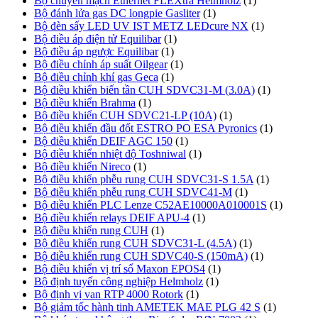
Bộ chuyển mạch Ethernet FLEXtra Helmholz
(1)
Bộ đánh lửa gas DC longpie Gasliter
(1)
Bộ đèn sấy LED UV IST METZ LEDcure NX
(1)
Bộ điều áp điện tử Equilibar
(1)
Bộ điều áp ngược Equilibar
(1)
Bộ điều chỉnh áp suất Oilgear
(1)
Bộ điều chỉnh khí gas Geca
(1)
Bộ điều khiển biến tần CUH SDVC31-M (3.0A)
(1)
Bộ điều khiển Brahma
(1)
Bộ điều khiển CUH SDVC21-LP (10A)
(1)
Bộ điều khiển đầu đốt ESTRO PO ESA Pyronics
(1)
Bộ điều khiển DEIF AGC 150
(1)
Bộ điều khiển nhiệt độ Toshniwal
(1)
Bộ điều khiển Nireco
(1)
Bộ điều khiển phễu rung CUH SDVC31-S 1.5A
(1)
Bộ điều khiển phễu rung CUH SDVC41-M
(1)
Bộ điều khiển PLC Lenze C52AE10000A010001S
(1)
Bộ điều khiển relays DEIF APU-4
(1)
Bộ điều khiển rung CUH
(1)
Bộ điều khiển rung CUH SDVC31-L (4.5A)
(1)
Bộ điều khiển rung CUH SDVC40-S (150mA)
(1)
Bộ điều khiển vị trí số Maxon EPOS4
(1)
Bộ định tuyến công nghiệp Helmholz
(1)
Bộ định vị van RTP 4000 Rotork
(1)
Bộ giảm tốc hành tinh AMETEK MAE PLG 42 S
(1)