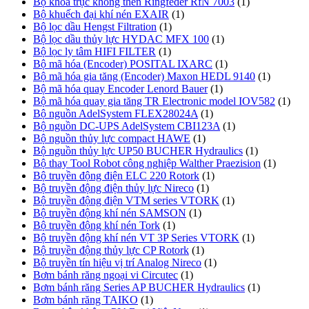
Bộ khóa trục không then Ringfeder RfN 7003
(1)
Bộ khuếch đại khí nén EXAIR
(1)
Bộ lọc dầu Hengst Filtration
(1)
Bộ lọc dầu thủy lực HYDAC MFX 100
(1)
Bộ lọc ly tâm HIFI FILTER
(1)
Bộ mã hóa (Encoder) POSITAL IXARC
(1)
Bộ mã hóa gia tăng (Encoder) Maxon HEDL 9140
(1)
Bộ mã hóa quay Encoder Lenord Bauer
(1)
Bộ mã hóa quay gia tăng TR Electronic model IOV582
(1)
Bộ nguồn AdelSystem FLEX28024A
(1)
Bộ nguồn DC-UPS AdelSystem CBI123A
(1)
Bộ nguồn thủy lực compact HAWE
(1)
Bộ nguồn thủy lực UP50 BUCHER Hydraulics
(1)
Bộ thay Tool Robot công nghiệp Walther Praezision
(1)
Bộ truyền động điện ELC 220 Rotork
(1)
Bộ truyền động điện thủy lực Nireco
(1)
Bộ truyền động điện VTM series VTORK
(1)
Bộ truyền động khí nén SAMSON
(1)
Bộ truyền động khí nén Tork
(1)
Bộ truyền động khí nén VT 3P Series VTORK
(1)
Bộ truyền động thủy lực CP Rotork
(1)
Bộ truyền tín hiệu vị trí Analog Nireco
(1)
Bơm bánh răng ngoại vi Circutec
(1)
Bơm bánh răng Series AP BUCHER Hydraulics
(1)
Bơm bánh răng TAIKO
(1)