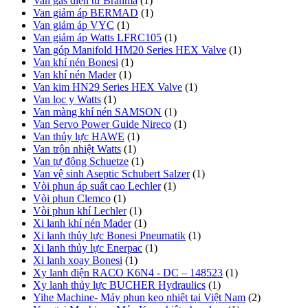
Van gas điện từ Brahma
(1)
Van giảm áp BERMAD
(1)
Van giảm áp VYC
(1)
Van giảm áp Watts LFRC105
(1)
Van góp Manifold HM20 Series HEX Valve
(1)
Van khí nén Bonesi
(1)
Van khí nén Mader
(1)
Van kim HN29 Series HEX Valve
(1)
Van lọc y Watts
(1)
Van màng khí nén SAMSON
(1)
Van Servo Power Guide Nireco
(1)
Van thủy lực HAWE
(1)
Van trộn nhiệt Watts
(1)
Van tự động Schuetze
(1)
Van vệ sinh Aseptic Schubert Salzer
(1)
Vòi phun áp suất cao Lechler
(1)
Vòi phun Clemco
(1)
Vòi phun khí Lechler
(1)
Xi lanh khí nén Mader
(1)
Xi lanh thủy lực Bonesi Pneumatik
(1)
Xi lanh thủy lực Enerpac
(1)
Xi lanh xoay Bonesi
(1)
Xy lanh điện RACO K6N4 - DC – 148523
(1)
Xy lanh thủy lực BUCHER Hydraulics
(1)
Yihe Machine- Máy phun keo nhiệt tại Việt Nam
(2)