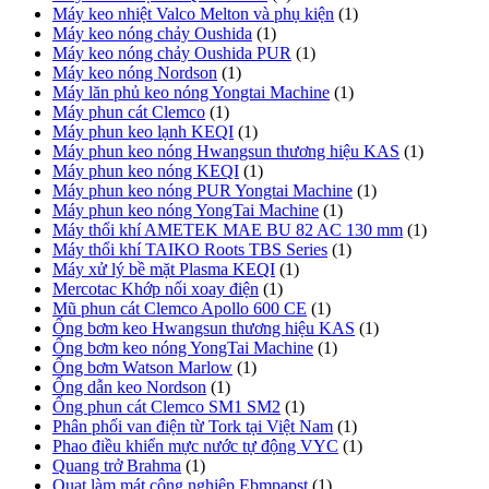
Máy keo nhiệt Valco Melton và phụ kiện
(1)
Máy keo nóng chảy Oushida
(1)
Máy keo nóng chảy Oushida PUR
(1)
Máy keo nóng Nordson
(1)
Máy lăn phủ keo nóng Yongtai Machine
(1)
Máy phun cát Clemco
(1)
Máy phun keo lạnh KEQI
(1)
Máy phun keo nóng Hwangsun thương hiệu KAS
(1)
Máy phun keo nóng KEQI
(1)
Máy phun keo nóng PUR Yongtai Machine
(1)
Máy phun keo nóng YongTai Machine
(1)
Máy thổi khí AMETEK MAE BU 82 AC 130 mm
(1)
Máy thổi khí TAIKO Roots TBS Series
(1)
Máy xử lý bề mặt Plasma KEQI
(1)
Mercotac Khớp nối xoay điện
(1)
Mũ phun cát Clemco Apollo 600 CE
(1)
Ống bơm keo Hwangsun thương hiệu KAS
(1)
Ống bơm keo nóng YongTai Machine
(1)
Ống bơm Watson Marlow
(1)
Ống dẫn keo Nordson
(1)
Ống phun cát Clemco SM1 SM2
(1)
Phân phối van điện từ Tork tại Việt Nam
(1)
Phao điều khiển mực nước tự động VYC
(1)
Quang trở Brahma
(1)
Quạt làm mát công nghiệp Ebmpapst
(1)