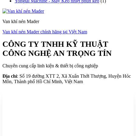
Yongtai Machine - Máy Keo nhiệt phun keo
(1)
Van khí nén Mader
Van khí nén Mader chính hãng tại Việt Nam
CÔNG TY TNHH KỸ THUẬT
CÔNG NGHỆ AN TRỌNG TÍN
Chuyên cung cấp linh kiện & thiết bị công nghiệp
Địa chỉ
: Số 19 đường XTT 2, Xã Xuân Thới Thượng, Huyện Hóc
Môn, Thành phố Hồ Chí Minh, Việt Nam