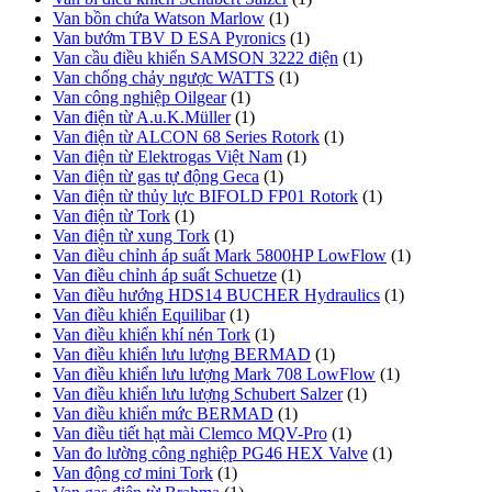
Van bồn chứa Watson Marlow
(1)
Van bướm TBV D ESA Pyronics
(1)
Van cầu điều khiển SAMSON 3222 điện
(1)
Van chống chảy ngược WATTS
(1)
Van công nghiệp Oilgear
(1)
Van điện từ A.u.K.Müller
(1)
Van điện từ ALCON 68 Series Rotork
(1)
Van điện từ Elektrogas Việt Nam
(1)
Van điện từ gas tự động Geca
(1)
Van điện từ thủy lực BIFOLD FP01 Rotork
(1)
Van điện từ Tork
(1)
Van điện từ xung Tork
(1)
Van điều chỉnh áp suất Mark 5800HP LowFlow
(1)
Van điều chỉnh áp suất Schuetze
(1)
Van điều hướng HDS14 BUCHER Hydraulics
(1)
Van điều khiển Equilibar
(1)
Van điều khiển khí nén Tork
(1)
Van điều khiển lưu lượng BERMAD
(1)
Van điều khiển lưu lượng Mark 708 LowFlow
(1)
Van điều khiển lưu lượng Schubert Salzer
(1)
Van điều khiển mức BERMAD
(1)
Van điều tiết hạt mài Clemco MQV-Pro
(1)
Van đo lường công nghiệp PG46 HEX Valve
(1)
Van động cơ mini Tork
(1)