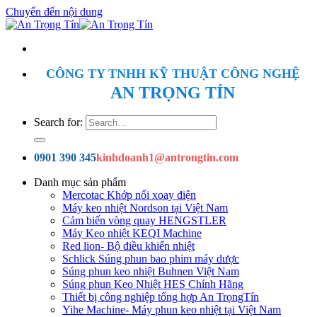
Chuyển đến nội dung
CÔNG TY TNHH KỸ THUẬT CÔNG NGHỆ
AN TRỌNG TÍN
Search for:
0901 390 345
kinhdoanh1@antrongtin.com
Danh mục sản phẩm
Mercotac Khớp nối xoay điện
Máy keo nhiệt Nordson tại Việt Nam
Cảm biến vòng quay HENGSTLER
Máy Keo nhiệt KEQI Machine
Red lion- Bộ điều khiển nhiệt
Schlick Súng phun bao phim máy dược
Súng phun keo nhiệt Buhnen Việt Nam
Súng phun Keo Nhiệt HES Chính Hãng
Thiết bị công nghiệp tổng hợp An TrọngTín
Yihe Machine- Máy phun keo nhiệt tại Việt Nam