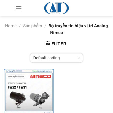
Chuyển
đến
nội
dung
Home
/
Sản phẩm
/
Bộ truyền tín hiệu vị trí Analog
Nireco
FILTER