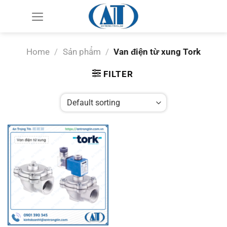
Chuyển
đến
nội
dung
Home
/
Sản phẩm
/
Van điện từ xung Tork
FILTER