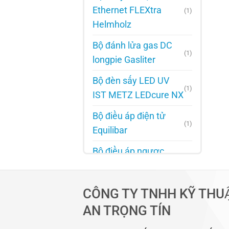
Ethernet FLEXtra
(1)
Helmholz
Bộ đánh lửa gas DC
(1)
longpie Gasliter
Bộ đèn sấy LED UV
(1)
IST METZ LEDcure NX
Bộ điều áp điện tử
(1)
Equilibar
Bộ điều áp ngược
(1)
Equilibar
Bộ điều chỉnh áp suất
CÔNG TY TNHH KỸ THU
(1)
Oilgear
AN TRỌNG TÍN
Bộ điều chỉnh khí gas