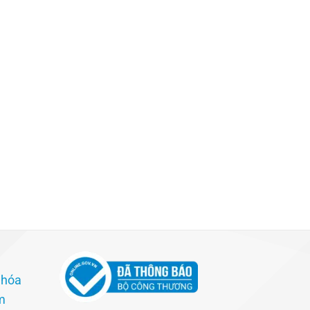
 hóa
m