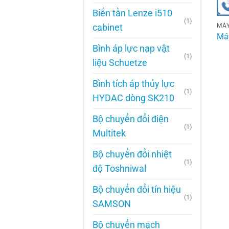
Biến tần Lenze i510
(1)
cabinet
MÁY
Má
Bình áp lực nạp vật
(1)
liệu Schuetze
Bình tích áp thủy lực
(1)
HYDAC dòng SK210
Bộ chuyển đổi điện
(1)
Multitek
Bộ chuyển đổi nhiệt
(1)
độ Toshniwal
Bộ chuyển đổi tín hiệu
(1)
SAMSON
Bộ chuyển mạch