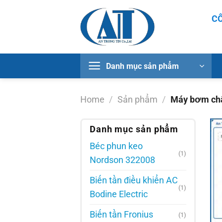
Chuyển
CÔ
đến
nội
dung
Danh mục sản phẩm
Home
/
Sản phẩm
/
Máy bơm châ
Danh mục sản phẩm
Béc phun keo
(1)
Nordson 322008
Biến tần điều khiển AC
(1)
Bodine Electric
Biến tần Fronius
(1)