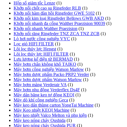
Hộp số giảm tốc Lenze
(1)
Khớp nối chốt cao su Ringfeder RLB
(1)
Khớp nối hàm đàn hồi Ringfeder GWE 5102
(1)
Khớp nối kim loại Ringfeder Bellows GWB AKD
(1)
Khớp nối nhanh đa cổng Walther Praezision 90039
(1)
Khớp nối nhanh Walther Praezision
(1)
Khớp nối răng Ringfeder TNZ ZCA TNZ ZCB
(1)
Lò hơi nước công nghiệp VYC
(1)
Lọc gió HIFI FILTER
(1)
Lõi lọc thủy lực Hengst
(1)
Lõi lọc thủy lực HIFI FILTER
(1)
Lưu lượng kế điện từ BERMAD
(1)
Máy bơm chân không khô TAIKO
(1)
Máy bơm công nghiệp Watson Marlow
(1)
Máy bơm dược phẩm Packo PRP2 Verder
(1)
Máy bơm dược phẩm Watson Marlow
(1)
Máy bơm màng Verderair VA
(1)
Máy bơm nhu động Verderflex Ds4F
(1)
Máy dán băng keo tự động KEQI
(1)
Máy dò khí công nghiệp Geca
(1)
Máy keo dán thùng carton YongTai Machine
(1)
Máy Keo nhiệt KEQI Machine
(1)
Máy keo nhiệt Valco Melton và phụ kiện
(1)
Máy keo nóng chảy Oushida
(1)
Máy keo nóng chảy Oushida PUR
(1)