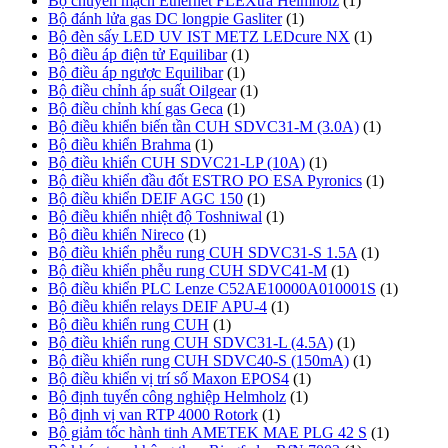
Bộ chuyển mạch Ethernet FLEXtra Helmholz
(1)
Bộ đánh lửa gas DC longpie Gasliter
(1)
Bộ đèn sấy LED UV IST METZ LEDcure NX
(1)
Bộ điều áp điện tử Equilibar
(1)
Bộ điều áp ngược Equilibar
(1)
Bộ điều chỉnh áp suất Oilgear
(1)
Bộ điều chỉnh khí gas Geca
(1)
Bộ điều khiển biến tần CUH SDVC31-M (3.0A)
(1)
Bộ điều khiển Brahma
(1)
Bộ điều khiển CUH SDVC21-LP (10A)
(1)
Bộ điều khiển đầu đốt ESTRO PO ESA Pyronics
(1)
Bộ điều khiển DEIF AGC 150
(1)
Bộ điều khiển nhiệt độ Toshniwal
(1)
Bộ điều khiển Nireco
(1)
Bộ điều khiển phễu rung CUH SDVC31-S 1.5A
(1)
Bộ điều khiển phễu rung CUH SDVC41-M
(1)
Bộ điều khiển PLC Lenze C52AE10000A010001S
(1)
Bộ điều khiển relays DEIF APU-4
(1)
Bộ điều khiển rung CUH
(1)
Bộ điều khiển rung CUH SDVC31-L (4.5A)
(1)
Bộ điều khiển rung CUH SDVC40-S (150mA)
(1)
Bộ điều khiển vị trí số Maxon EPOS4
(1)
Bộ định tuyến công nghiệp Helmholz
(1)
Bộ định vị van RTP 4000 Rotork
(1)
Bộ giảm tốc hành tinh AMETEK MAE PLG 42 S
(1)