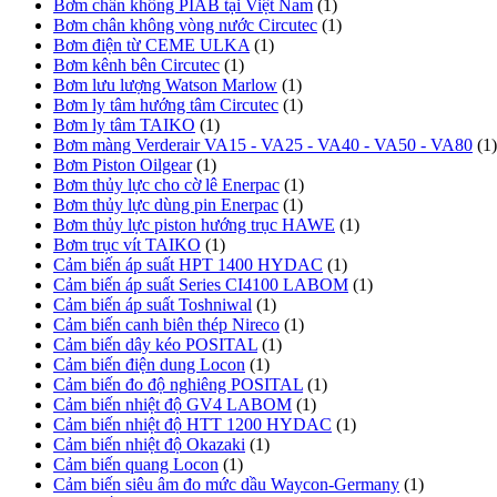
Bơm chân không PIAB tại Việt Nam
(1)
Bơm chân không vòng nước Circutec
(1)
Bơm điện từ CEME ULKA
(1)
Bơm kênh bên Circutec
(1)
Bơm lưu lượng Watson Marlow
(1)
Bơm ly tâm hướng tâm Circutec
(1)
Bơm ly tâm TAIKO
(1)
Bơm màng Verderair VA15 - VA25 - VA40 - VA50 - VA80
(1)
Bơm Piston Oilgear
(1)
Bơm thủy lực cho cờ lê Enerpac
(1)
Bơm thủy lực dùng pin Enerpac
(1)
Bơm thủy lực piston hướng trục HAWE
(1)
Bơm trục vít TAIKO
(1)
Cảm biến áp suất HPT 1400 HYDAC
(1)
Cảm biến áp suất Series CI4100 LABOM
(1)
Cảm biến áp suất Toshniwal
(1)
Cảm biến canh biên thép Nireco
(1)
Cảm biến dây kéo POSITAL
(1)
Cảm biến điện dung Locon
(1)
Cảm biến đo độ nghiêng POSITAL
(1)
Cảm biến nhiệt độ GV4 LABOM
(1)
Cảm biến nhiệt độ HTT 1200 HYDAC
(1)
Cảm biến nhiệt độ Okazaki
(1)
Cảm biến quang Locon
(1)
Cảm biến siêu âm đo mức dầu Waycon-Germany
(1)