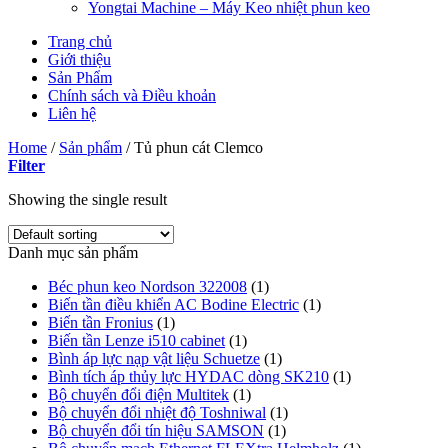
Yongtai Machine – Máy Keo nhiệt phun keo
Trang chủ
Giới thiệu
Sản Phẩm
Chính sách và Điều khoản
Liên hệ
Home
/
Sản phẩm
/
Tủ phun cát Clemco
Filter
Showing the single result
Danh mục sản phẩm
Béc phun keo Nordson 322008
(1)
Biến tần điều khiển AC Bodine Electric
(1)
Biến tần Fronius
(1)
Biến tần Lenze i510 cabinet
(1)
Bình áp lực nạp vật liệu Schuetze
(1)
Bình tích áp thủy lực HYDAC dòng SK210
(1)
Bộ chuyển đổi điện Multitek
(1)
Bộ chuyển đổi nhiệt độ Toshniwal
(1)
Bộ chuyển đổi tín hiệu SAMSON
(1)