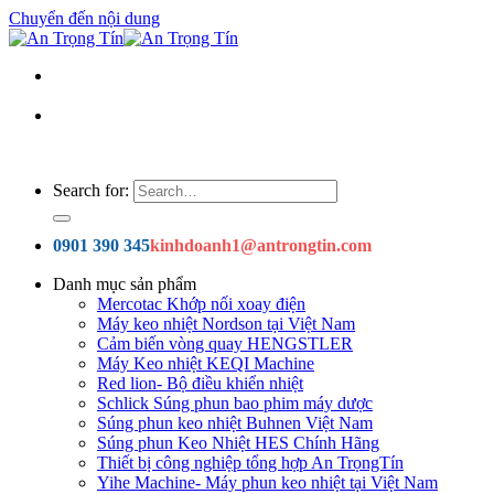
Chuyển đến nội dung
Search for:
0901 390 345
kinhdoanh1@antrongtin.com
Danh mục sản phẩm
Mercotac Khớp nối xoay điện
Máy keo nhiệt Nordson tại Việt Nam
Cảm biến vòng quay HENGSTLER
Máy Keo nhiệt KEQI Machine
Red lion- Bộ điều khiển nhiệt
Schlick Súng phun bao phim máy dược
Súng phun keo nhiệt Buhnen Việt Nam
Súng phun Keo Nhiệt HES Chính Hãng
Thiết bị công nghiệp tổng hợp An TrọngTín
Yihe Machine- Máy phun keo nhiệt tại Việt Nam