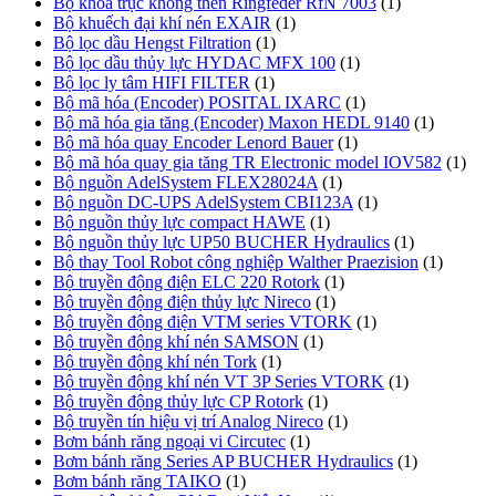
Bộ khóa trục không then Ringfeder RfN 7003
(1)
Bộ khuếch đại khí nén EXAIR
(1)
Bộ lọc dầu Hengst Filtration
(1)
Bộ lọc dầu thủy lực HYDAC MFX 100
(1)
Bộ lọc ly tâm HIFI FILTER
(1)
Bộ mã hóa (Encoder) POSITAL IXARC
(1)
Bộ mã hóa gia tăng (Encoder) Maxon HEDL 9140
(1)
Bộ mã hóa quay Encoder Lenord Bauer
(1)
Bộ mã hóa quay gia tăng TR Electronic model IOV582
(1)
Bộ nguồn AdelSystem FLEX28024A
(1)
Bộ nguồn DC-UPS AdelSystem CBI123A
(1)
Bộ nguồn thủy lực compact HAWE
(1)
Bộ nguồn thủy lực UP50 BUCHER Hydraulics
(1)
Bộ thay Tool Robot công nghiệp Walther Praezision
(1)
Bộ truyền động điện ELC 220 Rotork
(1)
Bộ truyền động điện thủy lực Nireco
(1)
Bộ truyền động điện VTM series VTORK
(1)
Bộ truyền động khí nén SAMSON
(1)
Bộ truyền động khí nén Tork
(1)
Bộ truyền động khí nén VT 3P Series VTORK
(1)
Bộ truyền động thủy lực CP Rotork
(1)
Bộ truyền tín hiệu vị trí Analog Nireco
(1)
Bơm bánh răng ngoại vi Circutec
(1)
Bơm bánh răng Series AP BUCHER Hydraulics
(1)
Bơm bánh răng TAIKO
(1)