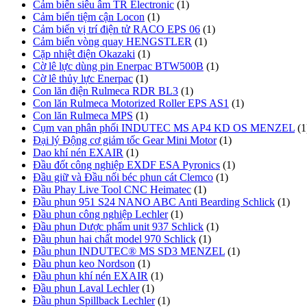
Cảm biến siêu âm TR Electronic
(1)
Cảm biến tiệm cận Locon
(1)
Cảm biến vị trí điện tử RACO EPS 06
(1)
Cảm biến vòng quay HENGSTLER
(1)
Cặp nhiệt điện Okazaki
(1)
Cờ lê lực dùng pin Enerpac BTW500B
(1)
Cờ lê thủy lực Enerpac
(1)
Con lăn điện Rulmeca RDR BL3
(1)
Con lăn Rulmeca Motorized Roller EPS AS1
(1)
Con lăn Rulmeca MPS
(1)
Cụm van phân phối INDUTEC MS AP4 KD OS MENZEL
(1
Đại lý Động cơ giảm tốc Gear Mini Motor
(1)
Dao khí nén EXAIR
(1)
Đầu đốt công nghiệp EXDF ESA Pyronics
(1)
Đầu giữ và Đầu nối béc phun cát Clemco
(1)
Đầu Phay Live Tool CNC Heimatec
(1)
Đầu phun 951 S24 NANO ABC Anti Bearding Schlick
(1)
Đầu phun công nghiệp Lechler
(1)
Đầu phun Dược phẩm unit 937 Schlick
(1)
Đầu phun hai chất model 970 Schlick
(1)
Đầu phun INDUTEC® MS SD3 MENZEL
(1)
Đầu phun keo Nordson
(1)
Đầu phun khí nén EXAIR
(1)
Đầu phun Laval Lechler
(1)
Đầu phun Spillback Lechler
(1)