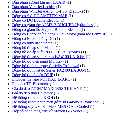
Đầu phun sương khí nén EXAIR
(1)
Đầu phun VarioJet Lechler
(1)
Đầu phun WindJet AA727-1/4-SS-15 (Inox)
(1)
Động cơ AC DC AMETEK MAE
(1)
Động cơ DC Bodine Electric
(1)
Động cơ giảm tốc APM212 BUCHER Hydraulics
(1)
Động cơ giảm tốc Hypoid Bodine Electric
(1)
Động cơ Lenze chính hãng Đức | Motor giảm tốc Lenze IE5 I
Động cơ Maxon dòng DC
(1)
Động cơ thủy lực Sunfab
(1)
Đồng hồ đo áp suất Mader
(1)
Đồng hồ đo áp suất ROT G ESA Pyronics
(1)
Đồng hồ đo áp suất Series BA4100 LABOM
(1)
Đồng hồ đo điện năng Multitek
(1)
Đồng hồ đo lưu lượng Coriolis Toshniwal
(1)
Đồng hồ đo nhiệt độ Series FA2400 LABOM
(1)
Đồng hồ đo tủ điện DEIF
(1)
Encoder gia tăng POSITAL IXARC
(1)
Encoder TR Electronic
(1)
Giá đỡ dao 721047 MAXCESS TIDLAND
(1)
Giá đỡ dao tĩnh Heimatec
(1)
Hệ thống cảm biến KEQI
(1)
Hệ thống robot phun men gốm sứ Gaiotto Automation
(1)
Hệ thống sấy UV IST Metz MBS C Air-Cooled
(1)
Hộp số bánh răng trục vít Maxon GB Series
(1)