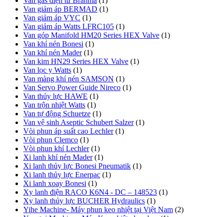
Van gas điện từ Brahma
(1)
Van giảm áp BERMAD
(1)
Van giảm áp VYC
(1)
Van giảm áp Watts LFRC105
(1)
Van góp Manifold HM20 Series HEX Valve
(1)
Van khí nén Bonesi
(1)
Van khí nén Mader
(1)
Van kim HN29 Series HEX Valve
(1)
Van lọc y Watts
(1)
Van màng khí nén SAMSON
(1)
Van Servo Power Guide Nireco
(1)
Van thủy lực HAWE
(1)
Van trộn nhiệt Watts
(1)
Van tự động Schuetze
(1)
Van vệ sinh Aseptic Schubert Salzer
(1)
Vòi phun áp suất cao Lechler
(1)
Vòi phun Clemco
(1)
Vòi phun khí Lechler
(1)
Xi lanh khí nén Mader
(1)
Xi lanh thủy lực Bonesi Pneumatik
(1)
Xi lanh thủy lực Enerpac
(1)
Xi lanh xoay Bonesi
(1)
Xy lanh điện RACO K6N4 - DC – 148523
(1)
Xy lanh thủy lực BUCHER Hydraulics
(1)
Yihe Machine- Máy phun keo nhiệt tại Việt Nam
(2)