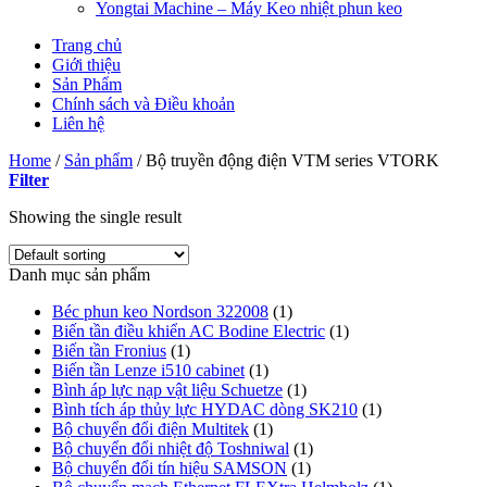
Yongtai Machine – Máy Keo nhiệt phun keo
Trang chủ
Giới thiệu
Sản Phẩm
Chính sách và Điều khoản
Liên hệ
Home
/
Sản phẩm
/
Bộ truyền động điện VTM series VTORK
Filter
Showing the single result
Danh mục sản phẩm
Béc phun keo Nordson 322008
(1)
Biến tần điều khiển AC Bodine Electric
(1)
Biến tần Fronius
(1)
Biến tần Lenze i510 cabinet
(1)
Bình áp lực nạp vật liệu Schuetze
(1)
Bình tích áp thủy lực HYDAC dòng SK210
(1)
Bộ chuyển đổi điện Multitek
(1)
Bộ chuyển đổi nhiệt độ Toshniwal
(1)
Bộ chuyển đổi tín hiệu SAMSON
(1)