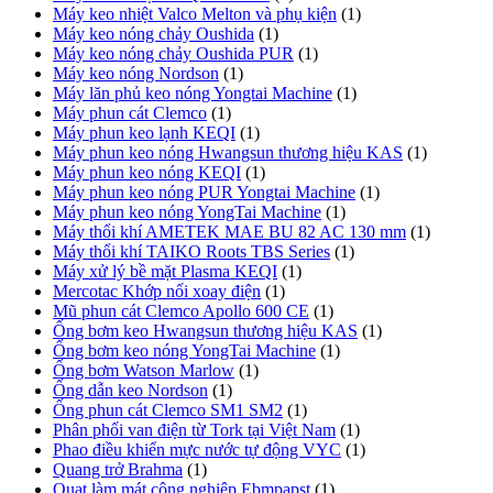
Máy keo nhiệt Valco Melton và phụ kiện
(1)
Máy keo nóng chảy Oushida
(1)
Máy keo nóng chảy Oushida PUR
(1)
Máy keo nóng Nordson
(1)
Máy lăn phủ keo nóng Yongtai Machine
(1)
Máy phun cát Clemco
(1)
Máy phun keo lạnh KEQI
(1)
Máy phun keo nóng Hwangsun thương hiệu KAS
(1)
Máy phun keo nóng KEQI
(1)
Máy phun keo nóng PUR Yongtai Machine
(1)
Máy phun keo nóng YongTai Machine
(1)
Máy thổi khí AMETEK MAE BU 82 AC 130 mm
(1)
Máy thổi khí TAIKO Roots TBS Series
(1)
Máy xử lý bề mặt Plasma KEQI
(1)
Mercotac Khớp nối xoay điện
(1)
Mũ phun cát Clemco Apollo 600 CE
(1)
Ống bơm keo Hwangsun thương hiệu KAS
(1)
Ống bơm keo nóng YongTai Machine
(1)
Ống bơm Watson Marlow
(1)
Ống dẫn keo Nordson
(1)
Ống phun cát Clemco SM1 SM2
(1)
Phân phối van điện từ Tork tại Việt Nam
(1)
Phao điều khiển mực nước tự động VYC
(1)
Quang trở Brahma
(1)
Quạt làm mát công nghiệp Ebmpapst
(1)