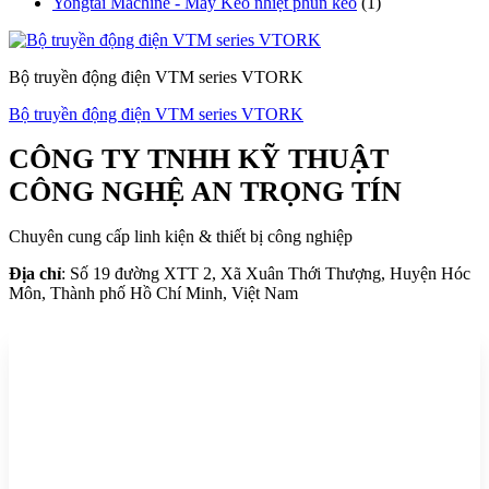
Yongtai Machine - Máy Keo nhiệt phun keo
(1)
Bộ truyền động điện VTM series VTORK
Bộ truyền động điện VTM series VTORK
CÔNG TY TNHH KỸ THUẬT
CÔNG NGHỆ AN TRỌNG TÍN
Chuyên cung cấp linh kiện & thiết bị công nghiệp
Địa chỉ
: Số 19 đường XTT 2, Xã Xuân Thới Thượng, Huyện Hóc
Môn, Thành phố Hồ Chí Minh, Việt Nam