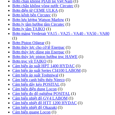
Bơm chân không PIAB tại Việt Nam
(1)
Bơm chân không vòng nước Circutec
(1)
Bơm điện từ CEME ULKA
(1)
Bơm kênh bên Circutec
(1)
Bơm lưu lượng Watson Marlow
(1)
Bơm ly tâm hướng tâm Circutec
(1)
Bơm ly tâm TAIKO
(1)
Bơm màng Verderair VA15 - VA25 - VA40 - VA50 - VA80
(1)
Bơm Piston Oilgear
(1)
Bơm thủy lực cho cờ lê Enerpac
(1)
Bơm thủy lực dùng pin Enerpac
(1)
Bơm thủy lực piston hướng trục HAWE
(1)
Bơm trục vít TAIKO
(1)
Cảm biến áp suất HPT 1400 HYDAC
(1)
Cảm biến áp suất Series CI4100 LABOM
(1)
Cảm biến áp suất Toshniwal
(1)
Cảm biến canh biên thép Nireco
(1)
Cảm biến dây kéo POSITAL
(1)
Cảm biến điện dung Locon
(1)
Cảm biến đo độ nghiêng POSITAL
(1)
Cảm biến nhiệt độ GV4 LABOM
(1)
Cảm biến nhiệt độ HTT 1200 HYDAC
(1)
Cảm biến nhiệt độ Okazaki
(1)
Cảm biến quang Locon
(1)