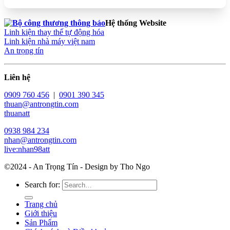
Hệ thống Website
Linh kiện thay thế tự động hóa
Linh kiện nhà máy việt nam
An trọng tín
Liên hệ
0909 760 456
|
0901 390 345
thuan@antrongtin.com
thuanatt
0938 984 234
nhan@antrongtin.com
live:nhan98att
©2024 - An Trọng Tín - Design by Tho Ngo
Search for:
Trang chủ
Giới thiệu
Sản Phẩm