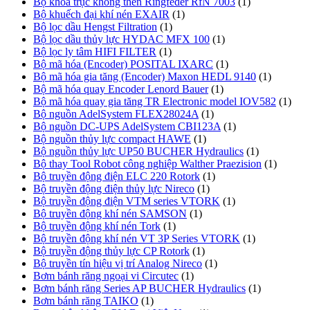
Bộ khóa trục không then Ringfeder RfN 7003
(1)
Bộ khuếch đại khí nén EXAIR
(1)
Bộ lọc dầu Hengst Filtration
(1)
Bộ lọc dầu thủy lực HYDAC MFX 100
(1)
Bộ lọc ly tâm HIFI FILTER
(1)
Bộ mã hóa (Encoder) POSITAL IXARC
(1)
Bộ mã hóa gia tăng (Encoder) Maxon HEDL 9140
(1)
Bộ mã hóa quay Encoder Lenord Bauer
(1)
Bộ mã hóa quay gia tăng TR Electronic model IOV582
(1)
Bộ nguồn AdelSystem FLEX28024A
(1)
Bộ nguồn DC-UPS AdelSystem CBI123A
(1)
Bộ nguồn thủy lực compact HAWE
(1)
Bộ nguồn thủy lực UP50 BUCHER Hydraulics
(1)
Bộ thay Tool Robot công nghiệp Walther Praezision
(1)
Bộ truyền động điện ELC 220 Rotork
(1)
Bộ truyền động điện thủy lực Nireco
(1)
Bộ truyền động điện VTM series VTORK
(1)
Bộ truyền động khí nén SAMSON
(1)
Bộ truyền động khí nén Tork
(1)
Bộ truyền động khí nén VT 3P Series VTORK
(1)
Bộ truyền động thủy lực CP Rotork
(1)
Bộ truyền tín hiệu vị trí Analog Nireco
(1)
Bơm bánh răng ngoại vi Circutec
(1)
Bơm bánh răng Series AP BUCHER Hydraulics
(1)
Bơm bánh răng TAIKO
(1)