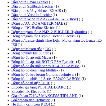
Đầu phun Laval Lechler
(1)
Đầu phun Spillback Lechler
(1)
Đầu phun sương khí nén EXAIR
(1)
Đầu phun VarioJet Lechler
(1)
Đầu phun WindJet AA727-1/4-SS-15 (Inox)
(1)
Động cơ AC DC AMETEK MAE
(1)
Động cơ DC Bodine Electric
(1)
Động cơ giảm tốc APM212 BUCHER Hydraulics
(1)
Động cơ giảm tốc Hypoid Bodine Electric
(1)
Động cơ Lenze chính hãng Đức | Motor giảm tốc Lenze IE5
IE6
(1)
Động cơ Maxon dòng DC
(1)
Động cơ thủy lực Sunfab
(1)
Đồng hồ đo áp suất Mader
(1)
Đồng hồ đo áp suất ROT G ESA Pyronics
(1)
Đồng hồ đo áp suất Series BA4100 LABOM
(1)
Đồng hồ đo điện năng Multitek
(1)
Đồng hồ đo lưu lượng Coriolis Toshniwal
(1)
Đồng hồ đo nhiệt độ Series FA2400 LABOM
(1)
Đồng hồ đo tủ điện DEIF
(1)
Encoder gia tăng POSITAL IXARC
(1)
Encoder TR Electronic
(1)
Giá đỡ dao 721047 MAXCESS TIDLAND
(1)
Giá đỡ dao tĩnh Heimatec
(1)
Hệ thống cảm biến KEQI
(1)