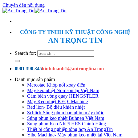
Chuyển đến nội dung
CÔNG TY TNHH KỸ THUẬT CÔNG NGHỆ
AN TRỌNG TÍN
Search for:
0901 390 345
kinhdoanh1@antrongtin.com
Danh mục sản phẩm
Mercotac Khớp nối xoay điện
Máy keo nhiệt Nordson tại Việt Nam
Cảm biến vòng quay HENGSTLER
Máy Keo nhiệt KEQI Machine
Red lion- Bộ điều khiển nhiệt
Schlick Súng phun bao phim máy dược
Súng phun keo nhiệt Buhnen Việt Nam
Súng phun Keo Nhiệt HES Chính Hãng
Thiết bị công nghiệp tổng hợp An TrọngTín
Yihe Machine- Máy phun keo nhiệt tại Việt Nam