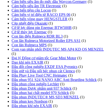
Cảm biến siêu âm đo mức dầu Waycon-Germany
(1)
Cảm biến siêu âm TR Electronic
(1)
Cảm biến tiệm cận Locon
(1)
Cảm biến vị trí điện tử RACO EPS 06
(1)
Cảm biến vòng quay HENGSTLER
(1)
Cặp nhiệt điện Okazaki
(1)
Cờ lê lực dùng pin Enerpac BTW500B
(1)
Cờ lê thủy lực Enerpac
(1)
Con lăn điện Rulmeca RDR BL3
(1)
Con lăn Rulmeca Motorized Roller EPS AS1
(1)
Con lăn Rulmeca MPS
(1)
Cụm van phân phối INDUTEC MS AP4 KD OS MENZEL
(1)
Đại lý Động cơ giảm tốc Gear Mini Motor
(1)
Dao khí nén EXAIR
(1)
Đầu đốt công nghiệp EXDF ESA Pyronics
(1)
Đầu giữ và Đầu nối béc phun cát Clemco
(1)
Đầu Phay Live Tool CNC Heimatec
(1)
Đầu phun 951 S24 NANO ABC Anti Bearding Schlick
(1)
Đầu phun công nghiệp Lechler
(1)
Đầu phun Dược phẩm unit 937 Schlick
(1)
Đầu phun hai chất model 970 Schlick
(1)
Đầu phun INDUTEC® MS SD3 MENZEL
(1)
Đầu phun keo Nordson
(1)
Đầu phun khí nén EXAIR
(1)