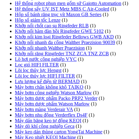
Hệ thống robot phun men gốm sứ Gaiotto Automation
(1)
Hệ thống sấy UV IST Metz MBS C Air-Cooled
(1)
Hộp số bánh răng trục vít Maxon GB Series
(1)
Hộp số giảm tốc Lenze
(1)
Khớp nối chốt cao su Ringfeder RLB
(1)
Khớp nối hàm đàn hồi Ringfeder GWE 5102
(1)
Khớp nối kim loại Ringfeder Bellows GWB AKD
(1)
Khớp nối nhanh đa cổng Walther Praezision 90039
(1)
Khớp nối nhanh Walther Praezision
(1)
Khớp nối răng Ringfeder TNZ ZCA TNZ ZCB
(1)
Lò hơi nước công nghiệp VYC
(1)
Lọc gió HIFI FILTER
(1)
Lõi lọc thủy lực Hengst
(1)
Lõi lọc thủy lực HIFI FILTER
(1)
Lưu lượng kế điện từ BERMAD
(1)
Máy bơm chân không khô TAIKO
(1)
Máy bơm công nghiệp Watson Marlow
(1)
Máy bơm dược phẩm Packo PRP2 Verder
(1)
Máy bơm dược phẩm Watson Marlow
(1)
Máy bơm màng Verderair VA
(1)
Máy bơm nhu động Verderflex Ds4F
(1)
Máy dán băng keo tự động KEQI
(1)
Máy dò khí công nghiệp Geca
(1)
Máy keo dán thùng carton YongTai Machine
(1)
Máy Keo nhiệt KEQI Machine
(1)