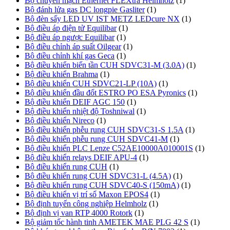
Bộ chuyển mạch Ethernet FLEXtra Helmholz
(1)
Bộ đánh lửa gas DC longpie Gasliter
(1)
Bộ đèn sấy LED UV IST METZ LEDcure NX
(1)
Bộ điều áp điện tử Equilibar
(1)
Bộ điều áp ngược Equilibar
(1)
Bộ điều chỉnh áp suất Oilgear
(1)
Bộ điều chỉnh khí gas Geca
(1)
Bộ điều khiển biến tần CUH SDVC31-M (3.0A)
(1)
Bộ điều khiển Brahma
(1)
Bộ điều khiển CUH SDVC21-LP (10A)
(1)
Bộ điều khiển đầu đốt ESTRO PO ESA Pyronics
(1)
Bộ điều khiển DEIF AGC 150
(1)
Bộ điều khiển nhiệt độ Toshniwal
(1)
Bộ điều khiển Nireco
(1)
Bộ điều khiển phễu rung CUH SDVC31-S 1.5A
(1)
Bộ điều khiển phễu rung CUH SDVC41-M
(1)
Bộ điều khiển PLC Lenze C52AE10000A010001S
(1)
Bộ điều khiển relays DEIF APU-4
(1)
Bộ điều khiển rung CUH
(1)
Bộ điều khiển rung CUH SDVC31-L (4.5A)
(1)
Bộ điều khiển rung CUH SDVC40-S (150mA)
(1)
Bộ điều khiển vị trí số Maxon EPOS4
(1)
Bộ định tuyến công nghiệp Helmholz
(1)
Bộ định vị van RTP 4000 Rotork
(1)
Bộ giảm tốc hành tinh AMETEK MAE PLG 42 S
(1)