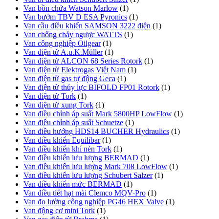
Van bồn chứa Watson Marlow
(1)
Van bướm TBV D ESA Pyronics
(1)
Van cầu điều khiển SAMSON 3222 điện
(1)
Van chống chảy ngược WATTS
(1)
Van công nghiệp Oilgear
(1)
Van điện từ A.u.K.Müller
(1)
Van điện từ ALCON 68 Series Rotork
(1)
Van điện từ Elektrogas Việt Nam
(1)
Van điện từ gas tự động Geca
(1)
Van điện từ thủy lực BIFOLD FP01 Rotork
(1)
Van điện từ Tork
(1)
Van điện từ xung Tork
(1)
Van điều chỉnh áp suất Mark 5800HP LowFlow
(1)
Van điều chỉnh áp suất Schuetze
(1)
Van điều hướng HDS14 BUCHER Hydraulics
(1)
Van điều khiển Equilibar
(1)
Van điều khiển khí nén Tork
(1)
Van điều khiển lưu lượng BERMAD
(1)
Van điều khiển lưu lượng Mark 708 LowFlow
(1)
Van điều khiển lưu lượng Schubert Salzer
(1)
Van điều khiển mức BERMAD
(1)
Van điều tiết hạt mài Clemco MQV-Pro
(1)
Van đo lường công nghiệp PG46 HEX Valve
(1)
Van động cơ mini Tork
(1)