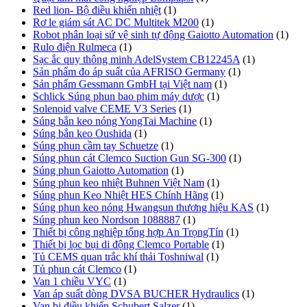
Red lion- Bộ điều khiển nhiệt
(1)
Rơ le giám sát AC DC Multitek M200
(1)
Robot phân loại sứ vệ sinh tự động Gaiotto Automation
(1)
Rulo điện Rulmeca
(1)
Sạc ắc quy thông minh AdelSystem CB12245A
(1)
Sản phẩm đo áp suất của AFRISO Germany
(1)
Sản phẩm Gessmann GmbH tại Việt nam
(1)
Schlick Súng phun bao phim máy dược
(1)
Solenoid valve CEME V3 Series
(1)
Súng bắn keo nóng YongTai Machine
(1)
Súng bắn keo Oushida
(1)
Súng phun cầm tay Schuetze
(1)
Súng phun cát Clemco Suction Gun SG-300
(1)
Súng phun Gaiotto Automation
(1)
Súng phun keo nhiệt Buhnen Việt Nam
(1)
Súng phun Keo Nhiệt HES Chính Hãng
(1)
Súng phun keo nóng Hwangsun thương hiệu KAS
(1)
Súng phun keo Nordson 1088887
(1)
Thiết bị công nghiệp tổng hợp An TrọngTín
(1)
Thiết bị lọc bụi di động Clemco Portable
(1)
Tủ CEMS quan trắc khí thải Toshniwal
(1)
Tủ phun cát Clemco
(1)
Van 1 chiều VYC
(1)
Van áp suất dòng DVSA BUCHER Hydraulics
(1)
Van bi điều khiển Schubert Salzer
(1)