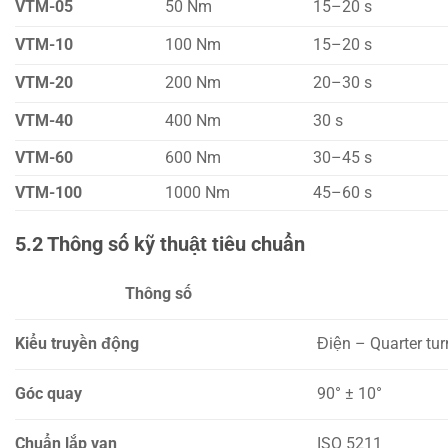
VTM-05
50 Nm
15–20 s
VTM-10
100 Nm
15–20 s
VTM-20
200 Nm
20–30 s
VTM-40
400 Nm
30 s
VTM-60
600 Nm
30–45 s
VTM-100
1000 Nm
45–60 s
5.2 Thông số kỹ thuật tiêu chuẩn
Thông số
Kiểu truyền động
Điện – Quarter tur
Góc quay
90° ± 10°
Chuẩn lắp van
ISO 5211