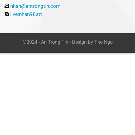
nhan@antrongtin.com
live:nhan98att
©2024 - An Trọng Tín - Design by Tho Ngo