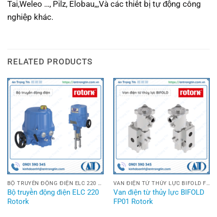
Tai,Weleo …, Pilz, Elobau,,,Và các thiết bị tự động công
nghiệp khác.
RELATED PRODUCTS
BỘ TRUYỀN ĐỘNG ĐIỆN ELC 220 ROTORK
VAN ĐIỆN TỪ THỦY LỰC BIFOLD FP01 ROTORK
Bộ truyền động điện ELC 220
Van điện từ thủy lực BIFOLD
Rotork
FP01 Rotork