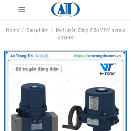
Chuyển
đến
nội
dung
Home
/
Sản phẩm
/
Bộ truyền động điện VTM series
VTORK