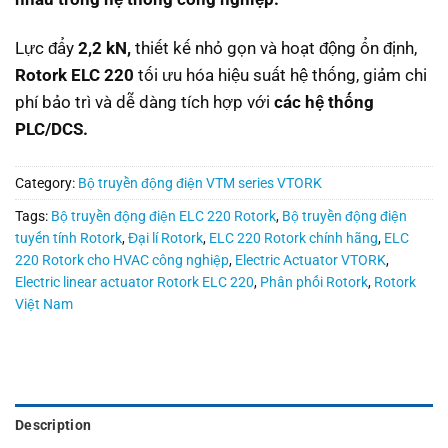
Lực đẩy
2,2 kN,
thiết kế nhỏ gọn và hoạt động ổn định,
Rotork ELC 220
tối ưu hóa hiệu suất hệ thống, giảm chi
phí bảo trì và dễ dàng tích hợp với
các hệ thống
PLC/DCS.
Category:
Bộ truyền động điện VTM series VTORK
Tags:
Bộ truyền động điện ELC 220 Rotork
,
Bộ truyền động điện
tuyến tính Rotork
,
Đại lí Rotork
,
ELC 220 Rotork chính hãng
,
ELC
220 Rotork cho HVAC công nghiệp
,
Electric Actuator VTORK
,
Electric linear actuator Rotork ELC 220
,
Phân phối Rotork
,
Rotork
Việt Nam
Description