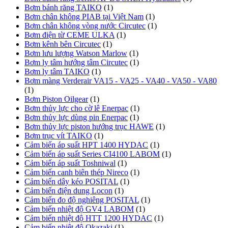
Bơm bánh răng TAIKO
(1)
Bơm chân không PIAB tại Việt Nam
(1)
Bơm chân không vòng nước Circutec
(1)
Bơm điện từ CEME ULKA
(1)
Bơm kênh bên Circutec
(1)
Bơm lưu lượng Watson Marlow
(1)
Bơm ly tâm hướng tâm Circutec
(1)
Bơm ly tâm TAIKO
(1)
Bơm màng Verderair VA15 - VA25 - VA40 - VA50 - VA80
(1)
Bơm Piston Oilgear
(1)
Bơm thủy lực cho cờ lê Enerpac
(1)
Bơm thủy lực dùng pin Enerpac
(1)
Bơm thủy lực piston hướng trục HAWE
(1)
Bơm trục vít TAIKO
(1)
Cảm biến áp suất HPT 1400 HYDAC
(1)
Cảm biến áp suất Series CI4100 LABOM
(1)
Cảm biến áp suất Toshniwal
(1)
Cảm biến canh biên thép Nireco
(1)
Cảm biến dây kéo POSITAL
(1)
Cảm biến điện dung Locon
(1)
Cảm biến đo độ nghiêng POSITAL
(1)
Cảm biến nhiệt độ GV4 LABOM
(1)
Cảm biến nhiệt độ HTT 1200 HYDAC
(1)
Cảm biến nhiệt độ Okazaki
(1)