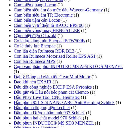
Cảm biến quang Locon
(1)
Cảm biến siêu âm đo mức dầu Waycon-Germany
(1)
Cảm biến siêu âm TR Electronic
(1)
Cảm biến tiệm cận Locon
(1)
Cảm biến vị trí điện tử RACO EPS 06
(1)
Cảm biến vòng quay HENGSTLER
(1)
Cặp nhiệt điện Okazaki
(1)
Cờ lê lực dùng pin Enerpac BTW500B
(1)
Cờ lê thủy lực Enerpac
(1)
Con lăn điện Rulmeca RDR BL3
(1)
Con lăn Rulmeca Motorized Roller EPS AS1
(1)
Con lăn Rulmeca MPS
(1)
Cụm van phân phối INDUTEC MS AP4 KD OS MENZEL
(1)
Đại lý Động cơ giảm tốc Gear Mini Motor
(1)
Dao khí nén EXAIR
(1)
Đầu đốt công nghiệp EXDF ESA Pyronics
(1)
Đầu giữ và Đầu nối béc phun cát Clemco
(1)
Đầu Phay Live Tool CNC Heimatec
(1)
Đầu phun 951 S24 NANO ABC Anti Bearding Schlick
(1)
Đầu phun công nghiệp Lechler
(1)
Đầu phun Dược phẩm unit 937 Schlick
(1)
Đầu phun hai chất model 970 Schlick
(1)
Đầu phun INDUTEC® MS SD3 MENZEL
(1)