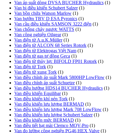
Van áp suất dòng DVSA BUCHER Hydraulics
(1)
Van bi điều khiển Schubert Salzer
(1)
Van bồn chứa Watson Marlow
(1)
Van bướm TBV D ESA Pyronics
(1)
Van cầu điều khiển SAMSON 3222 điện
(1)
Van chống chảy ngược WATTS
(1)
Van công nghiệp Oilgear
(1)
Van điện từ A.u.K.Müller
(1)
Van điện từ ALCON 68 Series Rotork
(1)
Van điện từ Elektrogas Việt Nam
(1)
Van điện từ gas tự động Geca
(1)
Van điện từ thủy lực BIFOLD FP01 Rotork
(1)
Van điện từ Tork
(1)
Van điện từ xung Tork
(1)
Van điều chỉnh áp suất Mark 5800HP LowFlow
(1)
Van điều chỉnh áp suất Schuetze
(1)
Van điều hướng HDS14 BUCHER Hydraulics
(1)
Van điều khiển Equilibar
(1)
Van điều khiển khí nén Tork
(1)
Van điều khiển lưu lượng BERMAD
(1)
Van điều khiển lưu lượng Mark 708 LowFlow
(1)
Van điều khiển lưu lượng Schubert Salzer
(1)
Van điều khiển mức BERMAD
(1)
Van điều tiết hạt mài Clemco MQV-Pro
(1)
Van đo lường công nghiệp PG46 HEX Valve
(1)