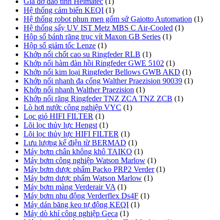
Giá đỡ dao tĩnh Heimatec
(1)
Hệ thống cảm biến KEQI
(1)
Hệ thống robot phun men gốm sứ Gaiotto Automation
(1)
Hệ thống sấy UV IST Metz MBS C Air-Cooled
(1)
Hộp số bánh răng trục vít Maxon GB Series
(1)
Hộp số giảm tốc Lenze
(1)
Khớp nối chốt cao su Ringfeder RLB
(1)
Khớp nối hàm đàn hồi Ringfeder GWE 5102
(1)
Khớp nối kim loại Ringfeder Bellows GWB AKD
(1)
Khớp nối nhanh đa cổng Walther Praezision 90039
(1)
Khớp nối nhanh Walther Praezision
(1)
Khớp nối răng Ringfeder TNZ ZCA TNZ ZCB
(1)
Lò hơi nước công nghiệp VYC
(1)
Lọc gió HIFI FILTER
(1)
Lõi lọc thủy lực Hengst
(1)
Lõi lọc thủy lực HIFI FILTER
(1)
Lưu lượng kế điện từ BERMAD
(1)
Máy bơm chân không khô TAIKO
(1)
Máy bơm công nghiệp Watson Marlow
(1)
Máy bơm dược phẩm Packo PRP2 Verder
(1)
Máy bơm dược phẩm Watson Marlow
(1)
Máy bơm màng Verderair VA
(1)
Máy bơm nhu động Verderflex Ds4F
(1)
Máy dán băng keo tự động KEQI
(1)
Máy dò khí công nghiệp Geca
(1)