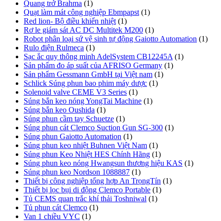
Quang trở Brahma
(1)
Quạt làm mát công nghiệp Ebmpapst
(1)
Red lion- Bộ điều khiển nhiệt
(1)
Rơ le giám sát AC DC Multitek M200
(1)
Robot phân loại sứ vệ sinh tự động Gaiotto Automation
(1)
Rulo điện Rulmeca
(1)
Sạc ắc quy thông minh AdelSystem CB12245A
(1)
Sản phẩm đo áp suất của AFRISO Germany
(1)
Sản phẩm Gessmann GmbH tại Việt nam
(1)
Schlick Súng phun bao phim máy dược
(1)
Solenoid valve CEME V3 Series
(1)
Súng bắn keo nóng YongTai Machine
(1)
Súng bắn keo Oushida
(1)
Súng phun cầm tay Schuetze
(1)
Súng phun cát Clemco Suction Gun SG-300
(1)
Súng phun Gaiotto Automation
(1)
Súng phun keo nhiệt Buhnen Việt Nam
(1)
Súng phun Keo Nhiệt HES Chính Hãng
(1)
Súng phun keo nóng Hwangsun thương hiệu KAS
(1)
Súng phun keo Nordson 1088887
(1)
Thiết bị công nghiệp tổng hợp An TrọngTín
(1)
Thiết bị lọc bụi di động Clemco Portable
(1)
Tủ CEMS quan trắc khí thải Toshniwal
(1)
Tủ phun cát Clemco
(1)
Van 1 chiều VYC
(1)