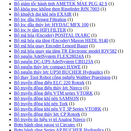
Bộ giảm tốc hành tinh AMETEK MAE PLG 42 S
(1)
Bộ khóa trục không then Ringfeder RfN 7003
(1)
Bộ khuếch đại khí nén EXAIR
(1)
Bộ lọc dầu Hengst Filtration
(1)
Bộ lọc dầu thủy lực HYDAC MFX 100
(1)
Bộ lọc ly tâm HIFI FILTER
(1)
Bộ mã hóa (Encoder) POSITAL IXARC
(1)
Bộ mã hóa gia tăng (Encoder) Maxon HEDL 9140
(1)
Bộ mã hóa quay Encoder Lenord Bauer
(1)
Bộ mã hóa quay gia tăng TR Electronic model IOV582
(1)
Bộ nguồn AdelSystem FLEX28024A
(1)
Bộ nguồn DC-UPS AdelSystem CBI123A
(1)
Bộ nguồn thủy lực compact HAWE
(1)
Bộ nguồn thủy lực UP50 BUCHER Hydraulics
(1)
Bộ thay Tool Robot công nghiệp Walther Praezision
(1)
Bộ truyền động điện ELC 220 Rotork
(1)
Bộ truyền động điện thủy lực Nireco
(1)
Bộ truyền động điện VTM series VTORK
(1)
Bộ truyền động khí nén SAMSON
(1)
Bộ truyền động khí nén Tork
(1)
Bộ truyền động khí nén VT 3P Series VTORK
(1)
Bộ truyền động thủy lực CP Rotork
(1)
Bộ truyền tín hiệu vị trí Analog Nireco
(1)
Bơm bánh răng ngoại vi Circutec
(1)
Bơm bánh răng Series AP BUCHER Hydraulics
(1)