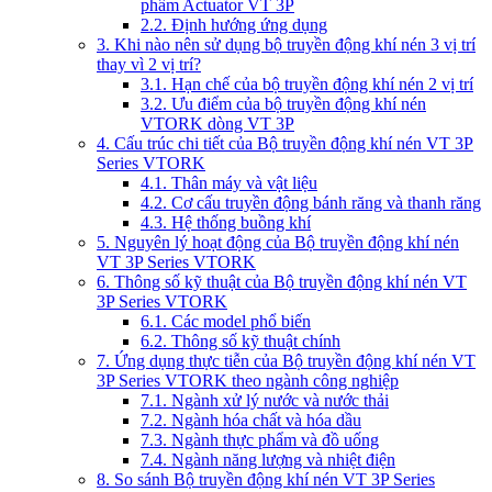
phẩm Actuator VT 3P
2.2. Định hướng ứng dụng
3. Khi nào nên sử dụng bộ truyền động khí nén 3 vị trí
thay vì 2 vị trí?
3.1. Hạn chế của bộ truyền động khí nén 2 vị trí
3.2. Ưu điểm của bộ truyền động khí nén
VTORK dòng VT 3P
4. Cấu trúc chi tiết của Bộ truyền động khí nén VT 3P
Series VTORK
4.1. Thân máy và vật liệu
4.2. Cơ cấu truyền động bánh răng và thanh răng
4.3. Hệ thống buồng khí
5. Nguyên lý hoạt động của Bộ truyền động khí nén
VT 3P Series VTORK
6. Thông số kỹ thuật của Bộ truyền động khí nén VT
3P Series VTORK
6.1. Các model phổ biến
6.2. Thông số kỹ thuật chính
7. Ứng dụng thực tiễn của Bộ truyền động khí nén VT
3P Series VTORK theo ngành công nghiệp
7.1. Ngành xử lý nước và nước thải
7.2. Ngành hóa chất và hóa dầu
7.3. Ngành thực phẩm và đồ uống
7.4. Ngành năng lượng và nhiệt điện
8. So sánh Bộ truyền động khí nén VT 3P Series