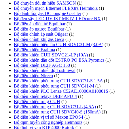
Bộ chuyển đổi tín hiệu SAMSON
(1)
Bộ chuyển mạch Ethernet FLEXtra Helmholz
(1)
Bộ đánh lửa gas DC longpie Gasliter
(1)
Bộ đèn sấy LED UV IST METZ LEDcure NX
(1)
Bộ điều áp điện tử Equilibar
(1)
Bộ điều áp ngược Equilibar
(1)
Bộ điều chỉnh áp suất Oilgear
(1)
Bộ điều chỉnh khí gas Geca
(1)
Bộ điều khiển biến tần CUH SDVC31-M (3.0A)
(1)
Bộ điều khiển Brahma
(1)
Bộ điều khiển CUH SDVC21-LP (10A)
(1)
Bộ điều khiển đầu đốt ESTRO PO ESA Pyronics
(1)
Bộ điều khiển DEIF AGC 150
(1)
Bộ điều khiển nhiệt độ Toshniwal
(1)
Bộ điều khiển Nireco
(1)
Bộ điều khiển phễu rung CUH SDVC31-S 1.5A
(1)
Bộ điều khiển phễu rung CUH SDVC41-M
(1)
Bộ điều khiển PLC Lenze C52AE10000A010001S
(1)
Bộ điều khiển relays DEIF APU-4
(1)
Bộ điều khiển rung CUH
(1)
Bộ điều khiển rung CUH SDVC31-L (4.5A)
(1)
Bộ điều khiển rung CUH SDVC40-S (150mA)
(1)
Bộ điều khiển vị trí số Maxon EPOS4
(1)
Bộ định tuyến công nghiệp Helmholz
(1)
Bộ định vị van RTP 4000 Rotork
(1)