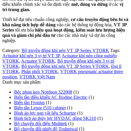
điều khiển chính xác và ổn định việc
mở, đóng và dừng
ở các
vị
trí trung gian.
Thiết kế đạt tiêu chuẩn công nghiệp,
cơ cấu truyền động bền bỉ và
khả năng tích hợp dễ dàng
vào các hệ thống tự động hóa,
VT 3P
Series
tối ưu hóa
hiệu quả hoạt động, kiểm soát lưu lượng hiệu
quả và giảm chi phí đầu tư
cho các nhà máy và dự án công
nghiệp.
Category:
Bộ truyền động khí nén VT 3P Series VTORK
Tags:
Actuator khí nén 3 vị trí VT 3P
,
Actuator khí nén công nghiệp
VTORK
,
Actuator VTORK
,
Bộ truyền động khí nén 3 vị trí
VTORK
,
Bộ truyền động khí nén VT 3P Series VTORK
,
Đại lí
VTORK
,
Phân phối VTORK
,
VTORK pneumatic actuator three
position
,
VTORK Việt Nam
Danh mục sản phẩm
Béc phun keo Nordson 322008
(1)
Biến tần điều khiển AC Bodine Electric
(1)
Biến tần Fronius
(1)
Biến tần Lenze i510 cabinet
(1)
Bình áp lực nạp vật liệu Schuetze
(1)
Bình tích áp thủy lực HYDAC dòng SK210
(1)
Bộ chuyển đổi điện Multitek
(1)
Bộ chuyển đổi nhiệt độ Toshniwal
(1)