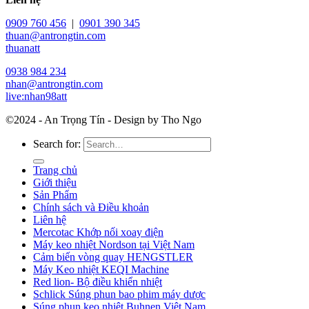
0909 760 456
|
0901 390 345
thuan@antrongtin.com
thuanatt
0938 984 234
nhan@antrongtin.com
live:nhan98att
©2024 - An Trọng Tín - Design by Tho Ngo
Search for:
Trang chủ
Giới thiệu
Sản Phẩm
Chính sách và Điều khoản
Liên hệ
Mercotac Khớp nối xoay điện
Máy keo nhiệt Nordson tại Việt Nam
Cảm biến vòng quay HENGSTLER
Máy Keo nhiệt KEQI Machine
Red lion- Bộ điều khiển nhiệt
Schlick Súng phun bao phim máy dược
Súng phun keo nhiệt Buhnen Việt Nam