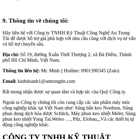
9. Thông tin về chúng tôi:
Hãy liên hệ với Công ty TNHH Kỹ Thuật Công Nghệ An Trọng
Tín để được hỗ trợ giá phù hợp với nhu cầu cùng với dịch vụ tư vấn
và hỗ trợ chuyên sâu.
Địa chỉ:
Số 19, đường Xuân Thới Thượng 2, xã Bà Điểm, Thành
phố Hồ Chí Minh, Việt Nam.
Thông tin liên hệ:
Mr. Minh || Hotline: 0901390345 (Zalo)
Email:
kinhdoanh1@antrongtin.com
Rất mong nhận được sự quan tâm và hợp tác của Quý Công ty.
Ngoài ra Công ty chúng tôi còn cung cấp các sản phẩm máy móc
công nghiệp khác tại Việt Nam như: Súng bắn keo Nordson, Súng
phun dung dịch hóa dược Schlick, Máy phun keo nhiệt Meler, Súng
phun keo nhiệt Yong Tai,Weleo …, Pilz, Elobau,,,Và các thiết bị tự
động công nghiệp khác.
CÔNG TY TNHH KỸ THUẬT