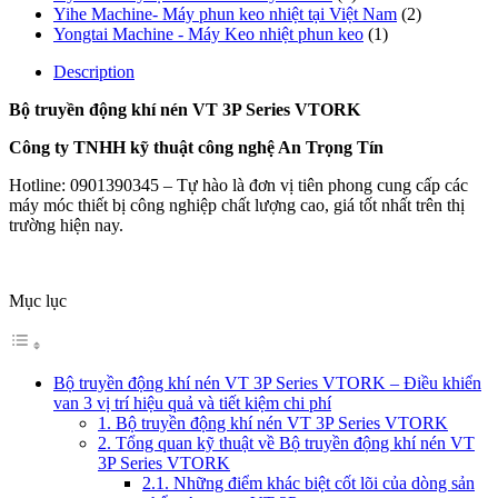
Yihe Machine- Máy phun keo nhiệt tại Việt Nam
(2)
Yongtai Machine - Máy Keo nhiệt phun keo
(1)
Description
Bộ truyền động khí nén VT 3P Series VTORK
Công ty TNHH kỹ thuật công nghệ An Trọng Tín
Hotline: 0901390345 – Tự hào là đơn vị tiên phong cung cấp các
máy móc thiết bị công nghiệp chất lượng cao, giá tốt nhất trên thị
trường hiện nay.
Mục lục
Bộ truyền động khí nén VT 3P Series VTORK – Điều khiển
van 3 vị trí hiệu quả và tiết kiệm chi phí
1. Bộ truyền động khí nén VT 3P Series VTORK
2. Tổng quan kỹ thuật về Bộ truyền động khí nén VT
3P Series VTORK
2.1. Những điểm khác biệt cốt lõi của dòng sản