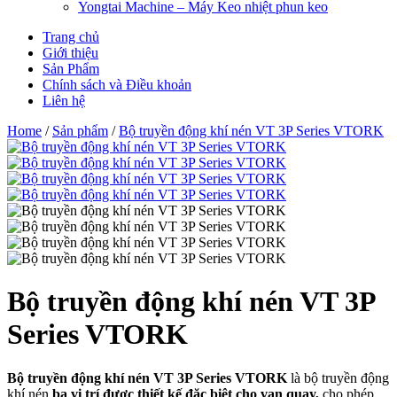
Yongtai Machine – Máy Keo nhiệt phun keo
Trang chủ
Giới thiệu
Sản Phẩm
Chính sách và Điều khoản
Liên hệ
Home
/
Sản phẩm
/
Bộ truyền động khí nén VT 3P Series VTORK
Bộ truyền động khí nén VT 3P
Series VTORK
Bộ truyền động khí nén VT 3P Series VTORK
là bộ truyền động
khí nén
ba vị trí được thiết kế đặc biệt cho van quay,
cho phép