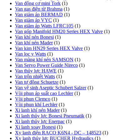
Van động cơ mini Tork
(1)
Van gas điện từ Brahma
(1)
Van giảm áp BERMAD
(1)
Van giảm áp VYC
(1)
Van giảm áp Watts LFRC105
(1)
Van góp Manifold HM20 Series HEX Valve
(1)
Van khí nén Bonesi
(1)
Van khí nén Mader
(1)
Van kim HN29 Series HEX Valve
(1)
Van lọc y Watts
(1)
Van màng khí nén SAMSON
(1)
Van Servo Power Guide Nireco
(1)
Van thủy lực HAWE
(1)
Van trộn nhiệt Watts
(1)
Van tự động Schuetze
(1)
Van vệ sinh Aseptic Schubert Salzer
(1)
Vòi phun áp suất cao Lechler
(1)
Vòi phun Clemco
(1)
Vòi phun khí Lechler
(1)
Xi lanh khí nén Mader
(1)
Xi lanh thủy lực Bonesi Pneumatik
(1)
Xi lanh thủy lực Enerpac
(1)
Xi lanh xoay Bonesi
(1)
Xy lanh điện RACO K6N4 - DC – 148523
(1)
Xy lanh thủy lực BUCHER Hydraulics
(1)