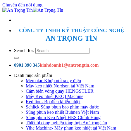
Chuyển đến nội dung
CÔNG TY TNHH KỸ THUẬT CÔNG NGHỆ
AN TRỌNG TÍN
Search for:
0901 390 345
kinhdoanh1@antrongtin.com
Danh mục sản phẩm
Mercotac Khớp nối xoay điện
Máy keo nhiệt Nordson tại Việt Nam
Cảm biến vòng quay HENGSTLER
Máy Keo nhiệt KEQI Machine
Red lion- Bộ điều khiển nhiệt
Schlick Súng phun bao phim máy dược
Súng phun keo nhiệt Buhnen Việt Nam
Súng phun Keo Nhiệt HES Chính Hãng
Thiết bị công nghiệp tổng hợp An TrọngTín
Yihe Machine- Máy phun keo nhiệt tại Việt Nam