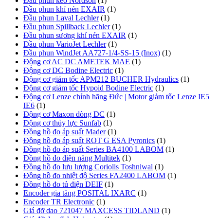
Đầu phun keo Nordson
(1)
Đầu phun khí nén EXAIR
(1)
Đầu phun Laval Lechler
(1)
Đầu phun Spillback Lechler
(1)
Đầu phun sương khí nén EXAIR
(1)
Đầu phun VarioJet Lechler
(1)
Đầu phun WindJet AA727-1/4-SS-15 (Inox)
(1)
Động cơ AC DC AMETEK MAE
(1)
Động cơ DC Bodine Electric
(1)
Động cơ giảm tốc APM212 BUCHER Hydraulics
(1)
Động cơ giảm tốc Hypoid Bodine Electric
(1)
Động cơ Lenze chính hãng Đức | Motor giảm tốc Lenze IE5
IE6
(1)
Động cơ Maxon dòng DC
(1)
Động cơ thủy lực Sunfab
(1)
Đồng hồ đo áp suất Mader
(1)
Đồng hồ đo áp suất ROT G ESA Pyronics
(1)
Đồng hồ đo áp suất Series BA4100 LABOM
(1)
Đồng hồ đo điện năng Multitek
(1)
Đồng hồ đo lưu lượng Coriolis Toshniwal
(1)
Đồng hồ đo nhiệt độ Series FA2400 LABOM
(1)
Đồng hồ đo tủ điện DEIF
(1)
Encoder gia tăng POSITAL IXARC
(1)
Encoder TR Electronic
(1)
Giá đỡ dao 721047 MAXCESS TIDLAND
(1)