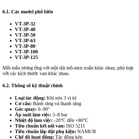
6.1. Các model phổ biến
VT-3P-32
VT-3P-40
VT-3P-50
VT-3P-63
VT-3P-80
VT-3P-100
VT-3P-125
Mỗi mẫu tương ứng với một dải mô-men xoắn khác nhau, phù hợp
với các kích thước van khác nhau.
6.2. Thông số kỹ thuật chính
Loại tác động:
Khí nén 3 vị trí
Cơ cấu:
Bánh răng và thanh răng
Góc quay:
0–90°
Áp suất làm việc:
3–8 bar
Nhiệt độ làm việc:
-20°C đến +80°C
Tiêu chuẩn kết nối van:
ISO 5211
Tiêu chuẩn lắp đặt phụ kiện:
NAMUR
Chế độ hoạt động:
Tác động kép