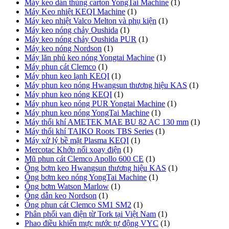
Máy keo dán thùng carton YongTai Machine
(1)
Máy Keo nhiệt KEQI Machine
(1)
Máy keo nhiệt Valco Melton và phụ kiện
(1)
Máy keo nóng chảy Oushida
(1)
Máy keo nóng chảy Oushida PUR
(1)
Máy keo nóng Nordson
(1)
Máy lăn phủ keo nóng Yongtai Machine
(1)
Máy phun cát Clemco
(1)
Máy phun keo lạnh KEQI
(1)
Máy phun keo nóng Hwangsun thương hiệu KAS
(1)
Máy phun keo nóng KEQI
(1)
Máy phun keo nóng PUR Yongtai Machine
(1)
Máy phun keo nóng YongTai Machine
(1)
Máy thổi khí AMETEK MAE BU 82 AC 130 mm
(1)
Máy thổi khí TAIKO Roots TBS Series
(1)
Máy xử lý bề mặt Plasma KEQI
(1)
Mercotac Khớp nối xoay điện
(1)
Mũ phun cát Clemco Apollo 600 CE
(1)
Ống bơm keo Hwangsun thương hiệu KAS
(1)
Ống bơm keo nóng YongTai Machine
(1)
Ống bơm Watson Marlow
(1)
Ống dẫn keo Nordson
(1)
Ống phun cát Clemco SM1 SM2
(1)
Phân phối van điện từ Tork tại Việt Nam
(1)
Phao điều khiển mực nước tự động VYC
(1)