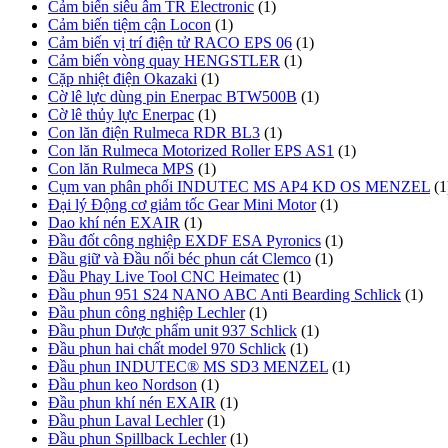
Cảm biến siêu âm TR Electronic
(1)
Cảm biến tiệm cận Locon
(1)
Cảm biến vị trí điện tử RACO EPS 06
(1)
Cảm biến vòng quay HENGSTLER
(1)
Cặp nhiệt điện Okazaki
(1)
Cờ lê lực dùng pin Enerpac BTW500B
(1)
Cờ lê thủy lực Enerpac
(1)
Con lăn điện Rulmeca RDR BL3
(1)
Con lăn Rulmeca Motorized Roller EPS AS1
(1)
Con lăn Rulmeca MPS
(1)
Cụm van phân phối INDUTEC MS AP4 KD OS MENZEL
(1
Đại lý Động cơ giảm tốc Gear Mini Motor
(1)
Dao khí nén EXAIR
(1)
Đầu đốt công nghiệp EXDF ESA Pyronics
(1)
Đầu giữ và Đầu nối béc phun cát Clemco
(1)
Đầu Phay Live Tool CNC Heimatec
(1)
Đầu phun 951 S24 NANO ABC Anti Bearding Schlick
(1)
Đầu phun công nghiệp Lechler
(1)
Đầu phun Dược phẩm unit 937 Schlick
(1)
Đầu phun hai chất model 970 Schlick
(1)
Đầu phun INDUTEC® MS SD3 MENZEL
(1)
Đầu phun keo Nordson
(1)
Đầu phun khí nén EXAIR
(1)
Đầu phun Laval Lechler
(1)
Đầu phun Spillback Lechler
(1)