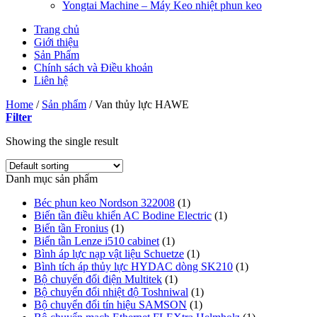
Yongtai Machine – Máy Keo nhiệt phun keo
Trang chủ
Giới thiệu
Sản Phẩm
Chính sách và Điều khoản
Liên hệ
Home
/
Sản phẩm
/
Van thủy lực HAWE
Filter
Showing the single result
Danh mục sản phẩm
Béc phun keo Nordson 322008
(1)
Biến tần điều khiển AC Bodine Electric
(1)
Biến tần Fronius
(1)
Biến tần Lenze i510 cabinet
(1)
Bình áp lực nạp vật liệu Schuetze
(1)
Bình tích áp thủy lực HYDAC dòng SK210
(1)
Bộ chuyển đổi điện Multitek
(1)
Bộ chuyển đổi nhiệt độ Toshniwal
(1)
Bộ chuyển đổi tín hiệu SAMSON
(1)