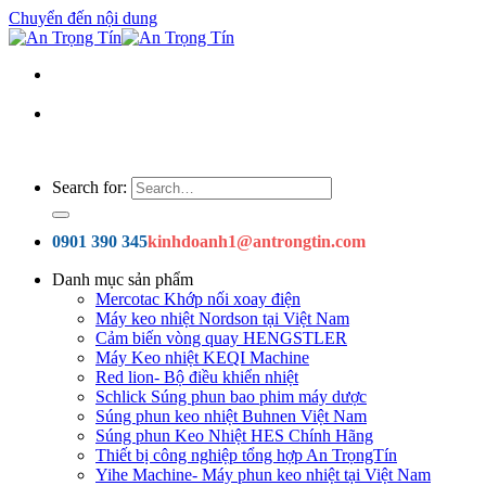
Chuyển đến nội dung
Search for:
0901 390 345
kinhdoanh1@antrongtin.com
Danh mục sản phẩm
Mercotac Khớp nối xoay điện
Máy keo nhiệt Nordson tại Việt Nam
Cảm biến vòng quay HENGSTLER
Máy Keo nhiệt KEQI Machine
Red lion- Bộ điều khiển nhiệt
Schlick Súng phun bao phim máy dược
Súng phun keo nhiệt Buhnen Việt Nam
Súng phun Keo Nhiệt HES Chính Hãng
Thiết bị công nghiệp tổng hợp An TrọngTín
Yihe Machine- Máy phun keo nhiệt tại Việt Nam