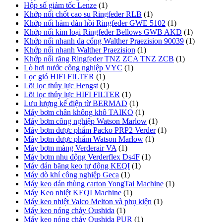
Hộp số giảm tốc Lenze
(1)
Khớp nối chốt cao su Ringfeder RLB
(1)
Khớp nối hàm đàn hồi Ringfeder GWE 5102
(1)
Khớp nối kim loại Ringfeder Bellows GWB AKD
(1)
Khớp nối nhanh đa cổng Walther Praezision 90039
(1)
Khớp nối nhanh Walther Praezision
(1)
Khớp nối răng Ringfeder TNZ ZCA TNZ ZCB
(1)
Lò hơi nước công nghiệp VYC
(1)
Lọc gió HIFI FILTER
(1)
Lõi lọc thủy lực Hengst
(1)
Lõi lọc thủy lực HIFI FILTER
(1)
Lưu lượng kế điện từ BERMAD
(1)
Máy bơm chân không khô TAIKO
(1)
Máy bơm công nghiệp Watson Marlow
(1)
Máy bơm dược phẩm Packo PRP2 Verder
(1)
Máy bơm dược phẩm Watson Marlow
(1)
Máy bơm màng Verderair VA
(1)
Máy bơm nhu động Verderflex Ds4F
(1)
Máy dán băng keo tự động KEQI
(1)
Máy dò khí công nghiệp Geca
(1)
Máy keo dán thùng carton YongTai Machine
(1)
Máy Keo nhiệt KEQI Machine
(1)
Máy keo nhiệt Valco Melton và phụ kiện
(1)
Máy keo nóng chảy Oushida
(1)
Máy keo nóng chảy Oushida PUR
(1)