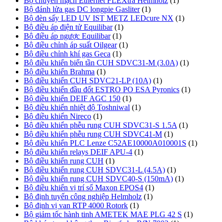
Bộ chuyển mạch Ethernet FLEXtra Helmholz
(1)
Bộ đánh lửa gas DC longpie Gasliter
(1)
Bộ đèn sấy LED UV IST METZ LEDcure NX
(1)
Bộ điều áp điện tử Equilibar
(1)
Bộ điều áp ngược Equilibar
(1)
Bộ điều chỉnh áp suất Oilgear
(1)
Bộ điều chỉnh khí gas Geca
(1)
Bộ điều khiển biến tần CUH SDVC31-M (3.0A)
(1)
Bộ điều khiển Brahma
(1)
Bộ điều khiển CUH SDVC21-LP (10A)
(1)
Bộ điều khiển đầu đốt ESTRO PO ESA Pyronics
(1)
Bộ điều khiển DEIF AGC 150
(1)
Bộ điều khiển nhiệt độ Toshniwal
(1)
Bộ điều khiển Nireco
(1)
Bộ điều khiển phễu rung CUH SDVC31-S 1.5A
(1)
Bộ điều khiển phễu rung CUH SDVC41-M
(1)
Bộ điều khiển PLC Lenze C52AE10000A010001S
(1)
Bộ điều khiển relays DEIF APU-4
(1)
Bộ điều khiển rung CUH
(1)
Bộ điều khiển rung CUH SDVC31-L (4.5A)
(1)
Bộ điều khiển rung CUH SDVC40-S (150mA)
(1)
Bộ điều khiển vị trí số Maxon EPOS4
(1)
Bộ định tuyến công nghiệp Helmholz
(1)
Bộ định vị van RTP 4000 Rotork
(1)
Bộ giảm tốc hành tinh AMETEK MAE PLG 42 S
(1)