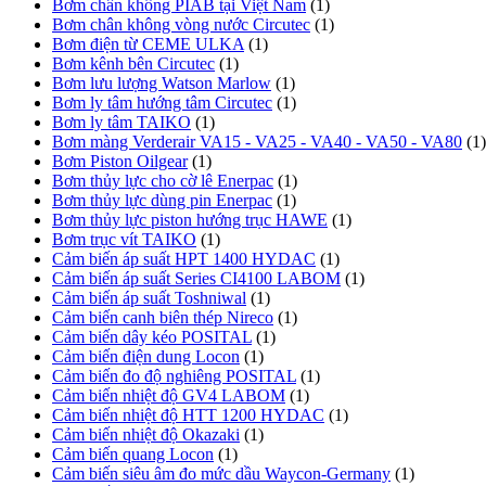
Bơm chân không PIAB tại Việt Nam
(1)
Bơm chân không vòng nước Circutec
(1)
Bơm điện từ CEME ULKA
(1)
Bơm kênh bên Circutec
(1)
Bơm lưu lượng Watson Marlow
(1)
Bơm ly tâm hướng tâm Circutec
(1)
Bơm ly tâm TAIKO
(1)
Bơm màng Verderair VA15 - VA25 - VA40 - VA50 - VA80
(1)
Bơm Piston Oilgear
(1)
Bơm thủy lực cho cờ lê Enerpac
(1)
Bơm thủy lực dùng pin Enerpac
(1)
Bơm thủy lực piston hướng trục HAWE
(1)
Bơm trục vít TAIKO
(1)
Cảm biến áp suất HPT 1400 HYDAC
(1)
Cảm biến áp suất Series CI4100 LABOM
(1)
Cảm biến áp suất Toshniwal
(1)
Cảm biến canh biên thép Nireco
(1)
Cảm biến dây kéo POSITAL
(1)
Cảm biến điện dung Locon
(1)
Cảm biến đo độ nghiêng POSITAL
(1)
Cảm biến nhiệt độ GV4 LABOM
(1)
Cảm biến nhiệt độ HTT 1200 HYDAC
(1)
Cảm biến nhiệt độ Okazaki
(1)
Cảm biến quang Locon
(1)
Cảm biến siêu âm đo mức dầu Waycon-Germany
(1)