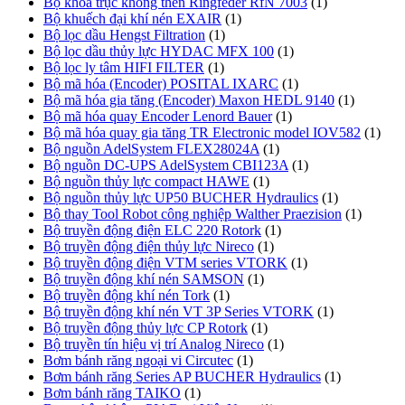
Bộ khóa trục không then Ringfeder RfN 7003
(1)
Bộ khuếch đại khí nén EXAIR
(1)
Bộ lọc dầu Hengst Filtration
(1)
Bộ lọc dầu thủy lực HYDAC MFX 100
(1)
Bộ lọc ly tâm HIFI FILTER
(1)
Bộ mã hóa (Encoder) POSITAL IXARC
(1)
Bộ mã hóa gia tăng (Encoder) Maxon HEDL 9140
(1)
Bộ mã hóa quay Encoder Lenord Bauer
(1)
Bộ mã hóa quay gia tăng TR Electronic model IOV582
(1)
Bộ nguồn AdelSystem FLEX28024A
(1)
Bộ nguồn DC-UPS AdelSystem CBI123A
(1)
Bộ nguồn thủy lực compact HAWE
(1)
Bộ nguồn thủy lực UP50 BUCHER Hydraulics
(1)
Bộ thay Tool Robot công nghiệp Walther Praezision
(1)
Bộ truyền động điện ELC 220 Rotork
(1)
Bộ truyền động điện thủy lực Nireco
(1)
Bộ truyền động điện VTM series VTORK
(1)
Bộ truyền động khí nén SAMSON
(1)
Bộ truyền động khí nén Tork
(1)
Bộ truyền động khí nén VT 3P Series VTORK
(1)
Bộ truyền động thủy lực CP Rotork
(1)
Bộ truyền tín hiệu vị trí Analog Nireco
(1)
Bơm bánh răng ngoại vi Circutec
(1)
Bơm bánh răng Series AP BUCHER Hydraulics
(1)
Bơm bánh răng TAIKO
(1)