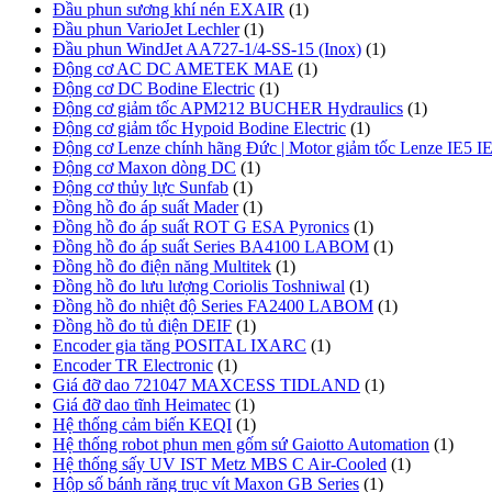
Đầu phun sương khí nén EXAIR
(1)
Đầu phun VarioJet Lechler
(1)
Đầu phun WindJet AA727-1/4-SS-15 (Inox)
(1)
Động cơ AC DC AMETEK MAE
(1)
Động cơ DC Bodine Electric
(1)
Động cơ giảm tốc APM212 BUCHER Hydraulics
(1)
Động cơ giảm tốc Hypoid Bodine Electric
(1)
Động cơ Lenze chính hãng Đức | Motor giảm tốc Lenze IE5 I
Động cơ Maxon dòng DC
(1)
Động cơ thủy lực Sunfab
(1)
Đồng hồ đo áp suất Mader
(1)
Đồng hồ đo áp suất ROT G ESA Pyronics
(1)
Đồng hồ đo áp suất Series BA4100 LABOM
(1)
Đồng hồ đo điện năng Multitek
(1)
Đồng hồ đo lưu lượng Coriolis Toshniwal
(1)
Đồng hồ đo nhiệt độ Series FA2400 LABOM
(1)
Đồng hồ đo tủ điện DEIF
(1)
Encoder gia tăng POSITAL IXARC
(1)
Encoder TR Electronic
(1)
Giá đỡ dao 721047 MAXCESS TIDLAND
(1)
Giá đỡ dao tĩnh Heimatec
(1)
Hệ thống cảm biến KEQI
(1)
Hệ thống robot phun men gốm sứ Gaiotto Automation
(1)
Hệ thống sấy UV IST Metz MBS C Air-Cooled
(1)
Hộp số bánh răng trục vít Maxon GB Series
(1)