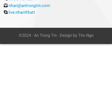
nhan@antrongtin.com
live:nhan98att
©2024 - An Trọng Tín - Design by Tho Ngo