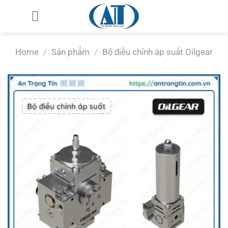
Chuyển
đến
nội
dung
Home
/
Sản phẩm
/
Bộ điều chỉnh áp suất Oilgear