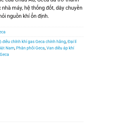
 nhà máy, hệ thống đốt, dây chuyền
hỏi nguồn khí ổn định.
eca
ộ điều chỉnh khí gas Geca chính hãng
,
Đại lí
iệt Nam
,
Phân phối Geca
,
Van điều áp khí
 Geca