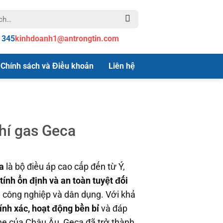
 345
kinhdoanh1@antrongtin.com
Chính sách và Điều khoản
Liên hệ
hí gas Geca
a
là bộ điều áp cao cấp đến từ Ý,
ính ổn định và an toàn tuyệt đối
 công nghiệp và dân dụng. Với khả
ính xác, hoạt động bền bỉ
và đáp
he của Châu Âu, Geca đã trở thành