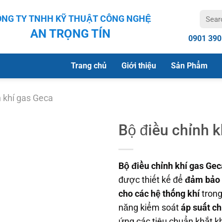
Search
NG TY TNHH KỸ THUẬT CÔNG NGHỆ
for:
AN TRỌNG TÍN
0901 390
Trang chủ
Giới thiệu
Sản Phẩm
h khí gas Geca
Bộ điều chỉnh k
Bộ điều chỉnh khí gas Gec
được thiết kế để
đảm bảo t
cho các hệ thống khí
trong
năng kiểm soát
áp suất ch
ứng các tiêu chuẩn khắt k