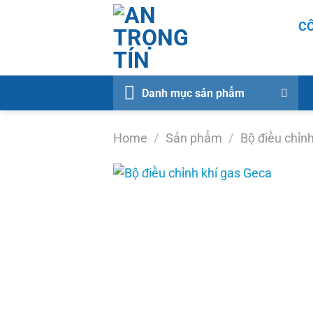
Chuyển
CÔ
đến
nội
dung
Danh mục sản phẩm
Home
/
Sản phẩm
/
Bộ điều chỉn