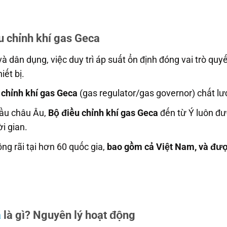
u chỉnh khí gas Geca
 dân dụng, việc duy trì áp suất ổn định đóng vai trò quy
iết bị.
 chỉnh khí gas Geca
(gas regulator/gas governor) chất lư
đầu châu Âu,
Bộ điều chỉnh khí gas Geca
đến từ Ý luôn đư
ời gian.
 rãi tại hơn 60 quốc gia,
bao gồm cả Việt Nam, và được
a
là gì? Nguyên lý hoạt động