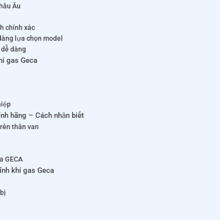
Châu Âu
nh chính xác
 dàng lựa chọn model
ì dễ dàng
hí gas Geca
hiệp
ính hãng – Cách nhận biết
rên thân van
của GECA
hỉnh khí gas Geca
 bị