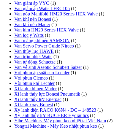
Van giảm áp VYC
(1)
Van giảm áp Watts LFRC105
(1)
Van góp Manifold HM20 Series HEX Valve
(1)
Van khí nén Bonesi
(1)
Van khí nén Mader
(1)
Van kim HN29 Series HEX Valve
(1)
Van lọc y Watts
(1)
Van màng khí nén SAMSON
(1)
Van Servo Power Guide Nireco
(1)
Van thủy lực HAWE
(1)
Van trộn nhiệt Watts
(1)
Van tự động Schuetze
(1)
Van vệ sinh Aseptic Schubert Salzer
(1)
Vòi phun áp suất cao Lechler
(1)
Vòi phun Clemco
(1)
Vòi phun khí Lechler
(1)
Xi lanh khí nén Mader
(1)
Xi lanh thủy lực Bonesi Pneumatik
(1)
Xi lanh thủy lực Enerpac
(1)
Xi lanh xoay Bonesi
(1)
Xy lanh điện RACO K6N4 - DC – 148523
(1)
Xy lanh thủy lực BUCHER Hydraulics
(1)
Yihe Machine- Máy phun keo nhiệt tại Việt Nam
(2)
Yongtai Machine - Máy Keo nhiệt phun keo
(1)