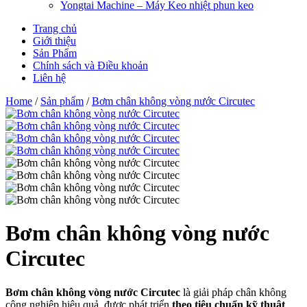
Yongtai Machine – Máy Keo nhiệt phun keo
Trang chủ
Giới thiệu
Sản Phẩm
Chính sách và Điều khoản
Liên hệ
Home
/
Sản phẩm
/
Bơm chân không vòng nước Circutec
Bơm chân không vòng nước
Circutec
Bơm chân không vòng nước Circutec
là giải pháp chân không
công nghiệp hiệu quả, được phát triển
theo tiêu chuẩn kỹ thuật