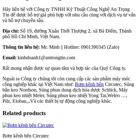
Hãy liên hệ với Công ty TNHH Kỹ Thuật Công Nghệ An Trọng
Tín để được hỗ trợ giá phù hợp với nhu cầu cùng với dịch vụ tư vấn
và hỗ trợ chuyên sâu.
Địa chỉ:
Số 19, đường Xuân Thới Thượng 2, xã Bà Điểm, Thành
phố Hồ Chí Minh, Việt Nam.
Thông tin liên hệ:
Mr. Minh || Hotline: 0901390345 (Zalo)
Email:
kinhdoanh1@antrongtin.com
Rất mong nhận được sự quan tâm và hợp tác của Quý Công ty.
Ngoài ra Công ty chúng tôi còn cung cấp các sản phẩm máy móc
công nghiệp khác tại Việt Nam như:
Bơm kênh bên
Circutec, Súng
bắn keo Nordson, Súng phun dung dịch hóa dược Schlick, Máy
phun keo nhiệt Meler, Súng phun keo nhiệt Yong Tai,Weleo …,
Pilz, Elobau,,,Và các thiết bị tự động công nghiệp khác.
Related products
Bơm kênh bên Circutec