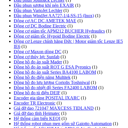
Đầu phun Spillback Lechler
(1)
Đầu phun sương khí nén EXAIR
(1)
Đầu phun VarioJet Lechler
(1)
Đầu phun WindJet AA727-1/4-SS-15 (Inox)
(1)
Động cơ AC DC AMETEK MAE
(1)
Động cơ DC Bodine Electric
(1)
Động cơ giảm tốc APM212 BUCHER Hydraulics
(1)
Động cơ giảm tốc Hypoid Bodine Electric
(1)
Động cơ Lenze chính hãng Đức | Motor giảm tốc Lenze IE5
IE6
(1)
Động cơ Maxon dòng DC
(1)
Động cơ thủy lực Sunfab
(1)
Đồng hồ đo áp suất Mader
(1)
Đồng hồ đo áp suất ROT G ESA Pyronics
(1)
Đồng hồ đo áp suất Series BA4100 LABOM
(1)
Đồng hồ đo điện năng Multitek
(1)
Đồng hồ đo lưu lượng Coriolis Toshniwal
(1)
Đồng hồ đo nhiệt độ Series FA2400 LABOM
(1)
Đồng hồ đo tủ điện DEIF
(1)
Encoder gia tăng POSITAL IXARC
(1)
Encoder TR Electronic
(1)
Giá đỡ dao 721047 MAXCESS TIDLAND
(1)
Giá đỡ dao tĩnh Heimatec
(1)
Hệ thống cảm biến KEQI
(1)
Hệ thống robot phun men gốm sứ Gaiotto Automation
(1)