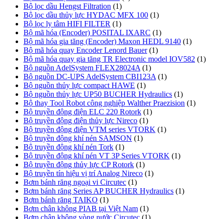
Bộ lọc dầu Hengst Filtration
(1)
Bộ lọc dầu thủy lực HYDAC MFX 100
(1)
Bộ lọc ly tâm HIFI FILTER
(1)
Bộ mã hóa (Encoder) POSITAL IXARC
(1)
Bộ mã hóa gia tăng (Encoder) Maxon HEDL 9140
(1)
Bộ mã hóa quay Encoder Lenord Bauer
(1)
Bộ mã hóa quay gia tăng TR Electronic model IOV582
(1)
Bộ nguồn AdelSystem FLEX28024A
(1)
Bộ nguồn DC-UPS AdelSystem CBI123A
(1)
Bộ nguồn thủy lực compact HAWE
(1)
Bộ nguồn thủy lực UP50 BUCHER Hydraulics
(1)
Bộ thay Tool Robot công nghiệp Walther Praezision
(1)
Bộ truyền động điện ELC 220 Rotork
(1)
Bộ truyền động điện thủy lực Nireco
(1)
Bộ truyền động điện VTM series VTORK
(1)
Bộ truyền động khí nén SAMSON
(1)
Bộ truyền động khí nén Tork
(1)
Bộ truyền động khí nén VT 3P Series VTORK
(1)
Bộ truyền động thủy lực CP Rotork
(1)
Bộ truyền tín hiệu vị trí Analog Nireco
(1)
Bơm bánh răng ngoại vi Circutec
(1)
Bơm bánh răng Series AP BUCHER Hydraulics
(1)
Bơm bánh răng TAIKO
(1)
Bơm chân không PIAB tại Việt Nam
(1)
Bơm chân không vòng nước Circutec
(1)