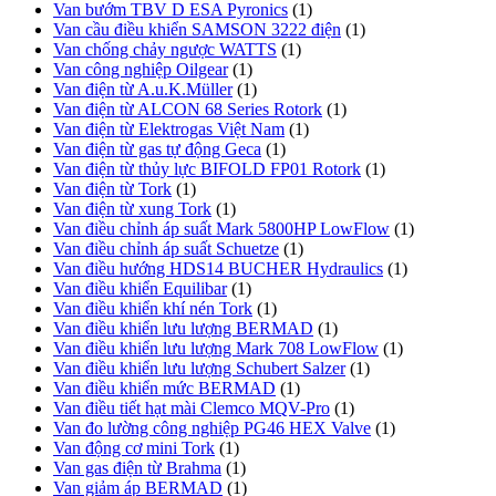
Van bướm TBV D ESA Pyronics
(1)
Van cầu điều khiển SAMSON 3222 điện
(1)
Van chống chảy ngược WATTS
(1)
Van công nghiệp Oilgear
(1)
Van điện từ A.u.K.Müller
(1)
Van điện từ ALCON 68 Series Rotork
(1)
Van điện từ Elektrogas Việt Nam
(1)
Van điện từ gas tự động Geca
(1)
Van điện từ thủy lực BIFOLD FP01 Rotork
(1)
Van điện từ Tork
(1)
Van điện từ xung Tork
(1)
Van điều chỉnh áp suất Mark 5800HP LowFlow
(1)
Van điều chỉnh áp suất Schuetze
(1)
Van điều hướng HDS14 BUCHER Hydraulics
(1)
Van điều khiển Equilibar
(1)
Van điều khiển khí nén Tork
(1)
Van điều khiển lưu lượng BERMAD
(1)
Van điều khiển lưu lượng Mark 708 LowFlow
(1)
Van điều khiển lưu lượng Schubert Salzer
(1)
Van điều khiển mức BERMAD
(1)
Van điều tiết hạt mài Clemco MQV-Pro
(1)
Van đo lường công nghiệp PG46 HEX Valve
(1)
Van động cơ mini Tork
(1)
Van gas điện từ Brahma
(1)
Van giảm áp BERMAD
(1)