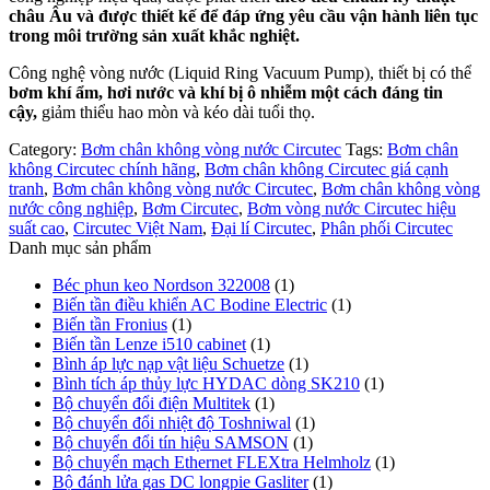
châu Âu và được thiết kế để đáp ứng yêu cầu vận hành liên tục
trong môi trường sản xuất khắc nghiệt.
Công nghệ vòng nước (Liquid Ring Vacuum Pump), thiết bị có thể
bơm khí ẩm, hơi nước và khí bị ô nhiễm một cách đáng tin
cậy,
giảm thiểu hao mòn và kéo dài tuổi thọ.
Category:
Bơm chân không vòng nước Circutec
Tags:
Bơm chân
không Circutec chính hãng
,
Bơm chân không Circutec giá cạnh
tranh
,
Bơm chân không vòng nước Circutec
,
Bơm chân không vòng
nước công nghiệp
,
Bơm Circutec
,
Bơm vòng nước Circutec hiệu
suất cao
,
Circutec Việt Nam
,
Đại lí Circutec
,
Phân phối Circutec
Danh mục sản phẩm
Béc phun keo Nordson 322008
(1)
Biến tần điều khiển AC Bodine Electric
(1)
Biến tần Fronius
(1)
Biến tần Lenze i510 cabinet
(1)
Bình áp lực nạp vật liệu Schuetze
(1)
Bình tích áp thủy lực HYDAC dòng SK210
(1)
Bộ chuyển đổi điện Multitek
(1)
Bộ chuyển đổi nhiệt độ Toshniwal
(1)
Bộ chuyển đổi tín hiệu SAMSON
(1)
Bộ chuyển mạch Ethernet FLEXtra Helmholz
(1)
Bộ đánh lửa gas DC longpie Gasliter
(1)