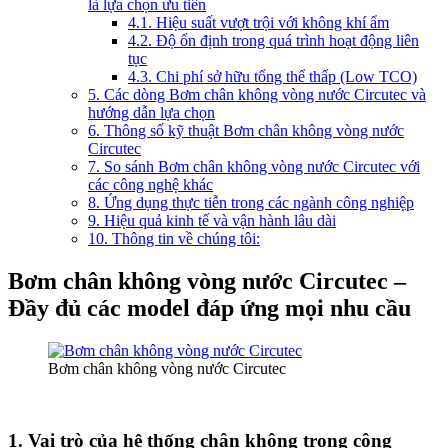
là lựa chọn ưu tiên
4.1. Hiệu suất vượt trội với không khí ẩm
4.2. Độ ổn định trong quá trình hoạt động liên
tục
4.3. Chi phí sở hữu tổng thể thấp (Low TCO)
5. Các dòng Bơm chân không vòng nước Circutec và
hướng dẫn lựa chọn
6. Thông số kỹ thuật Bơm chân không vòng nước
Circutec
7. So sánh Bơm chân không vòng nước Circutec với
các công nghệ khác
8. Ứng dụng thực tiễn trong các ngành công nghiệp
9. Hiệu quả kinh tế và vận hành lâu dài
10. Thông tin về chúng tôi:
Bơm chân không vòng nước Circutec –
Đầy đủ các model đáp ứng mọi nhu cầu
Bơm chân không vòng nước Circutec
1. Vai trò của hệ thống chân không trong công