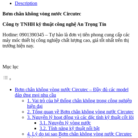
Description
Bơm chân không vòng nước Circutec
Công ty TNHH kỹ thuật công nghệ An Trọng Tín
Hotline: 0901390345 – Tự hào là đơn vị tiên phong cung cấp các
máy móc thiết bị công nghiệp chất lượng cao, giá tốt nhất trên thị
trường hiện nay.
Mục lục
Bơm chân không vòng nước Circutec – Đầy đủ các model
đáp ứng mọi nhu cầu
1. Vai trò của hệ thống chân không trong công nghiệp
hiện đại
2. Tổng quan về Bơm chân không vòng nước Circutec
3. Nguyên lý hoạt động và các đặc tính kỹ thuật cốt lõi
3.1. Nguyên lý vòng nước
3.2. Tính năng kỹ thuật nổi bật
4. Lý do tại sao Bơm chân không vòng nước Circutec