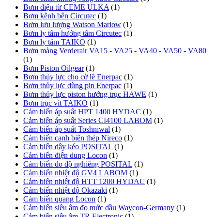
Bơm điện từ CEME ULKA
(1)
Bơm kênh bên Circutec
(1)
Bơm lưu lượng Watson Marlow
(1)
Bơm ly tâm hướng tâm Circutec
(1)
Bơm ly tâm TAIKO
(1)
Bơm màng Verderair VA15 - VA25 - VA40 - VA50 - VA80
(1)
Bơm Piston Oilgear
(1)
Bơm thủy lực cho cờ lê Enerpac
(1)
Bơm thủy lực dùng pin Enerpac
(1)
Bơm thủy lực piston hướng trục HAWE
(1)
Bơm trục vít TAIKO
(1)
Cảm biến áp suất HPT 1400 HYDAC
(1)
Cảm biến áp suất Series CI4100 LABOM
(1)
Cảm biến áp suất Toshniwal
(1)
Cảm biến canh biên thép Nireco
(1)
Cảm biến dây kéo POSITAL
(1)
Cảm biến điện dung Locon
(1)
Cảm biến đo độ nghiêng POSITAL
(1)
Cảm biến nhiệt độ GV4 LABOM
(1)
Cảm biến nhiệt độ HTT 1200 HYDAC
(1)
Cảm biến nhiệt độ Okazaki
(1)
Cảm biến quang Locon
(1)
Cảm biến siêu âm đo mức dầu Waycon-Germany
(1)
Cảm biến siêu âm TR Electronic
(1)