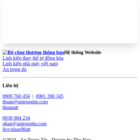
Hệ thống Website
Linh kiện thay thế tự động hóa
Linh kiện nhà máy việt nam
An trọng tín
Liên hệ
0909 760 456
|
0901 390 345
thuan@antrongtin.com
thuanatt
0938 984 234
nhan@antrongtin.com
live:nhan98att
©2024 - An Trọng Tín - Design by Tho Ngo