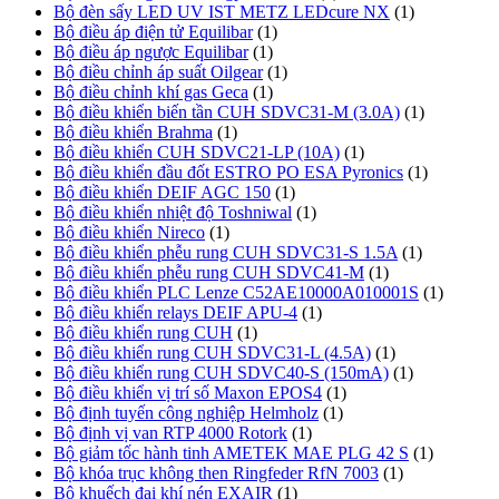
Bộ đèn sấy LED UV IST METZ LEDcure NX
(1)
Bộ điều áp điện tử Equilibar
(1)
Bộ điều áp ngược Equilibar
(1)
Bộ điều chỉnh áp suất Oilgear
(1)
Bộ điều chỉnh khí gas Geca
(1)
Bộ điều khiển biến tần CUH SDVC31-M (3.0A)
(1)
Bộ điều khiển Brahma
(1)
Bộ điều khiển CUH SDVC21-LP (10A)
(1)
Bộ điều khiển đầu đốt ESTRO PO ESA Pyronics
(1)
Bộ điều khiển DEIF AGC 150
(1)
Bộ điều khiển nhiệt độ Toshniwal
(1)
Bộ điều khiển Nireco
(1)
Bộ điều khiển phễu rung CUH SDVC31-S 1.5A
(1)
Bộ điều khiển phễu rung CUH SDVC41-M
(1)
Bộ điều khiển PLC Lenze C52AE10000A010001S
(1)
Bộ điều khiển relays DEIF APU-4
(1)
Bộ điều khiển rung CUH
(1)
Bộ điều khiển rung CUH SDVC31-L (4.5A)
(1)
Bộ điều khiển rung CUH SDVC40-S (150mA)
(1)
Bộ điều khiển vị trí số Maxon EPOS4
(1)
Bộ định tuyến công nghiệp Helmholz
(1)
Bộ định vị van RTP 4000 Rotork
(1)
Bộ giảm tốc hành tinh AMETEK MAE PLG 42 S
(1)
Bộ khóa trục không then Ringfeder RfN 7003
(1)
Bộ khuếch đại khí nén EXAIR
(1)