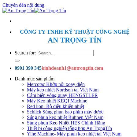
Chuyển đến nội dung
CÔNG TY TNHH KỸ THUẬT CÔNG NGHỆ
AN TRỌNG TÍN
Search for:
0901 390 345
kinhdoanh1@antrongtin.com
Danh mục sản phẩm
Mercotac Khớp nối xoay điện
Máy keo nhiệt Nordson tại Việt Nam
Cảm biến vòng quay HENGSTLER
Máy Keo nhiệt KEQI Machine
Red lion- Bộ điều khiển nhiệt
Schlick Súng phun bao phim máy dược
Súng phun keo nhiệt Buhnen Việt Nam
Súng phun Keo Nhiệt HES Chính Hãng
Thiết bị công nghiệp tổng hợp An TrọngTín
Yihe Machine- Máy phun keo nhiệt tại Việt Nam