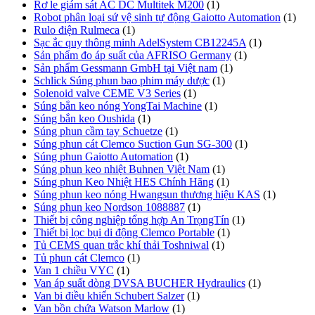
Rơ le giám sát AC DC Multitek M200
(1)
Robot phân loại sứ vệ sinh tự động Gaiotto Automation
(1)
Rulo điện Rulmeca
(1)
Sạc ắc quy thông minh AdelSystem CB12245A
(1)
Sản phẩm đo áp suất của AFRISO Germany
(1)
Sản phẩm Gessmann GmbH tại Việt nam
(1)
Schlick Súng phun bao phim máy dược
(1)
Solenoid valve CEME V3 Series
(1)
Súng bắn keo nóng YongTai Machine
(1)
Súng bắn keo Oushida
(1)
Súng phun cầm tay Schuetze
(1)
Súng phun cát Clemco Suction Gun SG-300
(1)
Súng phun Gaiotto Automation
(1)
Súng phun keo nhiệt Buhnen Việt Nam
(1)
Súng phun Keo Nhiệt HES Chính Hãng
(1)
Súng phun keo nóng Hwangsun thương hiệu KAS
(1)
Súng phun keo Nordson 1088887
(1)
Thiết bị công nghiệp tổng hợp An TrọngTín
(1)
Thiết bị lọc bụi di động Clemco Portable
(1)
Tủ CEMS quan trắc khí thải Toshniwal
(1)
Tủ phun cát Clemco
(1)
Van 1 chiều VYC
(1)
Van áp suất dòng DVSA BUCHER Hydraulics
(1)
Van bi điều khiển Schubert Salzer
(1)
Van bồn chứa Watson Marlow
(1)