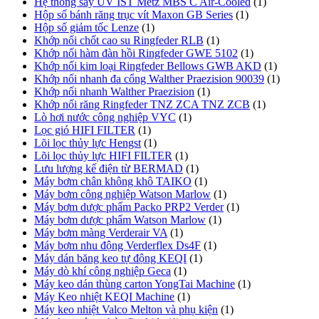
Hệ thống sấy UV IST Metz MBS C Air-Cooled
(1)
Hộp số bánh răng trục vít Maxon GB Series
(1)
Hộp số giảm tốc Lenze
(1)
Khớp nối chốt cao su Ringfeder RLB
(1)
Khớp nối hàm đàn hồi Ringfeder GWE 5102
(1)
Khớp nối kim loại Ringfeder Bellows GWB AKD
(1)
Khớp nối nhanh đa cổng Walther Praezision 90039
(1)
Khớp nối nhanh Walther Praezision
(1)
Khớp nối răng Ringfeder TNZ ZCA TNZ ZCB
(1)
Lò hơi nước công nghiệp VYC
(1)
Lọc gió HIFI FILTER
(1)
Lõi lọc thủy lực Hengst
(1)
Lõi lọc thủy lực HIFI FILTER
(1)
Lưu lượng kế điện từ BERMAD
(1)
Máy bơm chân không khô TAIKO
(1)
Máy bơm công nghiệp Watson Marlow
(1)
Máy bơm dược phẩm Packo PRP2 Verder
(1)
Máy bơm dược phẩm Watson Marlow
(1)
Máy bơm màng Verderair VA
(1)
Máy bơm nhu động Verderflex Ds4F
(1)
Máy dán băng keo tự động KEQI
(1)
Máy dò khí công nghiệp Geca
(1)
Máy keo dán thùng carton YongTai Machine
(1)
Máy Keo nhiệt KEQI Machine
(1)
Máy keo nhiệt Valco Melton và phụ kiện
(1)