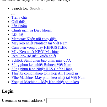
Search for:
Trang chủ
Giới thiệu
Sản Phẩm
Chính sách và Điều khoản
Liên hệ
Mercotac Khớp nối xoay điện
Máy keo nhiệt Nordson tại Việt Nam
Cảm biến vòng quay HENGSTLER
Máy Keo nhiệt KEQI Machine
Red lion- Bộ điều khiển nhiệt
Schlick Súng phun bao phim máy dược
Súng phun keo nhiệt Buhnen Việt Nam
Súng phun Keo Nhiệt HES Chính Hãng
Thiết bị công nghiệp tổng hợp An TrọngTín
Yihe Machine- Máy phun keo nhiệt tại Việt Nam
Yongtai Machine – Máy Keo nhiệt phun keo
Login
Username or email address
*