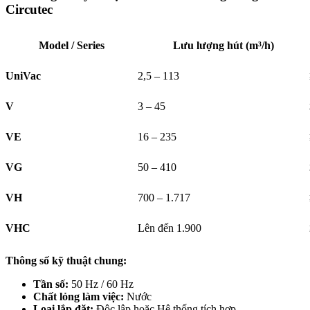
Circutec
Model / Series
Lưu lượng hút (m³/h)
UniVac
2,5 – 113
V
3 – 45
VE
16 – 235
VG
50 – 410
VH
700 – 1.717
VHC
Lên đến 1.900
Thông số kỹ thuật chung:
Tần số:
50 Hz / 60 Hz
Chất lỏng làm việc:
Nước
Loại lắp đặt:
Độc lập hoặc Hệ thống tích hợp