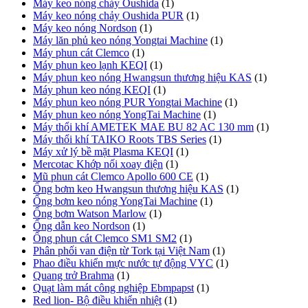
Máy keo nóng chảy Oushida
(1)
Máy keo nóng chảy Oushida PUR
(1)
Máy keo nóng Nordson
(1)
Máy lăn phủ keo nóng Yongtai Machine
(1)
Máy phun cát Clemco
(1)
Máy phun keo lạnh KEQI
(1)
Máy phun keo nóng Hwangsun thương hiệu KAS
(1)
Máy phun keo nóng KEQI
(1)
Máy phun keo nóng PUR Yongtai Machine
(1)
Máy phun keo nóng YongTai Machine
(1)
Máy thổi khí AMETEK MAE BU 82 AC 130 mm
(1)
Máy thổi khí TAIKO Roots TBS Series
(1)
Máy xử lý bề mặt Plasma KEQI
(1)
Mercotac Khớp nối xoay điện
(1)
Mũ phun cát Clemco Apollo 600 CE
(1)
Ống bơm keo Hwangsun thương hiệu KAS
(1)
Ống bơm keo nóng YongTai Machine
(1)
Ống bơm Watson Marlow
(1)
Ống dẫn keo Nordson
(1)
Ống phun cát Clemco SM1 SM2
(1)
Phân phối van điện từ Tork tại Việt Nam
(1)
Phao điều khiển mực nước tự động VYC
(1)
Quang trở Brahma
(1)
Quạt làm mát công nghiệp Ebmpapst
(1)
Red lion- Bộ điều khiển nhiệt
(1)