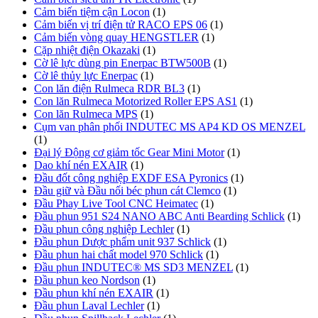
Cảm biến tiệm cận Locon
(1)
Cảm biến vị trí điện tử RACO EPS 06
(1)
Cảm biến vòng quay HENGSTLER
(1)
Cặp nhiệt điện Okazaki
(1)
Cờ lê lực dùng pin Enerpac BTW500B
(1)
Cờ lê thủy lực Enerpac
(1)
Con lăn điện Rulmeca RDR BL3
(1)
Con lăn Rulmeca Motorized Roller EPS AS1
(1)
Con lăn Rulmeca MPS
(1)
Cụm van phân phối INDUTEC MS AP4 KD OS MENZEL
(1)
Đại lý Động cơ giảm tốc Gear Mini Motor
(1)
Dao khí nén EXAIR
(1)
Đầu đốt công nghiệp EXDF ESA Pyronics
(1)
Đầu giữ và Đầu nối béc phun cát Clemco
(1)
Đầu Phay Live Tool CNC Heimatec
(1)
Đầu phun 951 S24 NANO ABC Anti Bearding Schlick
(1)
Đầu phun công nghiệp Lechler
(1)
Đầu phun Dược phẩm unit 937 Schlick
(1)
Đầu phun hai chất model 970 Schlick
(1)
Đầu phun INDUTEC® MS SD3 MENZEL
(1)
Đầu phun keo Nordson
(1)
Đầu phun khí nén EXAIR
(1)
Đầu phun Laval Lechler
(1)