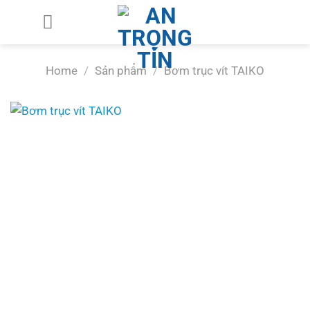
Chuyển
đến
nội
dung
Home
/
Sản phẩm
/
Bơm trục vít TAIKO