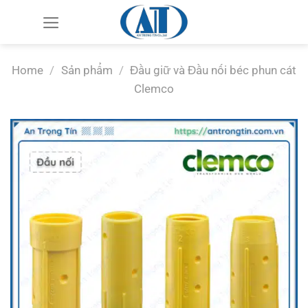
Chuyển
đến
nội
dung
Home
/
Sản phẩm
/
Đầu giữ và Đầu nối béc phun cát
Clemco