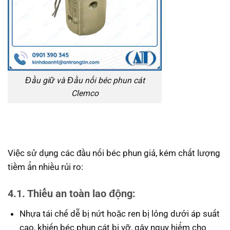
Đầu giữ và Đầu nối béc phun cát
Clemco
Việc sử dụng các đầu nối béc phun giả, kém chất lượng
tiềm ẩn nhiều rủi ro:
4.1. Thiếu an toàn lao động:
Nhựa tái chế dễ bị nứt hoặc ren bị lỏng dưới áp suất
cao, khiến béc phun cát bị vỡ, gây nguy hiểm cho