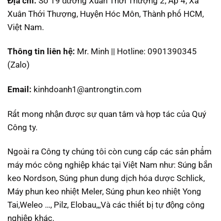
Địa chỉ:
Số 19 đường Xuân Thới Thượng 2, Ấp 4, Xã
Xuân Thới Thượng, Huyện Hóc Môn, Thành phố HCM,
Việt Nam.
Thông tin liên hệ:
Mr. Minh || Hotline: 0901390345
(Zalo)
Email:
kinhdoanh1@antrongtin.com
Rất mong nhận được sự quan tâm và hợp tác của Quý
Công ty.
Ngoài ra Công ty chúng tôi còn cung cấp các sản phẩm
máy móc công nghiệp khác tại Việt Nam như: Súng bắn
keo Nordson, Súng phun dung dịch hóa dược Schlick,
Máy phun keo nhiệt Meler, Súng phun keo nhiệt Yong
Tai,Weleo …, Pilz, Elobau,,,Và các thiết bị tự động công
nghiệp khác.