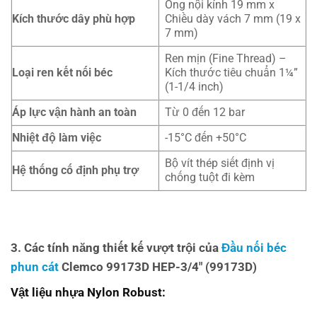
Ống nội kính 19 mm x
Kích thước dây phù hợp
Chiều dày vách 7 mm (19 x
7 mm)
Ren mịn (Fine Thread) –
Loại ren kết nối béc
Kích thước tiêu chuẩn 1¼”
(1-1/4 inch)
Áp lực vận hành an toàn
Từ 0 đến 12 bar
Nhiệt độ làm việc
-15°C đến +50°C
Bộ vít thép siết định vị
Hệ thống cố định phụ trợ
chống tuột đi kèm
3. Các tính năng thiết kế vượt trội của
Đầu nối béc
phun cát
Clemco 99173D HEP-3/4″ (99173D)
Vật liệu nhựa Nylon Robust: