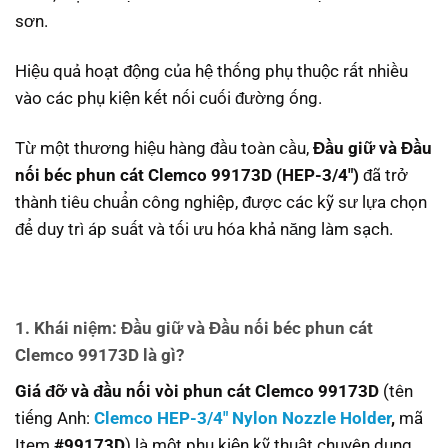
sơn.
Hiệu quả hoạt động của hệ thống phụ thuộc rất nhiều
vào các phụ kiện kết nối cuối đường ống.
Từ một thương hiệu hàng đầu toàn cầu,
Đầu giữ và Đầu
nối béc phun cát Clemco 99173D
(HEP-3/4″)
đã trở
thành tiêu chuẩn công nghiệp, được các kỹ sư lựa chọn
để duy trì áp suất và tối ưu hóa khả năng làm sạch.
1. Khái niệm:
Đầu giữ và Đầu nối béc phun cát
Clemco 99173D
là gì?
Giá đỡ và đầu nối vòi phun cát Clemco 99173D
(tên
tiếng Anh:
Clemco HEP-3/4″ Nylon Nozzle Holder
,
mã
Item
#99173D
) là một phụ kiện kỹ thuật chuyên dụng