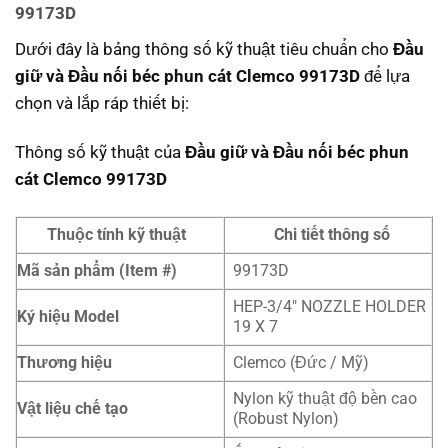
99173D
Dưới đây là bảng thông số kỹ thuật tiêu chuẩn cho
Đầu
giữ và Đầu nối béc phun cát Clemco 99173D
để lựa
chọn và lắp ráp thiết bị:
Thông số kỹ thuật của
Đầu giữ và Đầu nối béc phun
cát Clemco 99173D
Thuộc tính kỹ thuật
Chi tiết thông số
Mã sản phẩm (Item #)
99173D
HEP-3/4″ NOZZLE HOLDER
Ký hiệu Model
19 X 7
Thương hiệu
Clemco (Đức / Mỹ)
Nylon kỹ thuật độ bền cao
Vật liệu chế tạo
(Robust Nylon)