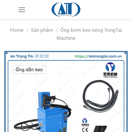
Chuyển
đến
nội
dung
Home
/
Sản phẩm
/
Ống bơm keo nóng YongTai
Machine