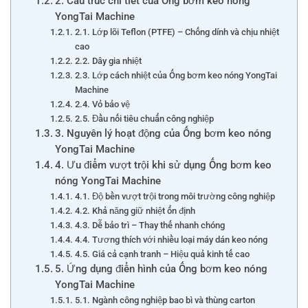
2. Cấu trúc chi tiết của Ống bơm keo nóng
YongTai Machine
2.1. Lớp lõi Teflon (PTFE) – Chống dính và chịu nhiệt
cao
2.2. Dây gia nhiệt
2.3. Lớp cách nhiệt của Ống bơm keo nóng YongTai
Machine
2.4. Vỏ bảo vệ
2.5. Đầu nối tiêu chuẩn công nghiệp
3. Nguyên lý hoạt động của Ống bơm keo nóng
YongTai Machine
4. Ưu điểm vượt trội khi sử dụng Ống bơm keo
nóng YongTai Machine
4.1. Độ bền vượt trội trong môi trường công nghiệp
4.2. Khả năng giữ nhiệt ổn định
4.3. Dễ bảo trì – Thay thế nhanh chóng
4.4. Tương thích với nhiều loại máy dán keo nóng
4.5. Giá cả cạnh tranh – Hiệu quả kinh tế cao
5. Ứng dụng điển hình của Ống bơm keo nóng
YongTai Machine
5.1. Ngành công nghiệp bao bì và thùng carton