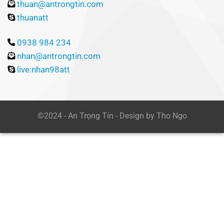
thuan@antrongtin.com
thuanatt
0938 984 234
nhan@antrongtin.com
live:nhan98att
©2024 - An Trọng Tín - Design by Tho Ngo