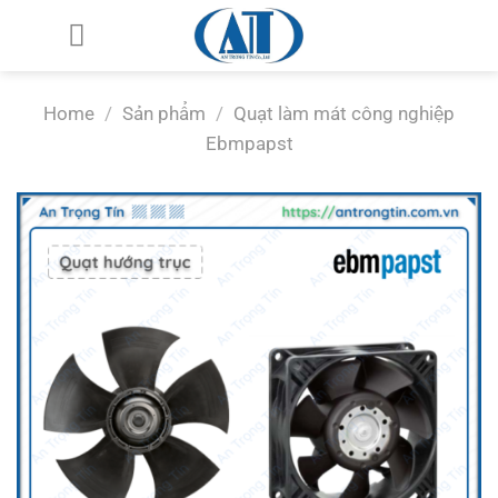
Chuyển
đến
nội
dung
Home
/
Sản phẩm
/
Quạt làm mát công nghiệp
Ebmpapst