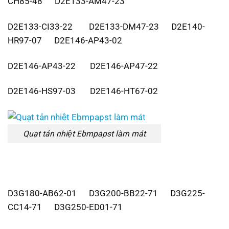
CH85-48 D2E133-AM47-23
D2E133-CI33-22 D2E133-DM47-23 D2E140-
HR97-07 D2E146-AP43-02
D2E146-AP43-22 D2E146-AP47-22
D2E146-HS97-03 D2E146-HT67-02
Quạt tản nhiệt Ebmpapst làm mát
D3G180-AB62-01 D3G200-BB22-71 D3G225-
CC14-71 D3G250-ED01-71