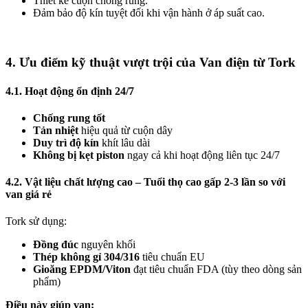
Thiết kế cuộn chống rung.
Đảm bảo độ kín tuyệt đối khi vận hành ở áp suất cao.
4. Ưu điểm kỹ thuật vượt trội của Van điện từ Tork
4.1. Hoạt động ổn định 24/7
Chống rung tốt
Tản nhiệt
hiệu quả từ cuộn dây
Duy trì độ kín
khít lâu dài
Không bị kẹt piston
ngay cả khi hoạt động liên tục 24/7
4.2. Vật liệu chất lượng cao – Tuổi thọ cao gấp 2-3 lần so với
van giá rẻ
Tork sử dụng:
Đồng đúc
nguyên khối
Thép không gỉ 304/316
tiêu chuẩn EU
Gioăng EPDM/Viton
đạt tiêu chuẩn FDA (tùy theo dòng sản
phẩm)
Điều này giúp van: