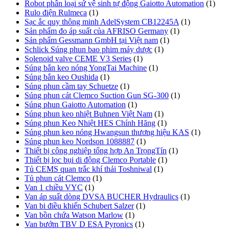
Robot phân loại sứ vệ sinh tự động Gaiotto Automation
(1)
Rulo điện Rulmeca
(1)
Sạc ắc quy thông minh AdelSystem CB12245A
(1)
Sản phẩm đo áp suất của AFRISO Germany
(1)
Sản phẩm Gessmann GmbH tại Việt nam
(1)
Schlick Súng phun bao phim máy dược
(1)
Solenoid valve CEME V3 Series
(1)
Súng bắn keo nóng YongTai Machine
(1)
Súng bắn keo Oushida
(1)
Súng phun cầm tay Schuetze
(1)
Súng phun cát Clemco Suction Gun SG-300
(1)
Súng phun Gaiotto Automation
(1)
Súng phun keo nhiệt Buhnen Việt Nam
(1)
Súng phun Keo Nhiệt HES Chính Hãng
(1)
Súng phun keo nóng Hwangsun thương hiệu KAS
(1)
Súng phun keo Nordson 1088887
(1)
Thiết bị công nghiệp tổng hợp An TrọngTín
(1)
Thiết bị lọc bụi di động Clemco Portable
(1)
Tủ CEMS quan trắc khí thải Toshniwal
(1)
Tủ phun cát Clemco
(1)
Van 1 chiều VYC
(1)
Van áp suất dòng DVSA BUCHER Hydraulics
(1)
Van bi điều khiển Schubert Salzer
(1)
Van bồn chứa Watson Marlow
(1)
Van bướm TBV D ESA Pyronics
(1)