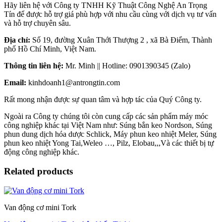
Hãy liên hệ với Công ty TNHH Kỹ Thuật Công Nghệ An Trọng
Tín để được hỗ trợ giá phù hợp với nhu cầu cùng với dịch vụ tư vấn
và hỗ trợ chuyên sâu.
Địa chỉ:
Số 19, đường Xuân Thới Thượng 2 , xã Bà Điểm, Thành
phố Hồ Chí Minh, Việt Nam.
Thông tin liên hệ:
Mr. Minh || Hotline: 0901390345 (Zalo)
Email:
kinhdoanh1@antrongtin.com
Rất mong nhận được sự quan tâm và hợp tác của Quý Công ty.
Ngoài ra Công ty chúng tôi còn cung cấp các sản phẩm máy móc
công nghiệp khác tại Việt Nam như: Súng bắn keo Nordson, Súng
phun dung dịch hóa dược Schlick, Máy phun keo nhiệt Meler, Súng
phun keo nhiệt Yong Tai,Weleo …, Pilz, Elobau,,,Và các thiết bị tự
động công nghiệp khác.
Related products
Van động cơ mini Tork