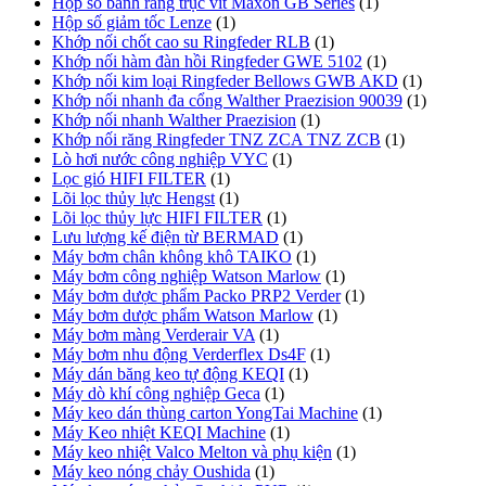
Hộp số bánh răng trục vít Maxon GB Series
(1)
Hộp số giảm tốc Lenze
(1)
Khớp nối chốt cao su Ringfeder RLB
(1)
Khớp nối hàm đàn hồi Ringfeder GWE 5102
(1)
Khớp nối kim loại Ringfeder Bellows GWB AKD
(1)
Khớp nối nhanh đa cổng Walther Praezision 90039
(1)
Khớp nối nhanh Walther Praezision
(1)
Khớp nối răng Ringfeder TNZ ZCA TNZ ZCB
(1)
Lò hơi nước công nghiệp VYC
(1)
Lọc gió HIFI FILTER
(1)
Lõi lọc thủy lực Hengst
(1)
Lõi lọc thủy lực HIFI FILTER
(1)
Lưu lượng kế điện từ BERMAD
(1)
Máy bơm chân không khô TAIKO
(1)
Máy bơm công nghiệp Watson Marlow
(1)
Máy bơm dược phẩm Packo PRP2 Verder
(1)
Máy bơm dược phẩm Watson Marlow
(1)
Máy bơm màng Verderair VA
(1)
Máy bơm nhu động Verderflex Ds4F
(1)
Máy dán băng keo tự động KEQI
(1)
Máy dò khí công nghiệp Geca
(1)
Máy keo dán thùng carton YongTai Machine
(1)
Máy Keo nhiệt KEQI Machine
(1)
Máy keo nhiệt Valco Melton và phụ kiện
(1)
Máy keo nóng chảy Oushida
(1)