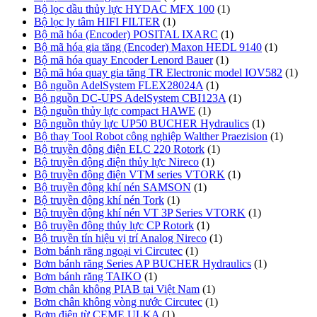
Bộ lọc dầu thủy lực HYDAC MFX 100
(1)
Bộ lọc ly tâm HIFI FILTER
(1)
Bộ mã hóa (Encoder) POSITAL IXARC
(1)
Bộ mã hóa gia tăng (Encoder) Maxon HEDL 9140
(1)
Bộ mã hóa quay Encoder Lenord Bauer
(1)
Bộ mã hóa quay gia tăng TR Electronic model IOV582
(1)
Bộ nguồn AdelSystem FLEX28024A
(1)
Bộ nguồn DC-UPS AdelSystem CBI123A
(1)
Bộ nguồn thủy lực compact HAWE
(1)
Bộ nguồn thủy lực UP50 BUCHER Hydraulics
(1)
Bộ thay Tool Robot công nghiệp Walther Praezision
(1)
Bộ truyền động điện ELC 220 Rotork
(1)
Bộ truyền động điện thủy lực Nireco
(1)
Bộ truyền động điện VTM series VTORK
(1)
Bộ truyền động khí nén SAMSON
(1)
Bộ truyền động khí nén Tork
(1)
Bộ truyền động khí nén VT 3P Series VTORK
(1)
Bộ truyền động thủy lực CP Rotork
(1)
Bộ truyền tín hiệu vị trí Analog Nireco
(1)
Bơm bánh răng ngoại vi Circutec
(1)
Bơm bánh răng Series AP BUCHER Hydraulics
(1)
Bơm bánh răng TAIKO
(1)
Bơm chân không PIAB tại Việt Nam
(1)
Bơm chân không vòng nước Circutec
(1)
Bơm điện từ CEME ULKA
(1)