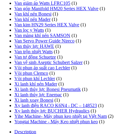
Van giảm áp Watts LFRC105
(1)
Van góp Manifold HM20 Series HEX Valve
(1)
Van khí nén Bonesi
(1)
Van khí nén Mader
(1)
Van kim HN29 Series HEX Valve
(1)
Van lọc y Watts
(1)
Van màng khí nén SAMSON
(1)
Van Servo Power Guide Nireco
(1)
Van thủy lực HAWE
(1)
Van trộn nhiệt Watts
(1)
Van tự động Schuetze
(1)
Van vệ sinh Aseptic Schubert Salzer
(1)
Vòi phun áp suất cao Lechler
(1)
Vòi phun Clemco
(1)
Vòi phun khí Lechler
(1)
Xi lanh khí nén Mader
(1)
Xi lanh thủy lực Bonesi Pneumatik
(1)
Xi lanh thủy lực Enerpac
(1)
Xi lanh xoay Bonesi
(1)
Xy lanh điện RACO K6N4 - DC – 148523
(1)
Xy lanh thủy lực BUCHER Hydraulics
(1)
Yihe Machine- Máy phun keo nhiệt tại Việt Nam
(2)
Yongtai Machine - Máy Keo nhiệt phun keo
(1)
Description