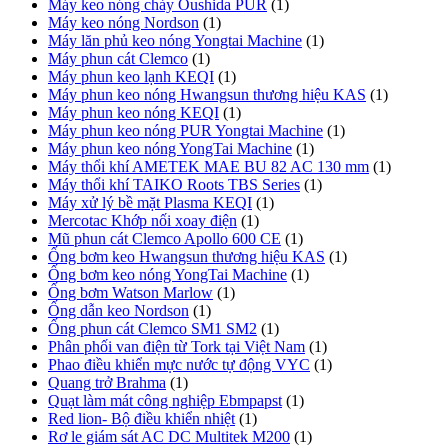
Máy keo nóng chảy Oushida PUR
(1)
Máy keo nóng Nordson
(1)
Máy lăn phủ keo nóng Yongtai Machine
(1)
Máy phun cát Clemco
(1)
Máy phun keo lạnh KEQI
(1)
Máy phun keo nóng Hwangsun thương hiệu KAS
(1)
Máy phun keo nóng KEQI
(1)
Máy phun keo nóng PUR Yongtai Machine
(1)
Máy phun keo nóng YongTai Machine
(1)
Máy thổi khí AMETEK MAE BU 82 AC 130 mm
(1)
Máy thổi khí TAIKO Roots TBS Series
(1)
Máy xử lý bề mặt Plasma KEQI
(1)
Mercotac Khớp nối xoay điện
(1)
Mũ phun cát Clemco Apollo 600 CE
(1)
Ống bơm keo Hwangsun thương hiệu KAS
(1)
Ống bơm keo nóng YongTai Machine
(1)
Ống bơm Watson Marlow
(1)
Ống dẫn keo Nordson
(1)
Ống phun cát Clemco SM1 SM2
(1)
Phân phối van điện từ Tork tại Việt Nam
(1)
Phao điều khiển mực nước tự động VYC
(1)
Quang trở Brahma
(1)
Quạt làm mát công nghiệp Ebmpapst
(1)
Red lion- Bộ điều khiển nhiệt
(1)
Rơ le giám sát AC DC Multitek M200
(1)