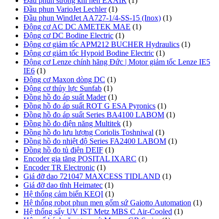
Đầu phun sương khí nén EXAIR
(1)
Đầu phun VarioJet Lechler
(1)
Đầu phun WindJet AA727-1/4-SS-15 (Inox)
(1)
Động cơ AC DC AMETEK MAE
(1)
Động cơ DC Bodine Electric
(1)
Động cơ giảm tốc APM212 BUCHER Hydraulics
(1)
Động cơ giảm tốc Hypoid Bodine Electric
(1)
Động cơ Lenze chính hãng Đức | Motor giảm tốc Lenze IE5
IE6
(1)
Động cơ Maxon dòng DC
(1)
Động cơ thủy lực Sunfab
(1)
Đồng hồ đo áp suất Mader
(1)
Đồng hồ đo áp suất ROT G ESA Pyronics
(1)
Đồng hồ đo áp suất Series BA4100 LABOM
(1)
Đồng hồ đo điện năng Multitek
(1)
Đồng hồ đo lưu lượng Coriolis Toshniwal
(1)
Đồng hồ đo nhiệt độ Series FA2400 LABOM
(1)
Đồng hồ đo tủ điện DEIF
(1)
Encoder gia tăng POSITAL IXARC
(1)
Encoder TR Electronic
(1)
Giá đỡ dao 721047 MAXCESS TIDLAND
(1)
Giá đỡ dao tĩnh Heimatec
(1)
Hệ thống cảm biến KEQI
(1)
Hệ thống robot phun men gốm sứ Gaiotto Automation
(1)
Hệ thống sấy UV IST Metz MBS C Air-Cooled
(1)