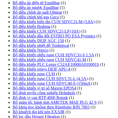
Bộ điều áp điện tử Equilibar
(1)
Bộ điều áp ngược Equilibar
(1)
Bộ điều chỉnh áp suất Oilgear
(1)
Bộ điều chỉnh khí gas Geca
(1)
Bộ điều khiển biến tần CUH SDVC31-M (3.0A)
(1)
Bộ điều khiển Brahma
(1)
Bộ điều khiển CUH SDVC21-LP (10A)
(1)
Bộ điều khiển đầu đốt ESTRO PO ESA Pyronics
(1)
Bộ điều khiển DEIF AGC 150
(1)
Bộ điều khiển nhiệt độ Toshniwal
(1)
Bộ điều khiển Nireco
(1)
Bộ điều khiển phễu rung CUH SDVC31-S 1.5A
(1)
Bộ điều khiển phễu rung CUH SDVC41-M
(1)
Bộ điều khiển PLC Lenze C52AE10000A010001S
(1)
Bộ điều khiển relays DEIF APU-4
(1)
Bộ điều khiển rung CUH
(1)
Bộ điều khiển rung CUH SDVC31-L (4.5A)
(1)
Bộ điều khiển rung CUH SDVC40-S (150mA)
(1)
Bộ điều khiển vị trí số Maxon EPOS4
(1)
Bộ định tuyến công nghiệp Helmholz
(1)
Bộ định vị van RTP 4000 Rotork
(1)
Bộ giảm tốc hành tinh AMETEK MAE PLG 42 S
(1)
Bộ khóa trục không then Ringfeder RfN 7003
(1)
Bộ khuếch đại khí nén EXAIR
(1)
Bộ lọc dầu Hengst Filtration
(1)