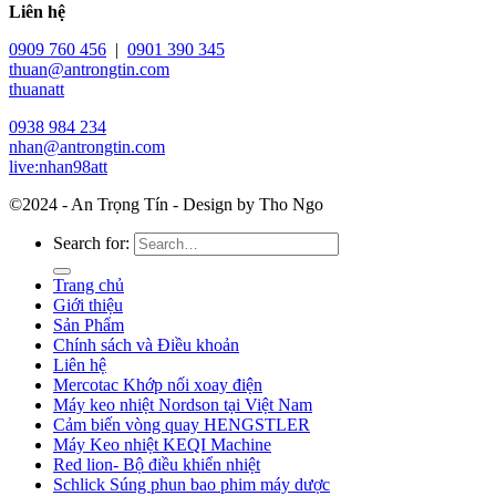
Liên hệ
0909 760 456
|
0901 390 345
thuan@antrongtin.com
thuanatt
0938 984 234
nhan@antrongtin.com
live:nhan98att
©2024 - An Trọng Tín - Design by Tho Ngo
Search for:
Trang chủ
Giới thiệu
Sản Phẩm
Chính sách và Điều khoản
Liên hệ
Mercotac Khớp nối xoay điện
Máy keo nhiệt Nordson tại Việt Nam
Cảm biến vòng quay HENGSTLER
Máy Keo nhiệt KEQI Machine
Red lion- Bộ điều khiển nhiệt
Schlick Súng phun bao phim máy dược