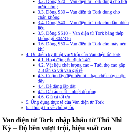
3.2. Dòng S20 – Van điện từ Tork dùng cho hơi
nước nóng
3.3. Dòng S30 – Van điện từ Tork dùng cho
chân không
3.4. Dòng S40 – Van điện từ Tork cho dầu nhiên
liệu
3.5. Dòng SS10 – Van điện từ Tork bằng thép
không gỉ 304/316
3.6. Dòng S50 – Van điện từ Tork cho máy nén
khí
4. Ưu điểm kỹ thuật vượt trội của Van điện từ Tork
4.1. Hoạt động ổn định 24/7
4.2. Vật liệu chất lượng cao – Tuổi thọ cao gấp
2-3 lần so với van giá rẻ
4.3. Cuộn dây điện bền bỉ – hạn chế cháy cuộn
dây
4.4. Dễ dàng lắp đặt
4.5. Dải áp suất – nhiệt độ rộng
4.6. Giá cả tối ưu
5. Ứng dụng thực tế của Van điện từ Tork
6. Thông tin về chúng tôi:
Van điện từ Tork nhập khẩu từ Thổ Nhĩ
Kỳ – Độ bền vượt trội, hiệu suất cao