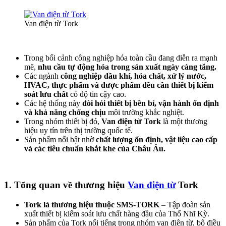
Van điện từ Tork
Trong bối cảnh công nghiệp hóa toàn cầu đang diễn ra mạnh
mẽ,
nhu cầu tự động hóa trong sản xuất ngày càng tăng.
Các ngành
công nghiệp dầu khí, hóa chất, xử lý nước,
HVAC, thực phẩm và dược phẩm đều cần thiết bị kiểm
soát lưu chất
có độ tin cậy cao.
Các hệ thống này
đòi hỏi thiết bị bền bỉ, vận hành ổn định
và khả năng chống chịu
môi trường khắc nghiệt.
Trong nhóm thiết bị đó,
Van điện từ Tork
là một thương
hiệu uy tín trên thị trường quốc tế.
Sản phẩm nổi bật nhờ
chất lượng ổn định, vật liệu cao cấp
và các tiêu chuẩn khắt khe của Châu Âu.
1. Tổng quan về thương hiệu
Van điện từ
Tork
Tork là thương hiệu thuộc SMS-TORK
– Tập đoàn sản
xuất thiết bị kiểm soát lưu chất hàng đầu của Thổ Nhĩ Kỳ.
Sản phẩm của Tork nổi tiếng trong nhóm van điện từ, bộ điều