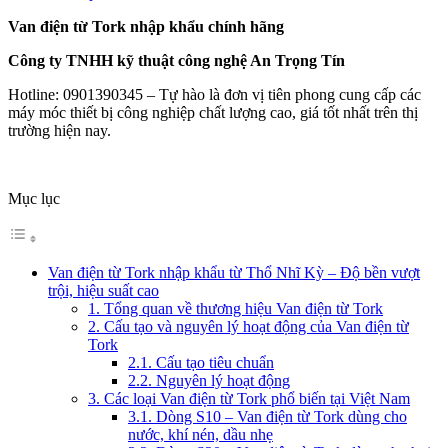
Van điện từ Tork nhập khẩu chính hãng
Công ty TNHH kỹ thuật công nghệ An Trọng Tín
Hotline: 0901390345 – Tự hào là đơn vị tiên phong cung cấp các
máy móc thiết bị công nghiệp chất lượng cao, giá tốt nhất trên thị
trường hiện nay.
Mục lục
Van điện từ Tork nhập khẩu từ Thổ Nhĩ Kỳ – Độ bền vượt
trội, hiệu suất cao
1. Tổng quan về thương hiệu Van điện từ Tork
2. Cấu tạo và nguyên lý hoạt động của Van điện từ
Tork
2.1. Cấu tạo tiêu chuẩn
2.2. Nguyên lý hoạt động
3. Các loại Van điện từ Tork phổ biến tại Việt Nam
3.1. Dòng S10 – Van điện từ Tork dùng cho
nước, khí nén, dầu nhẹ