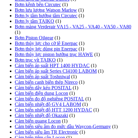
Bơm kênh bên Circutec
(1)
Bơm lưu lượng Watson Marlow
(1)
Bơm ly tâm hướng tâm Circutec
(1)
Bơm ly tâm TAIKO
(1)
Bơm màng Verderair VA15 - VA25 - VA40 - VA50 - VA80
(1)
Bơm Piston Oilgear
(1)
Bơm thủy lực cho cờ lê Enerpac
(1)
Bơm thủy lực dùng pin Enerpac
(1)
Bơm thủy lực piston hướng trục HAWE
(1)
Bơm trục vít TAIKO
(1)
Cảm biến áp suất HPT 1400 HYDAC
(1)
Cảm biến áp suất Series CI4100 LABOM
(1)
Cảm biến áp suất Toshniwal
(1)
Cảm biến canh biên thép Nireco
(1)
Cảm biến dây kéo POSITAL
(1)
Cảm biến điện dung Locon
(1)
Cảm biến đo độ nghiêng POSITAL
(1)
Cảm biến nhiệt độ GV4 LABOM
(1)
Cảm biến nhiệt độ HTT 1200 HYDAC
(1)
Cảm biến nhiệt độ Okazaki
(1)
Cảm biến quang Locon
(1)
Cảm biến siêu âm đo mức dầu Waycon-Germany
(1)
Cảm biến siêu âm TR Electronic
(1)
Cảm biến tiệm cận Locon
(1)