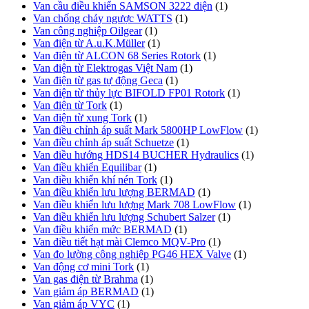
Van cầu điều khiển SAMSON 3222 điện
(1)
Van chống chảy ngược WATTS
(1)
Van công nghiệp Oilgear
(1)
Van điện từ A.u.K.Müller
(1)
Van điện từ ALCON 68 Series Rotork
(1)
Van điện từ Elektrogas Việt Nam
(1)
Van điện từ gas tự động Geca
(1)
Van điện từ thủy lực BIFOLD FP01 Rotork
(1)
Van điện từ Tork
(1)
Van điện từ xung Tork
(1)
Van điều chỉnh áp suất Mark 5800HP LowFlow
(1)
Van điều chỉnh áp suất Schuetze
(1)
Van điều hướng HDS14 BUCHER Hydraulics
(1)
Van điều khiển Equilibar
(1)
Van điều khiển khí nén Tork
(1)
Van điều khiển lưu lượng BERMAD
(1)
Van điều khiển lưu lượng Mark 708 LowFlow
(1)
Van điều khiển lưu lượng Schubert Salzer
(1)
Van điều khiển mức BERMAD
(1)
Van điều tiết hạt mài Clemco MQV-Pro
(1)
Van đo lường công nghiệp PG46 HEX Valve
(1)
Van động cơ mini Tork
(1)
Van gas điện từ Brahma
(1)
Van giảm áp BERMAD
(1)
Van giảm áp VYC
(1)