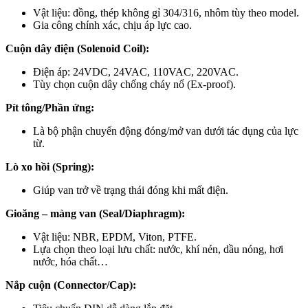
Vật liệu: đồng, thép không gỉ 304/316, nhôm tùy theo model.
Gia công chính xác, chịu áp lực cao.
Cuộn dây điện (Solenoid Coil):
Điện áp: 24VDC, 24VAC, 110VAC, 220VAC.
Tùy chọn cuộn dây chống cháy nổ (Ex-proof).
Pít tông/Phần ứng:
Là bộ phận chuyển động đóng/mở van dưới tác dụng của lực
từ.
Lò xo hồi (Spring):
Giúp van trở về trạng thái đóng khi mất điện.
Gioăng – màng van (Seal/Diaphragm):
Vật liệu: NBR, EPDM, Viton, PTFE.
Lựa chọn theo loại lưu chất: nước, khí nén, dầu nóng, hơi
nước, hóa chất…
Nắp cuộn (Connector/Cap):