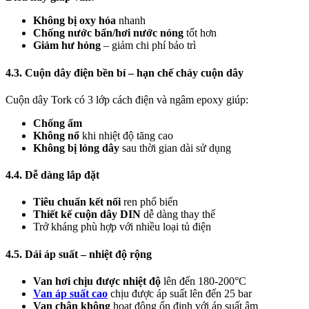
Không bị oxy hóa
nhanh
Chống nước bẩn/hơi nước nóng
tốt hơn
Giảm hư hỏng
– giảm chi phí bảo trì
4.3. Cuộn dây điện bền bỉ – hạn chế cháy cuộn dây
Cuộn dây Tork có 3 lớp cách điện và ngâm epoxy giúp:
Chống ẩm
Không nổ
khi nhiệt độ tăng cao
Không bị lỏng dây
sau thời gian dài sử dụng
4.4. Dễ dàng lắp đặt
Tiêu chuẩn kết nối
ren phổ biến
Thiết kế cuộn dây DIN
dễ dàng thay thế
Trở kháng phù hợp với nhiều loại tủ điện
4.5. Dải áp suất – nhiệt độ rộng
Van hơi chịu được nhiệt độ
lên đến 180-200°C
Van áp suất cao
chịu được áp suất lên đến 25 bar
Van chân không
hoạt động ổn định với áp suất âm