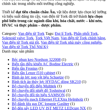
chính xác trong nhiều môi trường công nghiệp.
Thiết kế
đạt tiêu chuẩn châu Âu,
vật liệu được lựa chọn kỹ lưỡng
và hiệu suất đáng tin cậy, van điện từ Tork đã trở thành
lựa chọn
phổ biến trong các ngành dầu khí, hóa chất, nước – khí nén,
HVAC và thực phẩm – dược phẩm.
Category:
Van điện từ Tork
Tags:
Đại lí Tork
,
Phân phối Tork
,
Solenoid valve Tork
,
Tork Việt Nam
,
Van điện từ Tork chính hãng
,
Van điện từ Tork giá tốt
,
Van điện từ Tork nhà máy công nghiệp
,
Van điện từ Tork Thổ Nhĩ Kỳ
Danh mục sản phẩm
Béc phun keo Nordson 322008
(1)
Biến tần điều khiển AC Bodine Electric
(1)
Biến tần Fronius
(1)
Biến tần Lenze i510 cabinet
(1)
Bình áp lực nạp vật liệu Schuetze
(1)
Bình tích áp thủy lực HYDAC dòng SK210
(1)
Bộ chuyển đổi điện Multitek
(1)
Bộ chuyển đổi nhiệt độ Toshniwal
(1)
Bộ chuyển đổi tín hiệu SAMSON
(1)
Bộ chuyển mạch Ethernet FLEXtra Helmholz
(1)
Bộ đánh lửa gas DC longpie Gasliter
(1)
Bộ đèn sấy LED UV IST METZ LEDcure NX
(1)