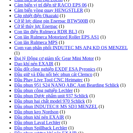
Cảm biến vị trí điện tử RACO EPS 06
(1)
Cảm biến vòng quay HENGSTLER
(1)
Cặp nhiệt điện Okazaki
(1)
Cờ lê lực dùng pin Enerpac BTW500B
(1)
Cờ lê thủy lực Enerpac
(1)
Con lăn điện Rulmeca RDR BL3
(1)
Con lăn Rulmeca Motorized Roller EPS AS1
(1)
Con lăn Rulmeca MPS
(1)
Cụm van phân phối INDUTEC MS AP4 KD OS MENZEL
(1)
Đại lý Động cơ giảm tốc Gear Mini Motor
(1)
Dao khí nén EXAIR
(1)
Đầu đốt công nghiệp EXDF ESA Pyronics
(1)
Đầu giữ và Đầu nối béc phun cát Clemco
(1)
Đầu Phay Live Tool CNC Heimatec
(1)
Đầu phun 951 S24 NANO ABC Anti Bearding Schlick
(1)
Đầu phun công nghiệp Lechler
(1)
Đầu phun Dược phẩm unit 937 Schlick
(1)
Đầu phun hai chất model 970 Schlick
(1)
Đầu phun INDUTEC® MS SD3 MENZEL
(1)
Đầu phun keo Nordson
(1)
Đầu phun khí nén EXAIR
(1)
Đầu phun Laval Lechler
(1)
Đầu phun Spillback Lechler
(1)