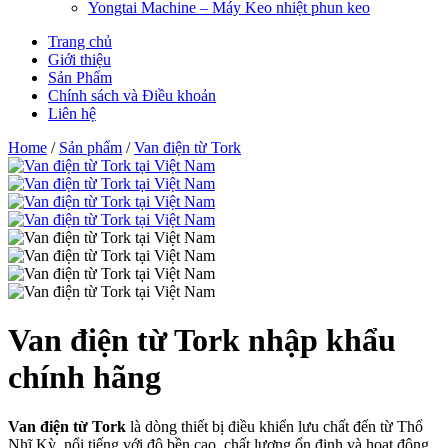
Yongtai Machine – Máy Keo nhiệt phun keo
Trang chủ
Giới thiệu
Sản Phẩm
Chính sách và Điều khoản
Liên hệ
Home
/
Sản phẩm
/
Van điện từ Tork
Van điện từ Tork nhập khẩu
chính hãng
Van điện từ Tork
là dòng thiết bị điều khiển lưu chất đến từ Thổ
Nhĩ Kỳ, nổi tiếng với độ bền cao, chất lượng ổn định và hoạt động