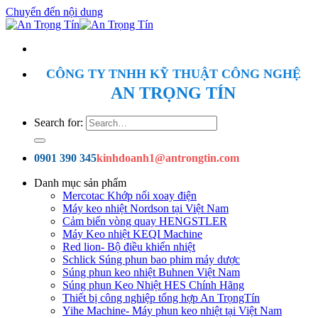
Chuyển đến nội dung
CÔNG TY TNHH KỸ THUẬT CÔNG NGHỆ
AN TRỌNG TÍN
Search for:
0901 390 345
kinhdoanh1@antrongtin.com
Danh mục sản phẩm
Mercotac Khớp nối xoay điện
Máy keo nhiệt Nordson tại Việt Nam
Cảm biến vòng quay HENGSTLER
Máy Keo nhiệt KEQI Machine
Red lion- Bộ điều khiển nhiệt
Schlick Súng phun bao phim máy dược
Súng phun keo nhiệt Buhnen Việt Nam
Súng phun Keo Nhiệt HES Chính Hãng
Thiết bị công nghiệp tổng hợp An TrọngTín
Yihe Machine- Máy phun keo nhiệt tại Việt Nam