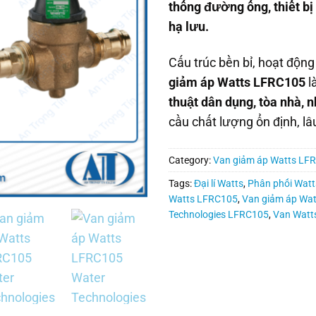
thống đường ống, thiết b
hạ lưu.
Cấu trúc bền bỉ, hoạt động
giảm áp Watts LFRC105
l
thuật dân dụng, tòa nhà,
cầu chất lượng ổn định, lâu
Category:
Van giảm áp Watts LF
Tags:
Đại lí Watts
,
Phân phối Watt
Watts LFRC105
,
Van giảm áp Wa
Technologies LFRC105
,
Van Watt