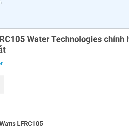
ì
FRC105 Water Technologies chính
ất
Watts LFRC105