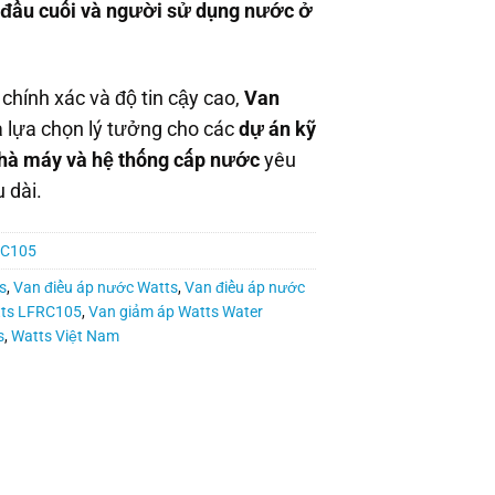
ị đầu cuối và người sử dụng nước ở
 chính xác và độ tin cậy cao,
Van
à lựa chọn lý tưởng cho các
dự án kỹ
 nhà máy và hệ thống cấp nước
yêu
 dài.
RC105
s
,
Van điều áp nước Watts
,
Van điều áp nước
tts LFRC105
,
Van giảm áp Watts Water
s
,
Watts Việt Nam