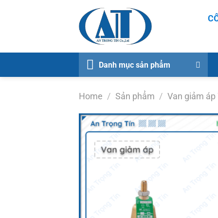
Chuyển
CÔ
đến
nội
dung
Danh mục sản phẩm
Home
/
Sản phẩm
/
Van giảm áp