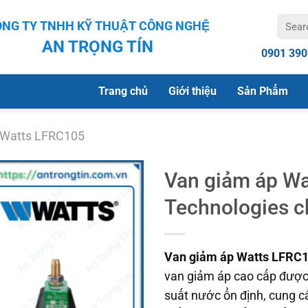
Search
NG TY TNHH KỸ THUẬT CÔNG NGHỆ
for:
AN TRỌNG TÍN
0901 390
Trang chủ
Giới thiệu
Sản Phẩm
 Watts LFRC105
Van giảm áp W
Technologies c
Van giảm áp Watts LFRC1
van giảm áp cao cấp được t
suất nước ổn định, cung 