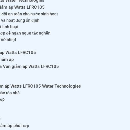
tts Water Technologies
 giảm áp Watts LFRC105
t đối an toàn cho nước sinh hoạt
o và hoạt động ổn định
t linh hoạt
 hợp để ngăn ngừa tắc nghẽn
 nở nhiệt
m áp Watts LFRC105
giảm áp
ủa Van giảm áp Watts LFRC105
ảm áp Watts LFRC105 Water Technologies
các tòa nhà
iệp
m
iảm áp phù hợp