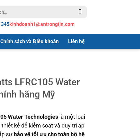
 345
kinhdoanh1@antrongtin.com
Chính sách và Điều khoản
Liên hệ
atts LFRC105 Water
hính hãng Mỹ
05 Water Technologies
là một loại
hiết kế để kiểm soát và duy trì áp
cấp sự
bảo vệ tối ưu cho toàn bộ hệ