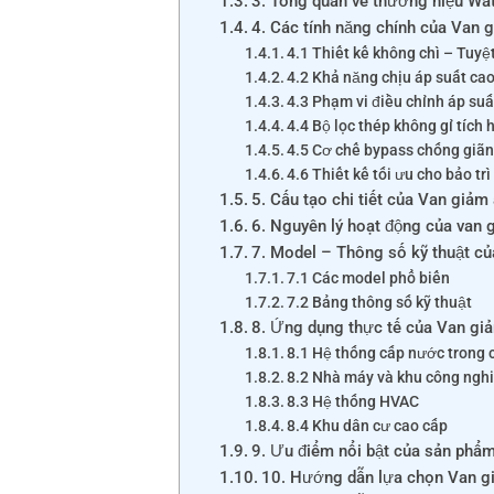
3. Tổng quan về thương hiệu Wa
4. Các tính năng chính của Van
4.1 Thiết kế không chì – Tuyệ
4.2 Khả năng chịu áp suất ca
4.3 Phạm vi điều chỉnh áp suấ
4.4 Bộ lọc thép không gỉ tích
4.5 Cơ chế bypass chống giãn
4.6 Thiết kế tối ưu cho bảo trì
5. Cấu tạo chi tiết của Van giả
6. Nguyên lý hoạt động của van 
7. Model – Thông số kỹ thuật c
7.1 Các model phổ biến
7.2 Bảng thông số kỹ thuật
8. Ứng dụng thực tế của Van gi
8.1 Hệ thống cấp nước trong 
8.2 Nhà máy và khu công ngh
8.3 Hệ thống HVAC
8.4 Khu dân cư cao cấp
9. Ưu điểm nổi bật của sản phẩ
10. Hướng dẫn lựa chọn Van g