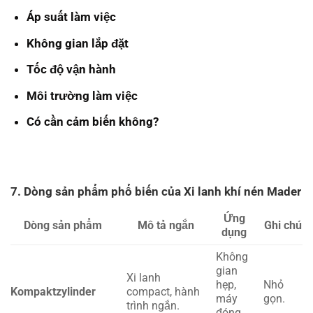
Áp suất làm việc
Không gian lắp đặt
Tốc độ vận hành
Môi trường làm việc
Có cần cảm biến không?
7. Dòng sản phẩm phổ biến của Xi lanh khí nén Mader
Ứng
Dòng sản phẩm
Mô tả ngắn
Ghi chú
dụng
Không
gian
Xi lanh
hẹp,
Nhỏ
Kompaktzylinder
compact, hành
máy
gọn.
trình ngắn.
đóng