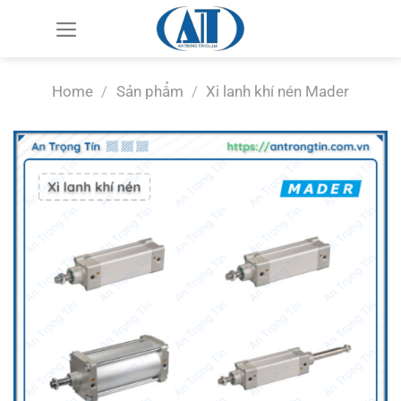
Chuyển
đến
nội
dung
Home
/
Sản phẩm
/
Xi lanh khí nén Mader