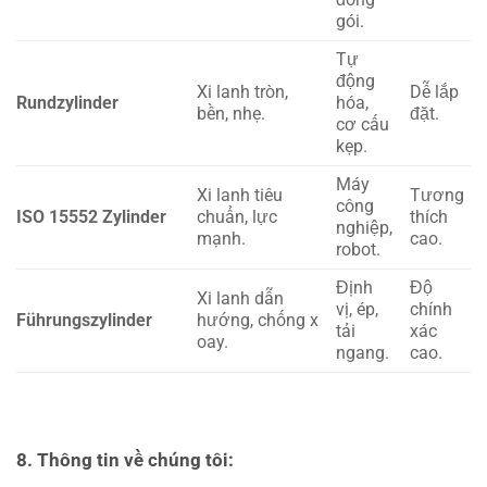
gói.
Tự
động
Xi lanh tròn,
Dễ lắp
Rundzylinder
hóa,
bền, nhẹ.
đặt.
cơ cấu
kẹp.
Máy
Xi lanh tiêu
Tương
công
ISO 15552 Zylinder
chuẩn, lực
thích
nghiệp,
mạnh.
cao.
robot.
Định
Độ
Xi lanh dẫn
vị, ép,
chính
Führungszylinder
hướng, chống x
tải
xác
oay.
ngang.
cao.
8. Thông tin về chúng tôi: