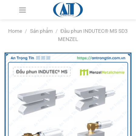
Chuyển
đến
nội
dung
Home
/
Sản phẩm
/
Đầu phun INDUTEC® MS SD3
MENZEL