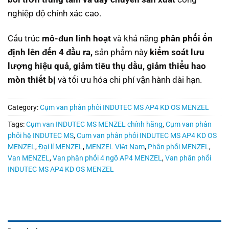
nghiệp độ chính xác cao.
Cấu trúc
mô-đun linh hoạt
và khả năng
phân phối ổn
định lên đến 4 đầu ra,
sản phẩm này
kiểm soát lưu
lượng hiệu quả, giảm tiêu thụ dầu, giảm thiểu hao
mòn thiết bị
và tối ưu hóa chi phí vận hành dài hạn.
Category:
Cụm van phân phối INDUTEC MS AP4 KD OS MENZEL
Tags:
Cụm van INDUTEC MS MENZEL chính hãng
,
Cụm van phân
phối hệ INDUTEC MS
,
Cụm van phân phối INDUTEC MS AP4 KD OS
MENZEL
,
Đại lí MENZEL
,
MENZEL Việt Nam
,
Phân phối MENZEL
,
Van MENZEL
,
Van phân phối 4 ngõ AP4 MENZEL
,
Van phân phối
INDUTEC MS AP4 KD OS MENZEL