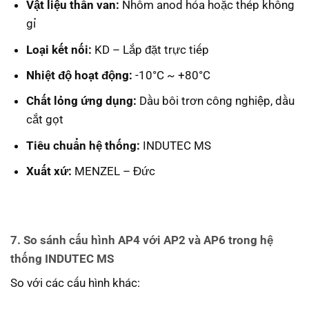
Vật liệu thân van:
Nhôm anod hóa hoặc thép không
gỉ
Loại kết nối:
KD – Lắp đặt trực tiếp
Nhiệt độ hoạt động:
-10°C ~ +80°C
Chất lỏng ứng dụng:
Dầu bôi trơn công nghiệp, dầu
cắt gọt
Tiêu chuẩn hệ thống:
INDUTEC MS
Xuất xứ:
MENZEL – Đức
7. So sánh cấu hình AP4 với AP2 và AP6 trong hệ
thống INDUTEC MS
So với các cấu hình khác: