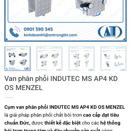
Van phân phối INDUTEC MS AP4 KD
OS MENZEL
Cụm van phân phối INDUTEC MS AP4 KD OS MENZEL
là giải pháp phân phối chất bôi trơn
cao cấp đạt tiêu
chuẩn Đức,
được
thiết kế đặc biệt
cho các
hệ thống
bôi trơn trung tâm và dây chuyền sản xuất
công