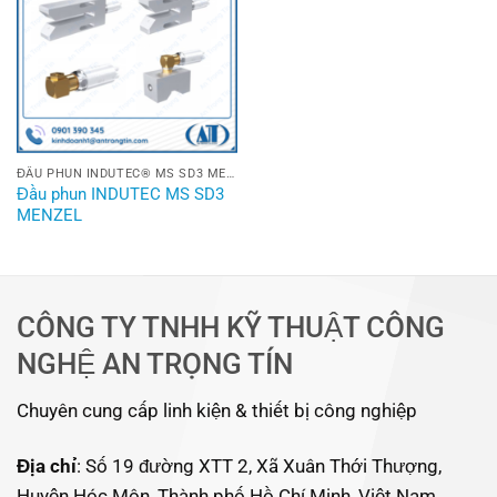
ĐẦU PHUN INDUTEC® MS SD3 MENZEL
Đầu phun INDUTEC MS SD3
MENZEL
CÔNG TY TNHH KỸ THUẬT CÔNG
NGHỆ AN TRỌNG TÍN
Chuyên cung cấp linh kiện & thiết bị công nghiệp
Địa chỉ
: Số 19 đường XTT 2, Xã Xuân Thới Thượng,
Huyện Hóc Môn, Thành phố Hồ Chí Minh, Việt Nam