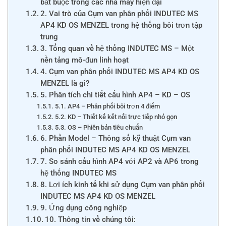
bắt buộc trong các nhà máy hiện đại
2. Vai trò của Cụm van phân phối INDUTEC MS
AP4 KD OS MENZEL trong hệ thống bôi trơn tập
trung
3. Tổng quan về hệ thống INDUTEC MS – Một
nền tảng mô-đun linh hoạt
4. Cụm van phân phối INDUTEC MS AP4 KD OS
MENZEL là gì?
5. Phân tích chi tiết cấu hình AP4 – KD – OS
5.1. AP4 – Phân phối bôi trơn 4 điểm
5.2. KD – Thiết kế kết nối trực tiếp nhỏ gọn
5.3. OS – Phiên bản tiêu chuẩn
6. Phần Model – Thông số kỹ thuật Cụm van
phân phối INDUTEC MS AP4 KD OS MENZEL
7. So sánh cấu hình AP4 với AP2 và AP6 trong
hệ thống INDUTEC MS
8. Lợi ích kinh tế khi sử dụng Cụm van phân phối
INDUTEC MS AP4 KD OS MENZEL
9. Ứng dụng công nghiệp
10. Thông tin về chúng tôi: