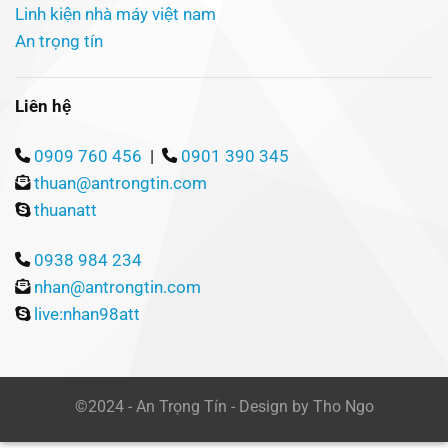
Linh kiện nhà máy việt nam
An trọng tín
Liên hệ
0909 760 456
|
0901 390 345
thuan@antrongtin.com
thuanatt
0938 984 234
nhan@antrongtin.com
live:nhan98att
©2024 - An Trọng Tín - Design by Tho Ngo