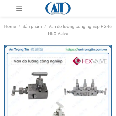
Chuyển
đến
nội
dung
Home
/
Sản phẩm
/
Van đo lường công nghiệp PG46
HEX Valve