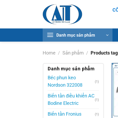
Chuyển
CÔ
đến
nội
dung
Danh mục sản phẩm
Home
/
Sản phẩm
/
Products tag
Danh mục sản phẩm
Béc phun keo
(1)
Nordson 322008
Biến tần điều khiển AC
(1)
Bodine Electric
Biến tần Fronius
(1)