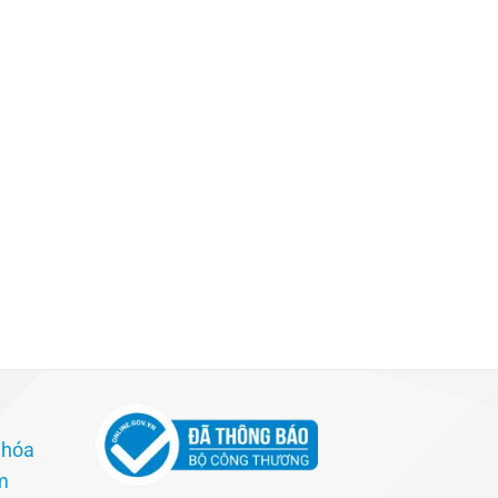
 hóa
m