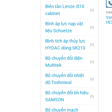
Biến tần Lenze i510
(1)
cabinet
Va
HE
Bình áp lực nạp vật
(1)
liệu Schuetze
Bình tích áp thủy lực
(1)
HYDAC dòng SK210
Bộ chuyển đổi điện
(1)
Multitek
Bộ chuyển đổi nhiệt
(1)
độ Toshniwal
Bộ chuyển đổi tín hiệu
(1)
SAMSON
Bộ chuyển mạch