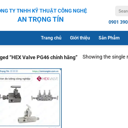
Search
NG TY TNHH KỸ THUẬT CÔNG NGHỆ
for:
AN TRỌNG TÍN
0901 390
Trang chủ
Giới thiệu
Sản Phẩm
Showing the single r
ged “HEX Valve PG46 chính hãng”