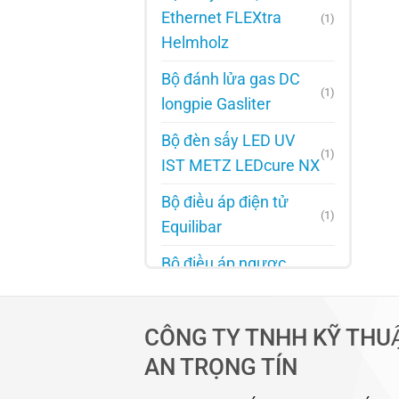
Ethernet FLEXtra
(1)
Helmholz
Bộ đánh lửa gas DC
(1)
longpie Gasliter
Bộ đèn sấy LED UV
(1)
IST METZ LEDcure NX
Bộ điều áp điện tử
(1)
Equilibar
Bộ điều áp ngược
(1)
Equilibar
Bộ điều chỉnh áp suất
CÔNG TY TNHH KỸ THU
(1)
Oilgear
AN TRỌNG TÍN
Bộ điều chỉnh khí gas