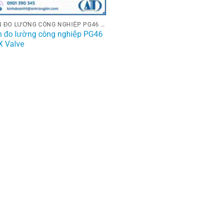
VAN ĐO LƯỜNG CÔNG NGHIỆP PG46 HEX VALVE
n đo lường công nghiệp PG46
X Valve