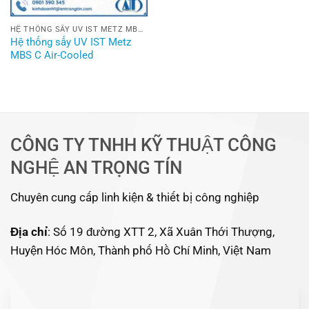
HỆ THỐNG SẤY UV IST METZ MBS C AIR-COOLED
Hệ thống sấy UV IST Metz
MBS C Air-Cooled
CÔNG TY TNHH KỸ THUẬT CÔNG
NGHỆ AN TRỌNG TÍN
Chuyên cung cấp linh kiện & thiết bị công nghiệp
Địa chỉ
: Số 19 đường XTT 2, Xã Xuân Thới Thượng,
Huyện Hóc Môn, Thành phố Hồ Chí Minh, Việt Nam