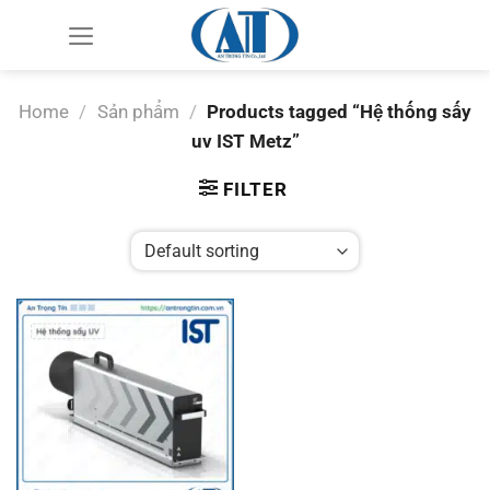
Chuyển
đến
nội
dung
Home
/
Sản phẩm
/
Products tagged “Hệ thống sấy
uv IST Metz”
FILTER