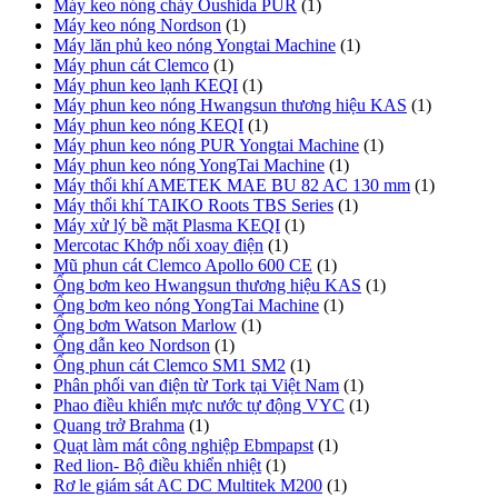
Máy keo nóng chảy Oushida PUR
(1)
Máy keo nóng Nordson
(1)
Máy lăn phủ keo nóng Yongtai Machine
(1)
Máy phun cát Clemco
(1)
Máy phun keo lạnh KEQI
(1)
Máy phun keo nóng Hwangsun thương hiệu KAS
(1)
Máy phun keo nóng KEQI
(1)
Máy phun keo nóng PUR Yongtai Machine
(1)
Máy phun keo nóng YongTai Machine
(1)
Máy thổi khí AMETEK MAE BU 82 AC 130 mm
(1)
Máy thổi khí TAIKO Roots TBS Series
(1)
Máy xử lý bề mặt Plasma KEQI
(1)
Mercotac Khớp nối xoay điện
(1)
Mũ phun cát Clemco Apollo 600 CE
(1)
Ống bơm keo Hwangsun thương hiệu KAS
(1)
Ống bơm keo nóng YongTai Machine
(1)
Ống bơm Watson Marlow
(1)
Ống dẫn keo Nordson
(1)
Ống phun cát Clemco SM1 SM2
(1)
Phân phối van điện từ Tork tại Việt Nam
(1)
Phao điều khiển mực nước tự động VYC
(1)
Quang trở Brahma
(1)
Quạt làm mát công nghiệp Ebmpapst
(1)
Red lion- Bộ điều khiển nhiệt
(1)
Rơ le giám sát AC DC Multitek M200
(1)