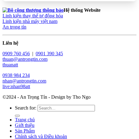
Hệ thống Website
Linh kiện thay thế tự động hóa
Linh kiện nhà máy việt nam
An trọng tín
Liên hệ
0909 760 456
|
0901 390 345
thuan@antrongtin.com
thuanatt
0938 984 234
nhan@antrongtin.com
live:nhan98att
©2024 - An Trọng Tín - Design by Tho Ngo
Search for:
Trang chủ
Giới thiệu
Sản Phẩm
Chính sách và Điều khoản