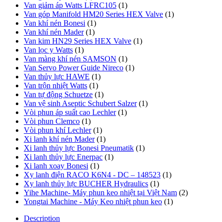
Van giảm áp Watts LFRC105
(1)
Van góp Manifold HM20 Series HEX Valve
(1)
Van khí nén Bonesi
(1)
Van khí nén Mader
(1)
Van kim HN29 Series HEX Valve
(1)
Van lọc y Watts
(1)
Van màng khí nén SAMSON
(1)
Van Servo Power Guide Nireco
(1)
Van thủy lực HAWE
(1)
Van trộn nhiệt Watts
(1)
Van tự động Schuetze
(1)
Van vệ sinh Aseptic Schubert Salzer
(1)
Vòi phun áp suất cao Lechler
(1)
Vòi phun Clemco
(1)
Vòi phun khí Lechler
(1)
Xi lanh khí nén Mader
(1)
Xi lanh thủy lực Bonesi Pneumatik
(1)
Xi lanh thủy lực Enerpac
(1)
Xi lanh xoay Bonesi
(1)
Xy lanh điện RACO K6N4 - DC – 148523
(1)
Xy lanh thủy lực BUCHER Hydraulics
(1)
Yihe Machine- Máy phun keo nhiệt tại Việt Nam
(2)
Yongtai Machine - Máy Keo nhiệt phun keo
(1)
Description