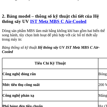
2. Bảng model – thông số kỹ thuật chi tiết của Hệ
thống sấy UV
IST Metz MBS C Air-Cooled
Dòng sản phẩm MBS làm mát bằng không khí bao gồm hai biến thể
song hành, tùy chọn linh hoạt để phù hợp với các bố trí thớt sấy
trong máy in:
Bảng thông số kỹ thuật
Hệ thống sấy UV IST Metz MBS C Air-
Cooled
Tiêu Chí Kỹ Thuật
Công nghệ đóng rắn
Bóng
Mức tiêu thụ công suất
200 W
Công nghệ phản xạ
Máng
Phổ bóng đèn tiêu chuẩn
Hg (