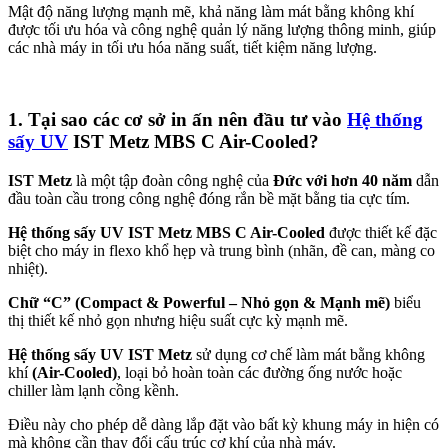
Mật độ năng lượng mạnh mẽ, khả năng làm mát bằng không khí
được tối ưu hóa và công nghệ quản lý năng lượng thông minh, giúp
các nhà máy in tối ưu hóa năng suất, tiết kiệm năng lượng.
1. Tại sao các cơ sở in ấn nên đầu tư vào
Hệ thống
sấy UV
IST Metz MBS C Air-Cooled
?
IST Metz
là một tập đoàn công nghệ của
Đức với hơn 40 năm
dẫn
đầu toàn cầu trong công nghệ đóng rắn bề mặt bằng tia cực tím.
Hệ thống sấy UV IST Metz MBS C Air-Cooled
được thiết kế đặc
biệt cho máy in flexo khổ hẹp và trung bình (nhãn, đề can, màng co
nhiệt).
Chữ “C” (Compact & Powerful – Nhỏ gọn & Mạnh mẽ)
biểu
thị thiết kế nhỏ gọn nhưng hiệu suất cực kỳ mạnh mẽ.
Hệ thống sấy UV IST Metz
sử dụng cơ chế làm mát bằng không
khí
(
Air-Cooled
)
, loại bỏ hoàn toàn các đường ống nước hoặc
chiller làm lạnh cồng kềnh.
Điều này cho phép dễ dàng lắp đặt vào bất kỳ khung máy in hiện có
mà không cần thay đổi cấu trúc cơ khí của nhà máy.