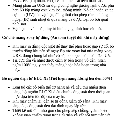
PVC, PET) bị nhăn, co lại và dẫn đến sai lệch màu sắc.
Máng phản xạ URS sử dụng công nghệ gương lạnh được phủ
hơn 60 lớp màng oxit kim loại thông minh: Nó chỉ phản xạ tia
cực tím (UV) lên vật liệu, đồng thời cho phép các tia hồng
ngoại (IR) sinh nhiệt đi qua máng và được loại bỏ bởi quạt
phía sau.
Vật liệu in vẫn mát, duy trì hình dạng hình học của nó.
Cơ chế máng xoay tự động (An toàn tuyệt đối khi máy dừng)
Khi máy in dừng đột ngột để thay thế phôi hoặc gặp sự cố, bộ
truyền động khí nén sẽ ngay lập tức xoay hai nửa máng xoay
URS, đóng chúng lại như vỏ sò, bao bọc hoàn toàn đèn UV.
Tia cực tím và nhiệt được cách ly bên trong vỏ đèn, ngăn
ngừa 100% nguy cơ cháy màng hoặc hỏa hoạn trong nhà
máy.
Bộ nguồn điện tử ELC Xi (Tiết kiệm năng lượng lên đến 50%)
Loại bỏ các bộ biến thế cơ nặng nề và tiêu thụ nhiều điện
năng, bộ nguồn ELC Xi điều chỉnh công suất theo thời gian
thực dựa trên tốc độ của máy in.
Khi máy chậm lại, đèn sẽ tự động giảm độ sáng. Khi máy
tăng tốc, công suất đèn đạt đỉnh ngay lập tức.
Thiết kế mô-đun nhỏ gọn cho phép xếp chồng, giảm 50%
không gian chiếm dụng trong tủ điện và kết nối trực tiếp với