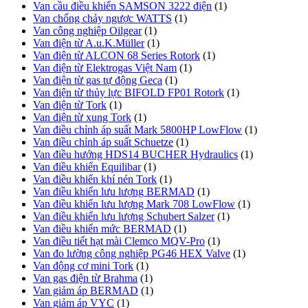
Van cầu điều khiển SAMSON 3222 điện
(1)
Van chống chảy ngược WATTS
(1)
Van công nghiệp Oilgear
(1)
Van điện từ A.u.K.Müller
(1)
Van điện từ ALCON 68 Series Rotork
(1)
Van điện từ Elektrogas Việt Nam
(1)
Van điện từ gas tự động Geca
(1)
Van điện từ thủy lực BIFOLD FP01 Rotork
(1)
Van điện từ Tork
(1)
Van điện từ xung Tork
(1)
Van điều chỉnh áp suất Mark 5800HP LowFlow
(1)
Van điều chỉnh áp suất Schuetze
(1)
Van điều hướng HDS14 BUCHER Hydraulics
(1)
Van điều khiển Equilibar
(1)
Van điều khiển khí nén Tork
(1)
Van điều khiển lưu lượng BERMAD
(1)
Van điều khiển lưu lượng Mark 708 LowFlow
(1)
Van điều khiển lưu lượng Schubert Salzer
(1)
Van điều khiển mức BERMAD
(1)
Van điều tiết hạt mài Clemco MQV-Pro
(1)
Van đo lường công nghiệp PG46 HEX Valve
(1)
Van động cơ mini Tork
(1)
Van gas điện từ Brahma
(1)
Van giảm áp BERMAD
(1)
Van giảm áp VYC
(1)