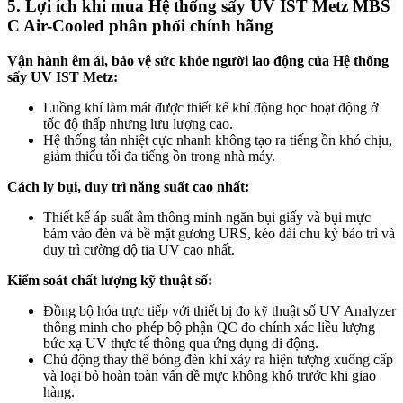
5. Lợi ích khi mua
Hệ thống sấy UV IST Metz MBS
C Air-Cooled
phân phối chính hãng
Vận hành êm ái, bảo vệ sức khỏe người lao động của Hệ thống
sấy UV IST Metz:
Luồng khí làm mát được thiết kế khí động học hoạt động ở
tốc độ thấp nhưng lưu lượng cao.
Hệ thống tản nhiệt cực nhanh không tạo ra tiếng ồn khó chịu,
giảm thiểu tối đa tiếng ồn trong nhà máy.
Cách ly bụi, duy trì năng suất cao nhất:
Thiết kế áp suất âm thông minh ngăn bụi giấy và bụi mực
bám vào đèn và bề mặt gương URS, kéo dài chu kỳ bảo trì và
duy trì cường độ tia UV cao nhất.
Kiểm soát chất lượng kỹ thuật số:
Đồng bộ hóa trực tiếp với thiết bị đo kỹ thuật số UV Analyzer
thông minh cho phép bộ phận QC đo chính xác liều lượng
bức xạ UV thực tế thông qua ứng dụng di động.
Chủ động thay thế bóng đèn khi xảy ra hiện tượng xuống cấp
và loại bỏ hoàn toàn vấn đề mực không khô trước khi giao
hàng.