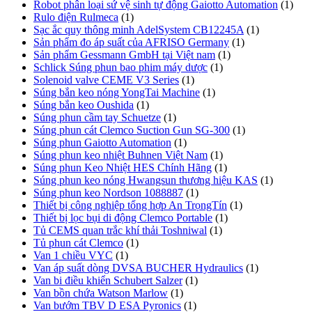
Robot phân loại sứ vệ sinh tự động Gaiotto Automation
(1)
Rulo điện Rulmeca
(1)
Sạc ắc quy thông minh AdelSystem CB12245A
(1)
Sản phẩm đo áp suất của AFRISO Germany
(1)
Sản phẩm Gessmann GmbH tại Việt nam
(1)
Schlick Súng phun bao phim máy dược
(1)
Solenoid valve CEME V3 Series
(1)
Súng bắn keo nóng YongTai Machine
(1)
Súng bắn keo Oushida
(1)
Súng phun cầm tay Schuetze
(1)
Súng phun cát Clemco Suction Gun SG-300
(1)
Súng phun Gaiotto Automation
(1)
Súng phun keo nhiệt Buhnen Việt Nam
(1)
Súng phun Keo Nhiệt HES Chính Hãng
(1)
Súng phun keo nóng Hwangsun thương hiệu KAS
(1)
Súng phun keo Nordson 1088887
(1)
Thiết bị công nghiệp tổng hợp An TrọngTín
(1)
Thiết bị lọc bụi di động Clemco Portable
(1)
Tủ CEMS quan trắc khí thải Toshniwal
(1)
Tủ phun cát Clemco
(1)
Van 1 chiều VYC
(1)
Van áp suất dòng DVSA BUCHER Hydraulics
(1)
Van bi điều khiển Schubert Salzer
(1)
Van bồn chứa Watson Marlow
(1)
Van bướm TBV D ESA Pyronics
(1)