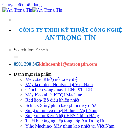
Chuyển đến nội dung
CÔNG TY TNHH KỸ THUẬT CÔNG NGHỆ
AN TRỌNG TÍN
Search for:
0901 390 345
kinhdoanh1@antrongtin.com
Danh mục sản phẩm
Mercotac Khớp nối xoay điện
Máy keo nhiệt Nordson tại Việt Nam
Cảm biến vòng quay HENGSTLER
Máy Keo nhiệt KEQI Machine
Red lion- Bộ điều khiển nhiệt
Schlick Súng phun bao phim máy dược
Súng phun keo nhiệt Buhnen Việt Nam
Súng phun Keo Nhiệt HES Chính Hãng
Thiết bị công nghiệp tổng hợp An TrọngTín
Yihe Machine- Máy phun keo nhiệt tại Việt Nam