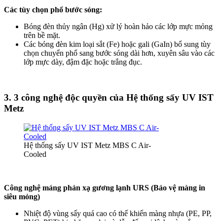
Các tùy chọn phổ bước sóng:
Bóng đèn thủy ngân (Hg) xử lý hoàn hảo các lớp mực mỏng
trên bề mặt.
Các bóng đèn kim loại sắt (Fe) hoặc gali (GaIn) bổ sung tùy
chọn chuyển phổ sang bước sóng dài hơn, xuyên sâu vào các
lớp mực dày, đậm đặc hoặc trắng đục.
3. 3 công nghệ độc quyền của Hệ thống sấy UV IST
Metz
Hệ thống sấy UV IST Metz MBS C Air-
Cooled
Công nghệ máng phản xạ gương lạnh URS (Bảo vệ màng in
siêu mỏng)
Nhiệt độ vùng sấy quá cao có thể khiến màng nhựa (PE, PP,