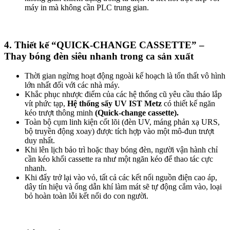
máy in mà không cần PLC trung gian.
4. Thiết kế “QUICK-CHANGE CASSETTE” –
Thay bóng đèn siêu nhanh trong ca sản xuất
Thời gian ngừng hoạt động ngoài kế hoạch là tổn thất vô hình
lớn nhất đối với các nhà máy.
Khắc phục nhược điểm của các hệ thống cũ yêu cầu tháo lắp
vít phức tạp,
Hệ thống sấy UV IST Metz
có thiết kế ngăn
kéo trượt thông minh
(Quick-change cassette).
Toàn bộ cụm linh kiện cốt lõi (đèn UV, máng phản xạ URS,
bộ truyền động xoay) được tích hợp vào một mô-đun trượt
duy nhất.
Khi lên lịch bảo trì hoặc thay bóng đèn, người vận hành chỉ
cần kéo khối cassette ra như một ngăn kéo để thao tác cực
nhanh.
Khi đẩy trở lại vào vỏ, tất cả các kết nối nguồn điện cao áp,
dây tín hiệu và ống dẫn khí làm mát sẽ tự động cắm vào, loại
bỏ hoàn toàn lỗi kết nối do con người.