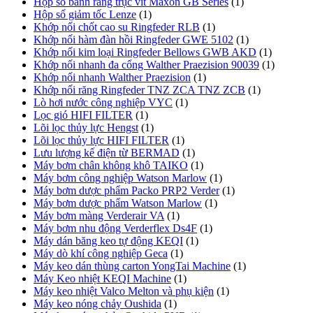
Hộp số bánh răng trục vít Maxon GB Series
(1)
Hộp số giảm tốc Lenze
(1)
Khớp nối chốt cao su Ringfeder RLB
(1)
Khớp nối hàm đàn hồi Ringfeder GWE 5102
(1)
Khớp nối kim loại Ringfeder Bellows GWB AKD
(1)
Khớp nối nhanh đa cổng Walther Praezision 90039
(1)
Khớp nối nhanh Walther Praezision
(1)
Khớp nối răng Ringfeder TNZ ZCA TNZ ZCB
(1)
Lò hơi nước công nghiệp VYC
(1)
Lọc gió HIFI FILTER
(1)
Lõi lọc thủy lực Hengst
(1)
Lõi lọc thủy lực HIFI FILTER
(1)
Lưu lượng kế điện từ BERMAD
(1)
Máy bơm chân không khô TAIKO
(1)
Máy bơm công nghiệp Watson Marlow
(1)
Máy bơm dược phẩm Packo PRP2 Verder
(1)
Máy bơm dược phẩm Watson Marlow
(1)
Máy bơm màng Verderair VA
(1)
Máy bơm nhu động Verderflex Ds4F
(1)
Máy dán băng keo tự động KEQI
(1)
Máy dò khí công nghiệp Geca
(1)
Máy keo dán thùng carton YongTai Machine
(1)
Máy Keo nhiệt KEQI Machine
(1)
Máy keo nhiệt Valco Melton và phụ kiện
(1)
Máy keo nóng chảy Oushida
(1)