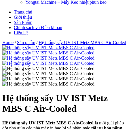
Yongtai Machine – Máy Keo nhiệt phun keo
Trang chủ
Giới thiệu
Sản Phẩm
Chính sách và Điều khoản
Liên hệ
Home
/
Sản phẩm
/
Hệ thống sấy UV IST Metz MBS C Air-Cooled
Hệ thống sấy UV IST Metz
MBS C Air-Cooled
Hệ thống sấy UV IST Metz MBS C Air-Cooled
là một giải pháp
đột phá giúp các nhà máy in bao bì và nhãn mác
tối ưu hóa năng