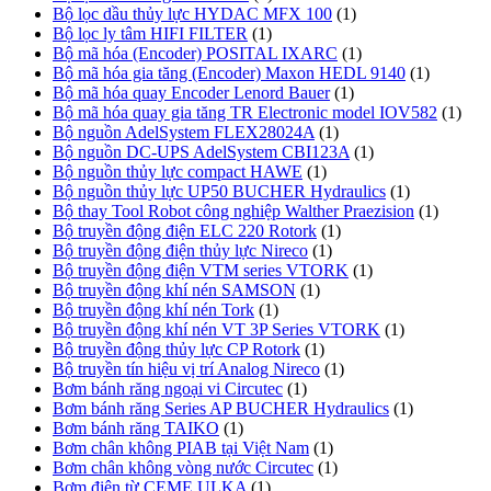
Bộ lọc dầu thủy lực HYDAC MFX 100
(1)
Bộ lọc ly tâm HIFI FILTER
(1)
Bộ mã hóa (Encoder) POSITAL IXARC
(1)
Bộ mã hóa gia tăng (Encoder) Maxon HEDL 9140
(1)
Bộ mã hóa quay Encoder Lenord Bauer
(1)
Bộ mã hóa quay gia tăng TR Electronic model IOV582
(1)
Bộ nguồn AdelSystem FLEX28024A
(1)
Bộ nguồn DC-UPS AdelSystem CBI123A
(1)
Bộ nguồn thủy lực compact HAWE
(1)
Bộ nguồn thủy lực UP50 BUCHER Hydraulics
(1)
Bộ thay Tool Robot công nghiệp Walther Praezision
(1)
Bộ truyền động điện ELC 220 Rotork
(1)
Bộ truyền động điện thủy lực Nireco
(1)
Bộ truyền động điện VTM series VTORK
(1)
Bộ truyền động khí nén SAMSON
(1)
Bộ truyền động khí nén Tork
(1)
Bộ truyền động khí nén VT 3P Series VTORK
(1)
Bộ truyền động thủy lực CP Rotork
(1)
Bộ truyền tín hiệu vị trí Analog Nireco
(1)
Bơm bánh răng ngoại vi Circutec
(1)
Bơm bánh răng Series AP BUCHER Hydraulics
(1)
Bơm bánh răng TAIKO
(1)
Bơm chân không PIAB tại Việt Nam
(1)
Bơm chân không vòng nước Circutec
(1)
Bơm điện từ CEME ULKA
(1)