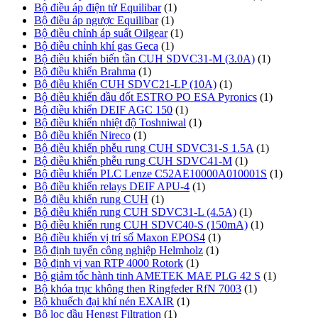
Bộ điều áp điện tử Equilibar
(1)
Bộ điều áp ngược Equilibar
(1)
Bộ điều chỉnh áp suất Oilgear
(1)
Bộ điều chỉnh khí gas Geca
(1)
Bộ điều khiển biến tần CUH SDVC31-M (3.0A)
(1)
Bộ điều khiển Brahma
(1)
Bộ điều khiển CUH SDVC21-LP (10A)
(1)
Bộ điều khiển đầu đốt ESTRO PO ESA Pyronics
(1)
Bộ điều khiển DEIF AGC 150
(1)
Bộ điều khiển nhiệt độ Toshniwal
(1)
Bộ điều khiển Nireco
(1)
Bộ điều khiển phễu rung CUH SDVC31-S 1.5A
(1)
Bộ điều khiển phễu rung CUH SDVC41-M
(1)
Bộ điều khiển PLC Lenze C52AE10000A010001S
(1)
Bộ điều khiển relays DEIF APU-4
(1)
Bộ điều khiển rung CUH
(1)
Bộ điều khiển rung CUH SDVC31-L (4.5A)
(1)
Bộ điều khiển rung CUH SDVC40-S (150mA)
(1)
Bộ điều khiển vị trí số Maxon EPOS4
(1)
Bộ định tuyến công nghiệp Helmholz
(1)
Bộ định vị van RTP 4000 Rotork
(1)
Bộ giảm tốc hành tinh AMETEK MAE PLG 42 S
(1)
Bộ khóa trục không then Ringfeder RfN 7003
(1)
Bộ khuếch đại khí nén EXAIR
(1)
Bộ lọc dầu Hengst Filtration
(1)