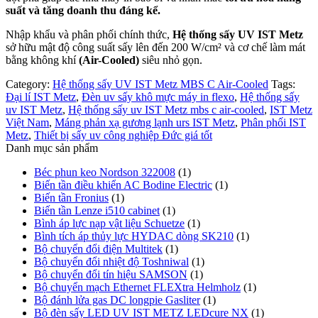
suất và tăng doanh thu đáng kể.
Nhập khẩu và phân phối chính thức,
Hệ thống sấy UV IST Metz
sở hữu mật độ công suất sấy lên đến 200 W/cm² và cơ chế làm mát
bằng không khí
(Air-Cooled)
siêu nhỏ gọn.
Category:
Hệ thống sấy UV IST Metz MBS C Air-Cooled
Tags:
Đại lí IST Metz
,
Đèn uv sấy khô mực máy in flexo
,
Hệ thống sấy
uv IST Metz
,
Hệ thống sấy uv IST Metz mbs c air-cooled
,
IST Metz
Việt Nam
,
Máng phản xạ gương lạnh urs IST Metz
,
Phân phối IST
Metz
,
Thiết bị sấy uv công nghiệp Đức giá tốt
Danh mục sản phẩm
Béc phun keo Nordson 322008
(1)
Biến tần điều khiển AC Bodine Electric
(1)
Biến tần Fronius
(1)
Biến tần Lenze i510 cabinet
(1)
Bình áp lực nạp vật liệu Schuetze
(1)
Bình tích áp thủy lực HYDAC dòng SK210
(1)
Bộ chuyển đổi điện Multitek
(1)
Bộ chuyển đổi nhiệt độ Toshniwal
(1)
Bộ chuyển đổi tín hiệu SAMSON
(1)
Bộ chuyển mạch Ethernet FLEXtra Helmholz
(1)
Bộ đánh lửa gas DC longpie Gasliter
(1)
Bộ đèn sấy LED UV IST METZ LEDcure NX
(1)