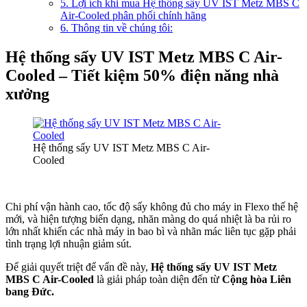
5. Lợi ích khi mua Hệ thống sấy UV IST Metz MBS C
Air-Cooled phân phối chính hãng
6. Thông tin về chúng tôi:
Hệ thống sấy UV IST Metz MBS C Air-
Cooled – Tiết kiệm 50% điện năng nhà
xưởng
Hệ thống sấy UV IST Metz MBS C Air-
Cooled
Chi phí vận hành cao, tốc độ sấy không đủ cho máy in Flexo thế hệ
mới, và hiện tượng biến dạng, nhăn màng do quá nhiệt là ba rủi ro
lớn nhất khiến các nhà máy in bao bì và nhãn mác liên tục gặp phải
tình trạng lợi nhuận giảm sút.
Để giải quyết triệt để vấn đề này,
Hệ thống sấy UV IST Metz
MBS C Air-Cooled
là giải pháp toàn diện đến từ
Cộng hòa Liên
bang Đức.