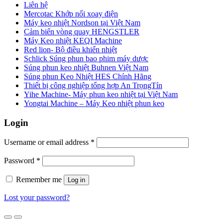
Liên hệ
Mercotac Khớp nối xoay điện
Máy keo nhiệt Nordson tại Việt Nam
Cảm biến vòng quay HENGSTLER
Máy Keo nhiệt KEQI Machine
Red lion- Bộ điều khiển nhiệt
Schlick Súng phun bao phim máy dược
Súng phun keo nhiệt Buhnen Việt Nam
Súng phun Keo Nhiệt HES Chính Hãng
Thiết bị công nghiệp tổng hợp An TrọngTín
Yihe Machine- Máy phun keo nhiệt tại Việt Nam
Yongtai Machine – Máy Keo nhiệt phun keo
Login
Username or email address
*
Password
*
Remember me
Log in
Lost your password?