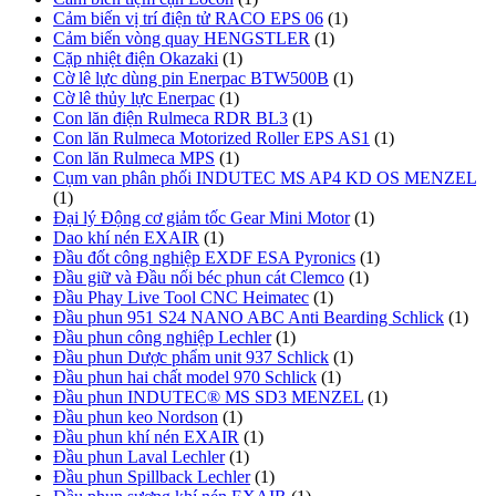
Cảm biến vị trí điện tử RACO EPS 06
(1)
Cảm biến vòng quay HENGSTLER
(1)
Cặp nhiệt điện Okazaki
(1)
Cờ lê lực dùng pin Enerpac BTW500B
(1)
Cờ lê thủy lực Enerpac
(1)
Con lăn điện Rulmeca RDR BL3
(1)
Con lăn Rulmeca Motorized Roller EPS AS1
(1)
Con lăn Rulmeca MPS
(1)
Cụm van phân phối INDUTEC MS AP4 KD OS MENZEL
(1)
Đại lý Động cơ giảm tốc Gear Mini Motor
(1)
Dao khí nén EXAIR
(1)
Đầu đốt công nghiệp EXDF ESA Pyronics
(1)
Đầu giữ và Đầu nối béc phun cát Clemco
(1)
Đầu Phay Live Tool CNC Heimatec
(1)
Đầu phun 951 S24 NANO ABC Anti Bearding Schlick
(1)
Đầu phun công nghiệp Lechler
(1)
Đầu phun Dược phẩm unit 937 Schlick
(1)
Đầu phun hai chất model 970 Schlick
(1)
Đầu phun INDUTEC® MS SD3 MENZEL
(1)
Đầu phun keo Nordson
(1)
Đầu phun khí nén EXAIR
(1)
Đầu phun Laval Lechler
(1)
Đầu phun Spillback Lechler
(1)