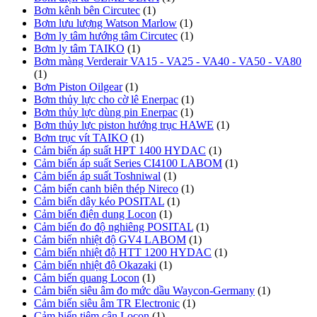
Bơm kênh bên Circutec
(1)
Bơm lưu lượng Watson Marlow
(1)
Bơm ly tâm hướng tâm Circutec
(1)
Bơm ly tâm TAIKO
(1)
Bơm màng Verderair VA15 - VA25 - VA40 - VA50 - VA80
(1)
Bơm Piston Oilgear
(1)
Bơm thủy lực cho cờ lê Enerpac
(1)
Bơm thủy lực dùng pin Enerpac
(1)
Bơm thủy lực piston hướng trục HAWE
(1)
Bơm trục vít TAIKO
(1)
Cảm biến áp suất HPT 1400 HYDAC
(1)
Cảm biến áp suất Series CI4100 LABOM
(1)
Cảm biến áp suất Toshniwal
(1)
Cảm biến canh biên thép Nireco
(1)
Cảm biến dây kéo POSITAL
(1)
Cảm biến điện dung Locon
(1)
Cảm biến đo độ nghiêng POSITAL
(1)
Cảm biến nhiệt độ GV4 LABOM
(1)
Cảm biến nhiệt độ HTT 1200 HYDAC
(1)
Cảm biến nhiệt độ Okazaki
(1)
Cảm biến quang Locon
(1)
Cảm biến siêu âm đo mức dầu Waycon-Germany
(1)
Cảm biến siêu âm TR Electronic
(1)
Cảm biến tiệm cận Locon
(1)