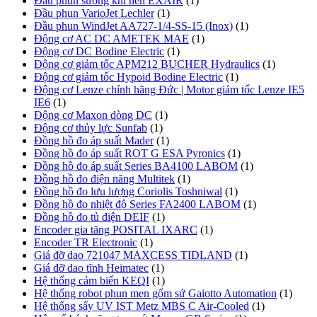
Đầu phun sương khí nén EXAIR
(1)
Đầu phun VarioJet Lechler
(1)
Đầu phun WindJet AA727-1/4-SS-15 (Inox)
(1)
Động cơ AC DC AMETEK MAE
(1)
Động cơ DC Bodine Electric
(1)
Động cơ giảm tốc APM212 BUCHER Hydraulics
(1)
Động cơ giảm tốc Hypoid Bodine Electric
(1)
Động cơ Lenze chính hãng Đức | Motor giảm tốc Lenze IE5
IE6
(1)
Động cơ Maxon dòng DC
(1)
Động cơ thủy lực Sunfab
(1)
Đồng hồ đo áp suất Mader
(1)
Đồng hồ đo áp suất ROT G ESA Pyronics
(1)
Đồng hồ đo áp suất Series BA4100 LABOM
(1)
Đồng hồ đo điện năng Multitek
(1)
Đồng hồ đo lưu lượng Coriolis Toshniwal
(1)
Đồng hồ đo nhiệt độ Series FA2400 LABOM
(1)
Đồng hồ đo tủ điện DEIF
(1)
Encoder gia tăng POSITAL IXARC
(1)
Encoder TR Electronic
(1)
Giá đỡ dao 721047 MAXCESS TIDLAND
(1)
Giá đỡ dao tĩnh Heimatec
(1)
Hệ thống cảm biến KEQI
(1)
Hệ thống robot phun men gốm sứ Gaiotto Automation
(1)
Hệ thống sấy UV IST Metz MBS C Air-Cooled
(1)