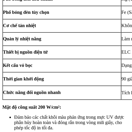
Phổ bóng đèn tùy chọn
Fe (S
Cơ chế tản nhiệt
Không
Quản lý nhiệt năng
Làm m
Thiết bị nguồn điện tử
ELC 
Kết cấu vỏ bọc
Dạng 
Thời gian khởi động
90 gi
Chức năng đổi nguồn nhanh
Tích 
Mật độ công suất 200 W/cm²:
Đảm bảo các chất khôi màu phản ứng trong mực UV được
phân hủy hoàn toàn và đóng rắn trong vòng mili giây, cho
phép tốc độ in tối đa.