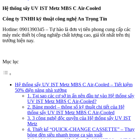
Hệ thống sấy UV IST Metz MBS C Air-Cooled
Công ty TNHH kỹ thuật công nghệ An Trọng Tín
Hotline: 0901390345 – Tự hào là đơn vị tiên phong cung cấp các
máy móc thiết bị công nghiệp chất lượng cao, giá tốt nhất trên thị
trường hiện nay.
Mục lục
Hệ thống sấy UV IST Metz MBS C Air-Cooled – Tiết kiệm
50% điện năng nhà xưởng
1. Tại sao các cơ sở in ấn nên đầu tư vào Hệ thống sấy
UV IST Metz MBS C Air-Cooled?
2. Bảng model – thông số kỹ thuật chi tiết của Hệ
thống sấy UV IST Metz MBS C Air-Cooled
3. 3 công nghệ độc quyền của Hệ thống sấy UV IST
Metz
4. Thiết kế “QUICK-CHANGE CASSETTE” – Thay
bóng đèn siêu nhanh trong ca sản xuất