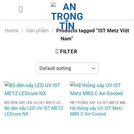
Chuyển
đến
nội
dung
Home
/
Sản phẩm
/
Products tagged “IST Metz Việt
Nam”
FILTER
BỘ ĐÈN SẤY LED UV IST METZ LEDCURE NX
HỆ THỐNG SẤY UV IST METZ MBS C AIR-COOLED
Bộ đèn sấy LED UV IST METZ
Hệ thống sấy UV IST Metz
LEDcure NX
MBS C Air-Cooled